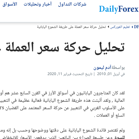
شركات التداول
أخبار وتحليلات
الأسواق
تعليم الفوركس
تحليل حركة سعر العملة على طريقة الشموع اليابانية
DF
التحليلات الفنية
عن ديلي فوركس
تحليل الأسهم العالمية
أفضل شركات التداول
مقالات مهمة للمتداول العربي
تحليل حركة سعر العملة ع
من نحن
التحليل الفني
سوق الأسهم اليوم
انواع شركات التداول
أفضل قنوات التلجرام
كيف نكسب المال
كتب تداول مجانية
أفضل شركات الفوركس
توقعات الفوركس الأسبوعية
لماذا تثق بنا؟
توقعات الذهب
منصات التداول
بواسطة
آدم ليمون
في أبريل 01, 2010 | تاريخ التحديث فبراير 11, 2020
منهجيتنا
عملات الفوركس
مقارنة شركات التداول
سياسة التحرير
بونص الفوركس
لقد كان المتاجرون اليابانيون في أسواق الأرز في القرن السابع عشر هم أ
اتصل بنا
شركات تداول الذهب
المالية , ولقد أثبتت هذه طريقة الشموع اليابانية فعالية عظيمة في التع
الأسئلة الشائعة
حسابات التداول الإسلامية
على الأسلوب الغربي في التعبير عن حركة السعر المعتمد على القضبان
rs
السلع أو العملات .
الشروط والأحكام
ولم تقتصر فائدة الشموع اليابانية على دقتها ووضوحها وحسب بل إنه ومن
للسوق
وعن طبيعة الصراع بين البائعين الذين يدفعون الأسعار للانخفاض و