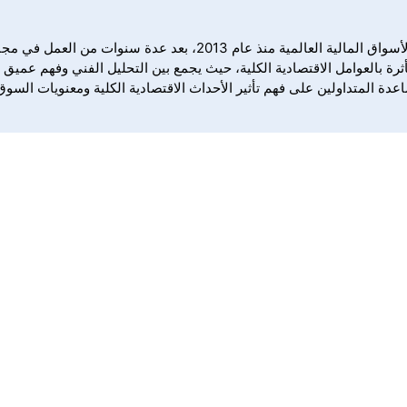
آدم ليمون هو كبير المحللين في DailyForex، ويتمتع بخبرة في تغطية الأس
ة المتداولين على فهم تأثير الأحداث الاقتصادية الكلية ومعنويات السوق 