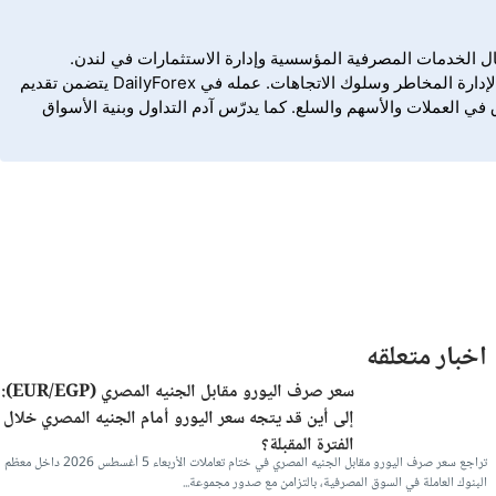
واق المالية العالمية منذ عام 2013، بعد عدة سنوات من العمل في مجال الخدمات المصرفية المؤسسية وإدارة الاستثمارات في لندن.
يتخصص في تداول الفوركس، والمؤشرات، والسلع، وحركة الأسعار المتأثرة بالعوامل الاقتصادية الكلية، حيث يجمع بين التحليل الفني وفهم عميق لإدارة المخاطر وسلوك الاتجاهات. عمله في DailyForex يتضمن تقديم
في العملات والأسهم والسلع. كما يدرّس آدم التداول وبنية الأسواق
اخبار متعلقه
سعر صرف اليورو مقابل الجنيه المصري (EUR/EGP):
إلى أين قد يتجه سعر اليورو أمام الجنيه المصري خلال
الفترة المقبلة؟
تراجع سعر صرف اليورو مقابل الجنيه المصري في ختام تعاملات الأربعاء 5 أغسطس 2026 داخل معظم
البنوك العاملة في السوق المصرفية، بالتزامن مع صدور مجموعة...