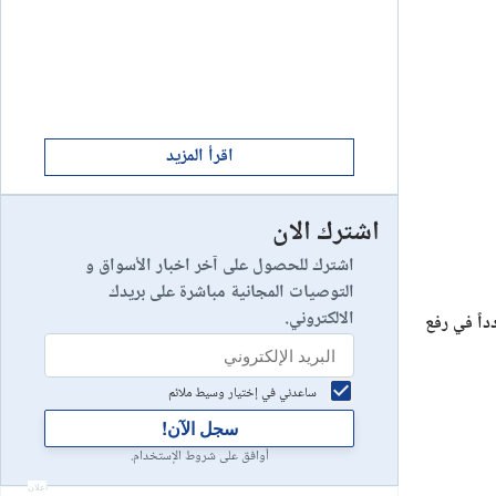
ابدأ الان
8
يخسر 89٪ من مستثمري التجزئة أموالهم.
إستعراض شركة
ابدأ الان
9
إستعراض شركة
اقرأ المزيد
اشترك الان
رأس مالك في خطر
10
إستعراض شركة
اشترك للحصول على آخر اخبار الأسواق و
التوصيات المجانية مباشرة على بريدك
الالكتروني.
اً في رفع
ساعدني في إختيار وسيط ملائم
سجل الآن!
أوافق على شروط الإستخدام.
أعلان