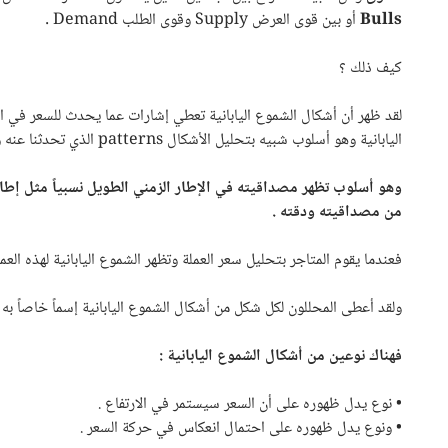
Bulls
أو بين قوى العرض
Supply
وقوى الطلب
Demand
.
كيف ذلك ؟
لقد ظهر أن أشكال الشموع اليابانية تعطي إشارات عما يحدث للسعر في ال
اليابانية وهو أسلوب شبيه بتحليل الأشكال
patterns
الذي تحدثنا عنه و
وهو أسلوب تظهر مصداقيته في الإطار الزمني الطويل نسبياً مثل إطار ا
من مصداقيته ودقته .
فعندما يقوم المتاجر بتحليل سعر العملة وتظهر الشموع اليابانية لهذه الع
ولقد أعطى المحللون لكل شكل من أشكال الشموع اليابانية إسماً خاصاً ب
فهناك نوعين من أشكال الشموع اليابانية :
• نوع يدل ظهوره على أن السعر سيستمر في الارتفاع .
• ونوع يدل ظهوره على احتمال انعكاس في حركة السعر .