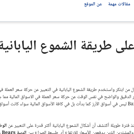
مقالات مهمة
عن الموقع
تحليل العملات العربية
مؤشرات الأسواق العالمية
أفضل شركات التداول بحسب الدولة
توصيات الفوركس
لى طريقة الشموع اليابانية
جميع المؤشرات
شركات التداول في مصر
سعر الدولار مقابل الجنيه المصري اليوم
توصيات الفوركس اليوم
ناسداك 100 Nasdaq
شركات التداول في العراق
سعر اليورو اليوم مقابل الجنيه المصري
مؤشر S&P 500
شركات التداول في الأردن
سعر الدرهم الإماراتي مقابل الجنيه المصري
مؤشر Dow Jones 30
شركات التداول في ليبيا
سعر الدولار مقابل الدينار العراقي USD/IQD
شركات التداول في الإمارات
ول من ابتكر واستخدم طريقة الشموع اليابانية في التعبير عن حركة سعر العملة ف
شركات التداول في المغرب
بير الدقيق والواضح في نفس الوقت عن حركة سعر العملة في الاسواق المالية مما ج
شركات التداول في فلسطين
Ba
ليس في أسواق الأرز كما بدأت بل في كافة الأسواق المالية سواء كانت أسواق 
شركات التداول في تركيا
شركات التداول في الولايات المتحدة
ذ فترة طويلة أكتشف أن أشكال الشموع اليابانية أكثر قدرة على التعبير عن
الوض
شركات التداول في الجزائر
المشترين الذين يدفعون الأسعار للارتفاع أي طبيعة الصراع بين
الدببة
Bears
و