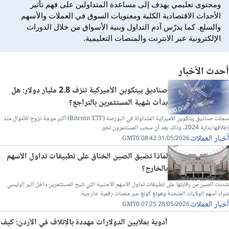
ومحتوى تعليمي يهدف إلى مساعدة المتداولين على فهم تأثير
الأحداث الاقتصادية الكلية ومعنويات السوق في العملات والأسهم
والسلع. كما يدرّس آدم التداول وبنية الأسواق من خلال الدورات
الإلكترونية عبر الانترنت والمنصات التعليمية.
أحدث الأخبار
صناديق بيتكوين الأميركية تنزف 2.8 مليار دولار: هل
بدأت شهية المستثمرين بالتراجع؟
سجلت صناديق بيتكوين الأميركية المتداولة في البورصة (Bitcoin ETF) أكبر موجة نزوح للأموال منذ
إطلاقها بداية 2024، وذلك بعد أن سحب المستثمرون نحو.
أخبار العملات
31/05/2026 08:42 GMT0
لماذا تضيق الصين الخناق على تطبيقات تداول الأسهم
بالخارج؟
شددت الصين من رقابتها على تطبيقات تداول الأسهم الأجنبية التي تتيح للمستثمرين داخل البر الرئيسي
شراء أسهم الولايات المتحدة وهونغ كونغ عبر منصات رقمية خارجية.
أخبار العملات
28/05/2026 07:25 GMT0
أدوية بملايين الدولارات مهددة بالإتلاف في الأردن: كيف