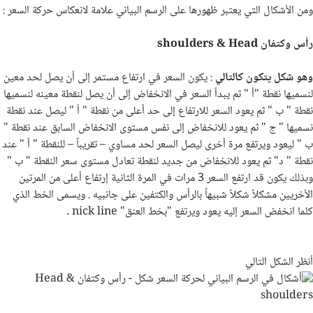
ومن الأشكال التي يعتبر ظهورها على الرسم البياني علامة لانعكاس حركة السعر :
رأس وكتفان
Head
&
shoulders
وهو شكل يتكون كالتالي
: يكون السعر في ارتفاع مستمر إلى أن يصل لحد معين
لنسميها نقطة "أ " ثم يبدأ السعر في الانخفاض إلى أن يصل لنقطة معينه لنسميها
نقطة " ب " ثم يعود السعر للارتفاع إلى حد أعلى من نقطة " أ " ليصل عند نقطة
نسميها " ج " ثم يعود للانخفاض إلى نفس مستوى الانخفاض السابق عند نقطة "
ب " ليعود ويرتفع مرة أخرى ليصل السعر لحد مساوي – تقريباً – للنقطة " أ " عند
نقطة " د" ثم يعود للانخفاض من جديد لنقطة تعادل مستوى سعر النقطة " ب "
وبذلك يكون قد ارتفع السعر 3 مرات في المرة الثانية إرتفاع أعلى من المرتين
الأخريين مشكلاً شكلاً شبيهاً بالرأس والكتفين على جانبيه . ويسمى الخط الذي
كلما انخفض السعر إليه يعود ويرتفع "بخط العنق"
nick line
.
أنظر الشكل التالي