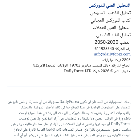
التحليل الفني للفوركس
تحليل الذهب الاسبوعي
كتاب الفوركس المجاني
التحليل الفني للعملات
تحليل الغاز الطبيعي
الذهب 2030-2050
رقم الشركة: 611928540
info@dailyforex.com
2803 فيلادلفيا بايك،
الجناح B، رقم 287، كليمنت، ديلاوير 19703، الولايات المتحدة الأمريكية
حقوق النشر © 2026 شركة DailyForex LTD
إخلاء المسؤولية عن المخاطر: لن تكون DailyForex مسؤولة عن أي خسارة أو ضرر ناتج عن
الاعتماد على المعلومات الواردة في هذا الموقع بما في ذلك الأخبار السوقية والتحليل
والتوصيات التداولية وتقييمات وسطاء فوركس. البيانات الواردة في هذا الموقع ليست
بالضرورة في الوقت الفعلي ولا دقيقة ، والتحليلات هي آراء المؤلفين ولا تمثل توصيات
DailyForex أو موظفيها. ينطوي تداول العملات على الهامش على مخاطر عالية ، وهو غير
مناسب لجميع المستثمرين. نظرًا لأن خسائر المنتجات ذات الرافعة المالية قادرة على تجاوز
الودائع الأولية ووضع رأس المال في خطر. قبل اتخاذ قرار بالتداول في فوركس أو أي أداة