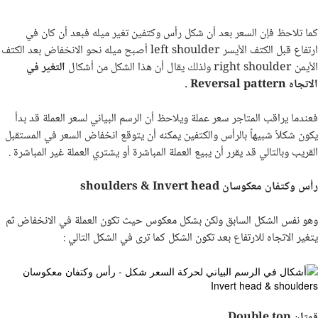
كما تلاحظ فإن السعر بعد أن شكل رأس وكتفين تغير ميله فبعد أن كان في
ارتفاع قبل الكتف الأيسر
left shoulder
أصبح ميله نحو الانخفاض بعد الكتف
الأيمن
right shoulder
ولذلك يقال أن هذا الشكل من أشكال
التغير في
الاتجاه
Reversal pattern
.
فعندما يراقب المتاجر سعر عملة ويلاحظ أن الرسم البياني لسعر العملة قد بدأ
يكون شكلاً شبيهاً بالرأس والكتفين يمكنه أن يتوقع انخفاض السعر في المستقبل
القريب وبالتالي قد يقرر أن يبيع العملة المباشرة أو يشتري العملة غير المباشرة .
رأس وكتفان معكوسان
Invert head
&
shoulders
وهو نفس الشكل السابق ولكن بشكل معكوس حيث تكون العملة في الانخفاض ثم
يتغير الاتجاه للارتفاع بعد تكون الشكل كما ترى في الشكل التالي :
قمتان
Double top