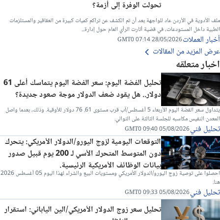
تحولت الوفرة إلى أزمة؟
ملف الأدوية في الأردن عاد للواجهة بعد أن تم الكشف عن تراكم كميات كبيرة من العقاقير والمستلزمات
الطبية داخل المستودعات، في قضية أثارت الرأي العام حول إدارة...
أخبار العملات
28/05/2026 07:14 GMT0
عرض المزيد من المقالات
اخبار متعلقه
تحليل الفضة اليوم: سعر الفضة اليوم يتماسك أعلى 61
دولار.. هل يقود ضعف الدولار موجة صعود جديدة؟
يتداول سعر الفضة اليوم الأربعاء 5 أغسطس/آب قرب مستوى 61. 76 دولار للأوقية. وذلك، بعدما واصل
المعدن النفيس مكاسبه للجلسة الثالثة على التوالي.
تحليل فني
05/08/2026 09:40 GMT0
التوقعات اليومية لزوج اليورو/الدولار الأمريكي: يتحرك
دون المتوسط المتحرك الأسي لـ 200 يوم قبيل صدور
بيانات الوظائف الأمريكية الرئيسية.
احصلوا على توصية زوج اليورو/الدولار الأمريكي ومستويات البيع والشراء لهذا اليوم 05 أغسطس 2026
هنا.
تحليل فني
05/08/2026 09:33 GMT0
تحليل سعر زوج الدولار الأمريكي/الين الياباني: استقرار