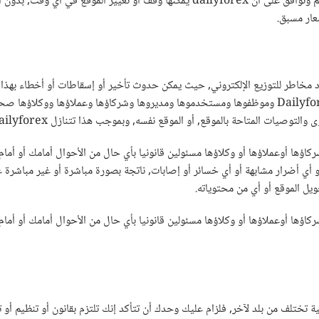
عار مسبق.
د مخاطر للتوزيع الإلكتروني, حيث يمكن حدوث تأخير أو إسقاطات أو أخطاء بهذا
والتوصيات مقدمة كما هي بدون أي ضمانات. لا تضمن شركة Dailyforex وموظفوها ومستخدموها ومديروها وشرك
ة بالموقع, أو الموقع نفسه, وبموجب هذا تتنازل dailyforex عن أي ضمانات صريحة أو ضمنية.
أومديروها أوشركاؤها أوعملاؤها أو وكلاؤها مسئولين قانونيا بأي حال من الأحوال أمامك
ي أضرار مشابهة أو أي خسائر أو إصابات, ناتجة بصورة مباشرة أو غير مباشرة عن 
ويل الموقع أو أي من محتوياته.
أومديروها أوشركاؤها أوعملاؤها أو وكلاؤها مسئولين قانونيا بأي حال من الأحوال أمامك
الية تختلف من بلد لآخر, فلزام عليك وحدك أن تتأكد إنك تلتزم بقانون أو تنظيم 