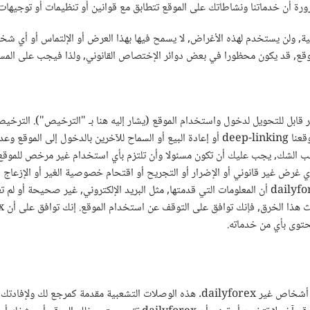
رورة أن خدماتنا ونشاطاتك على الموقع تتطابق مع قوانين أو تنظيمات أو توجيهات
ة, ولن يستخدم لهذه الأغراض, لا يسمح فيها بهذا العرض أو الإلتماس أو أي شخص 
موقع, قد يكون محظورا في بعض دوائر الإختصاص القانوني, ولذا فيجب على المستخد
صري وغير قابل للتحويل لدخول واستخدام الموقع (يشار إليه هنا بـ "الترخيص"). 
الإتفاقية. إنك توافق على عدم استخدام خاصية الربط العميق بموقعنا deep-linking أو إعادة البيع 
دون موافقة مسبقة مكتوبة من Dailyforex. ولتجنب الشك, يجب عليك أن تكون مسئولا وأن تلتزم بأي استخدام 
غرض غير قانوني أو الإضرار أو التجريح أو اقتحام خصوصية الغير أو الإزعاج أو ال
الترخيص الممنوح بموجب هذه الإتفاقية يعتبر لاغيا إذا رأت dailyforex أن المعلومات التي قدمتها, مثل البري
حتوى بأي من خدماته.