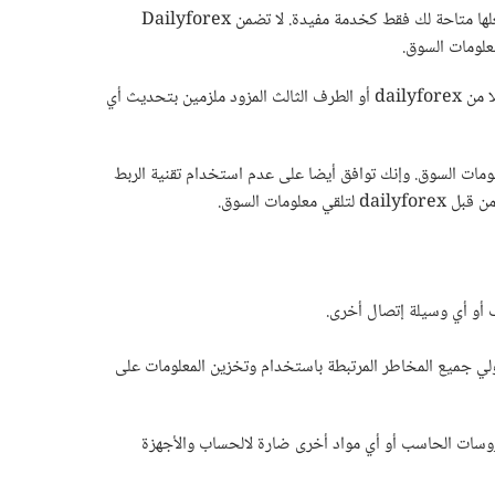
معلومات السوق المتاحة بصفحات هذا الموقع ليست بغرض النصيحة الإستثمارية. Dailyforex لا تقر أو توافق على معلومات السوق, وولكننا نجعلها متاحة لك فقط كخدمة مفيدة. لا تضمن Dailyforex
علومات السوق.
قد تصبح سريعا معلومات السوق غير موثوقة لأسباب عديدة منها على سبيل المثال التغييرات في أحوال السوق أو الظروف الإقتصادية. لا يعتبر كلا من dailyforex أو الطرف الثالث المزود ملزمين بتحديث أي
و عدم دقة معلومات السوق. وإنك توافق أيضا على عدم استخدام تقنية الربط
ت السوق.
أو أي وسيلة إتصال أخرى.
لي جميع المخاطر المرتبطة باستخدام وتخزين المعلومات على
يروسات الحاسب أو أي مواد أخرى ضارة لالحساب والأجهزة