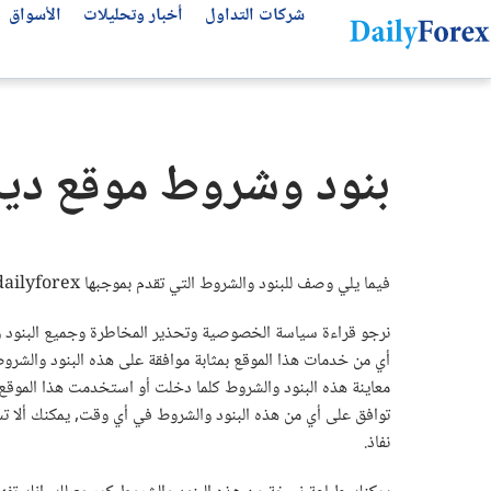
شركات التداول
أخبار وتحليلات
الأسواق
التحليلات الفنية
عن ديلي فوركس
تحليل الأسهم العالمية
أفضل شركات التداول
مقالات مهمة للمتداول العربي
بنود وشروط موقع دي
من نحن
التحليل الفني
سوق الأسهم اليوم
انواع شركات التداول
أفضل قنوات التلجرام
كيف نكسب المال
كتب تداول مجانية
أفضل شركات الفوركس
توقعات الفوركس الأسبوعية
لماذا تثق بنا؟
توقعات الذهب
منصات التداول
منهجيتنا
عملات الفوركس
مقارنة شركات التداول
فيما يلي وصف للبنود والشروط التي تقدم بموجبها dailyforex المحدودة إمكانية دخول الموقع للعميل واستخدام خدماتها.
سياسة التحرير
بونص الفوركس
نرجو قراءة سياسة الخصوصية وتحذير المخاطرة وجميع البنود وال
اتصل بنا
شركات تداول الذهب
أي من خدمات هذا الموقع بمثابة موافقة على هذه البنود والشروط
الأسئلة الشائعة
حسابات التداول الإسلامية
معاينة هذه البنود والشروط كلما دخلت أو استخدمت هذا الموقع. ي
الشروط والأحكام
توافق على أي من هذه البنود والشروط في أي وقت, يمكنك ألا تست
نفاذ.