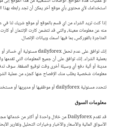
استخدامك لأي محتوى بأي موقع آخر يمكن أن تجد رابطه بهذا ال
المتاجرة بالفوركس, بما فيها اسمك وبيانات الإتصال.
إنك توافق على عدم تحمل rex
بعملية الشراء. إنك توافق على أن جميع المعلومات التي تقدمها
مدينة أو ألية دفع أي وسيلة أخرى وقت توقيع الصفقة. سوف تدف
معلومات شخصية يطلب منك الإفصاح عنها كجزء من عملية الشرا
تتحدد مسئولية dailyforex أو موظفيها أو مديريها أو مستخدميها بالنسبة لك أو أي طرف آخر تحت أي ظروف بمقدارالمبلغ الذي تحوله لـ dailyforex فيما يتعلق بالصفقة التي تثير هذا المسئولية.
معلومات السوق
قد تقدم Dailyforex من خلال واحدة أو أكثر م
الأسواق المالية والأسعار والأخبار وخيارات التحليل وتقارير الأب