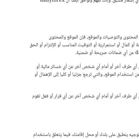
يمكنك طباعة نسخة من هذه البنود والشروط كمرجع لك. إنك تفهم وتوافق على أن dailyforex يمكنها وقف أو تغيير الموقع في أي وقت, بدون أي إشعار مسبق. وإنك تفهم وتوافق أيضا أن dailyforex
 المحتوى والتوصيات والموقع, فإن الموقع والمحتوى
اؤها وعملاؤها ووكلاؤها صحة أو كمال أو استمرارية أو التوقيت المناسب أو الإلتزام أو الحق
 أو أمام أي طرف آخر أو أمام أي شخص آخر عن أي خسائر مالية أو
استخدام الموقع, والتي ترجع جزئيا أو كليا إلى الإهمال أو
 أو أمام أي طرف آخر أو أمام أي شخص آخر عن أي قرار أو فعل تقوم
أو توجيه ينطبق على بلدك أو محل إقامتك فيما يتعلق باستخدام