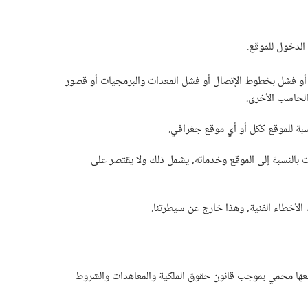
الدخول للموقع.
ام أو اي أعطال أو فشل بخطوط الإتصال أو فشل المعدات والبرمجيات أو قصور
الحاسب الأخرى.
ف يوفر خدمة غير متقطعة خالية من الأخطاء. ولا تقدم Dailyforex أي ضمانات أو كفالات بالنسبة إلى الموقع وخدماته, يشمل ذلك ولا يقتصر على
يقونات ملك لـ Dailyforex أو أي من التابعين لها أو وكلائها, وجميعها محمي بموجب قانون حقوق الملكية والمعاهدات والشروط