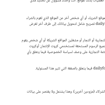
تضمن أو تعني أن dailyforex تقر بمحتوى ذلك الموقع أو مشغله أو العمليات بذلك لموقع. أنت وحدك مسؤول عن تحديد مدى
تنا التجارية يديره أشخاص غير dailyforex, فقد يسألك التاجر أو مشغل الموقع الشريك أو أي شخص آخر عن الموقع الذي تقوم بالشراء
منه عن معلومات معينة, والتي قد تتضمن كارت الإئتمان أو كارت مديونية أو أي وسيلة دفع أخرى. بالإضافة إلى هذا, فأنت توافق على منح dailyforex تصريح شامل لتحويل بياناتك إلى طرف آخر لغرض
كة بالعلامة التجارية أو التجار أو مشغلين المواقع الشريكة أو أي شخص يقوم
ع جميع الرسوم المستحقة لمستخدمي كروت الإئتمان أوكروت
لامة التجارية على وصف لسياسة الخصوصية فيما يتعلق بأي
ين أو الشركاء (مزودين آخرين). وهذا يشتمل ولا يقتصر على بيانات