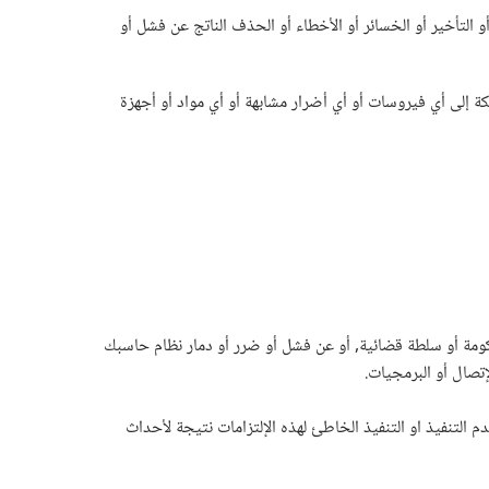
 منها, أو التأخير أو الخسائر أو الأخطاء أو الحذف الناتج عن فشل أو
daily بأي شكل من الأشكال, سواء بصورة مباشرة أم غير مباشر, أو أي من مزودي خدمات dailyforex على الشبكة إلى أي فيروسات أو أي أضرار مشابهة أو أي مواد أو أجهزة
 فعل أي حكومة أو سلطة قضائية, أو عن فشل أو ضرر أو دمار نظام حاسبك
إتصال أو البرمجيات.
م التنفيذ او التنفيذ الخاطئ لهذه الإلتزامات نتيجة لأحداث