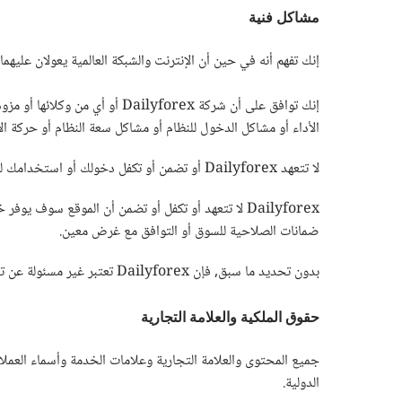
مشاكل فنية
إنك تفهم أنه في حين أن الإنترنت والشبكة العالمية يعولان عليه
إنك توافق على أن شركة forex
الأداء أو مشاكل الدخول للنظام أو مشاكل سعة النظام أو حركة ا
لا تتعهد Dailyforex أو تضمن أو تكفل دخولك أو استخدامك للموقع في أي وقت وأي مكان من اختيارك, أو أن Dailyforex لديها السعة المناسبة للموقع ككل أو أي موقع جغرافي.
ضمانات الصلاحية للسوق أو التوافق مع غرض معين.
بدون تحديد ما سبق, فإن Dailyforex تعتبر غير مسئولة عن تعذر في تنفيذ الأوامر والمتطلبات نتيجة لفشل عملية تشغيل نظم المعلومات بسبب الأخطاء الفنية, وهذا خارج عن سيطرتنا.
حقوق الملكية والعلامة التجارية
الدولية.