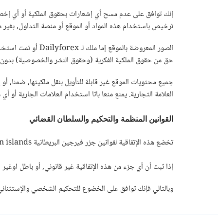
إنك توافق على عدم مسح أي إشعارات بحقوق الملكية أو أي إخطارا
ترخيص باستخدام هذه المواد أو الموقع أو منصة التداول, بغير ما
الصور المعروضة بال
حق من حقوق الملكية الفكرية (وحقوق النشر والخصوصية) بدون الحصول 
العلامة التجارية. يمنع منعا باتا استخدام العلامات الجارية أو أ
القوانين المنظمة والتحكيم والسلطان القضائي
تخضع هذه الإتفاقية لقوانين جزر فيرجين البريطانية british virgin islands بدون النظر إلى نزاعات مبادئ القانون هناك. وذلك بغض النظر عن المكان الذي تقيم فيه عند متاجرتك مع Dailyforex.
إذا ثبت أن أي جزء من هذه الإتفاقية غير قانوني, أو باطل اوغير
وبالتالي فإنك توافق على الخضوع للتحكيم الشخصي والإستثنائي 