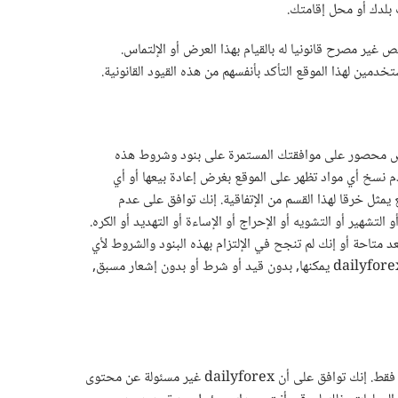
 بلدك أو محل إقامتك.
غير مصرح قانونيا له بالقيام بهذا العرض أو الإلتماس.
مين لهذا الموقع التأكد بأنفسهم من هذه القيود القانونية.
الترخيص محصور على موافقتك المستمرة على بنود وشروط هذه
أو السماح للآخرين بالدخول إلى الموقع وعدم نسخ أي مواد تظهر على الموقع بغرض إعادة بيعها أو أي
غير مرخص للموقع يمثل خرقا لهذا القسم من الإتفاقية. إنك توافق على عدم
تشهير أو التشويه أو الإحراج أو الإساءة أو التهديد أو الكره.
د الإلكتروني, غير صحيحة أو لم تعد متاحة أو إنك لم تنجح في الإلتزام بهذه البنود والشروط لأي
سبب ما أو جميع القواعد والإرشادات لجميع الخدمات. عند حدوث هذا الخرق, فإنك توافق على التوقف عن استخدام الموقع. إنك توافق على أن dailyforex يمكنها, بدون قيد أو شرط أو بدون إشعار مسبق,
يحتوي هذا الموقع على وصلات تشعبية لمواقع إلكترونية يديرها أشخاص غير dailyforex. هذه الوصلات التشعبية مقدمة كمرجع لك ولإفادتك فقط. إنك توافق على أن dailyforex غير مسئولة عن محتوى