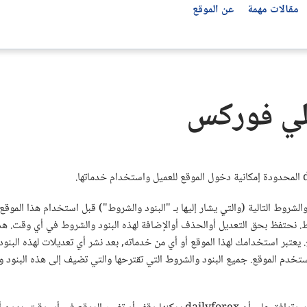
مقالات مهمة
عن الموقع
تحليل العملات العربية
مؤشرات الأسواق العالمية
أفضل شركات التداول بحسب الدولة
توصيات الفوركس
لي فوركس
جميع المؤشرات
شركات التداول في مصر
سعر الدولار مقابل الجنيه المصري اليوم
توصيات الفوركس اليوم
ناسداك 100 Nasdaq
شركات التداول في العراق
سعر اليورو اليوم مقابل الجنيه المصري
مؤشر S&P 500
شركات التداول في الأردن
سعر الدرهم الإماراتي مقابل الجنيه المصري
مؤشر Dow Jones 30
شركات التداول في ليبيا
سعر الدولار مقابل الدينار العراقي USD/IQD
شركات التداول في الإمارات
شروط التالية (والتي يشار إليها بـ "البنود والشروط") قبل استخدام هذا الموق
شركات التداول في المغرب
. نحتفظ بحق التعديل أوالحذف أوالإضافة لهذه البنود والشروط في أي وقت. هذه 
شركات التداول في فلسطين
عتبر استخدامك لهذا الموقع أو أي من خدماته, بعد نشر أي تعديلات لهذه البنود وا
شركات التداول في تركيا
خدم الموقع. جميع البنود والشروط التي تقترحها والتي تضيف إلى هذه البنود وا
شركات التداول في الولايات المتحدة
شركات التداول في الجزائر