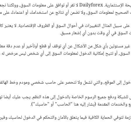
ب الصحيح لمعلومات السوق, ولا تضمن أي نتائج عن استخدامك أو اعتمادك على م
ت السوق في أي وقت بدون أي إشعار مسبق.
dailyfo أو الطرف الثالث المزود غير مسئولين بأي شكل من الأشكال عن أي توقف أو قطع أوتأخير أ
تتيح إمكانية الدخول لمعلومات السوق إلى أي شخص ليس مرخص له من قبل dailyforex لتلقي معلوما
دخول إلى الموقع, والتي تشمل ولا تنحصر على حاسب شخصي ومودم وخط الهاتف 
للشبكة ودفع جميع الرسوم الخاصة بالدخول إلى هذه النظم. يجب عليك أيضا تو
والخدمات المقدمة (يشار إليه هنا "الحاسب" أو "حاسبك").
ازمة لتوفي الحماية الكافية فيما يتعلق بالأمان والتحكم في الدخول لحاسبك وف