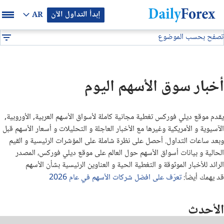
إبدأ التداول الآن
AR
تصفح بحسب الموضوع
بيان إعلاني
اخبار الاسهم
DF
سوق الاسهم
أخبار سوق الأسهم اليوم
فتوى الفوركس
يقدم موقع ديلي فوركس تغطية مجانية كاملة لأسواق الأسهم العربية, الأوروبية,
فيديوهات تعليمية
الآسيوية و الأمريكية وغيرها مع الأخبار العاجلة و التحليلات و أسعار الأسهم قبل
وبعد ساعات التداول. أحصل على نظرة شاملة على المؤشرات الرئيسية و القيم
أخبار السلع
الحالية و بيانات أسواق الأسهم حول العالم على موقع ديلي فوركس، المصدر
الرائد
للأخبار الموثوقة و التغطية الحية و العناوين الرئيسية بشأن الأسهم
قد يهمك أيضاً:
تعرّف على افضل شركات الأسهم في عام 2026
مؤتمرات فوركس
الأحدث
التحليلات الاساسية