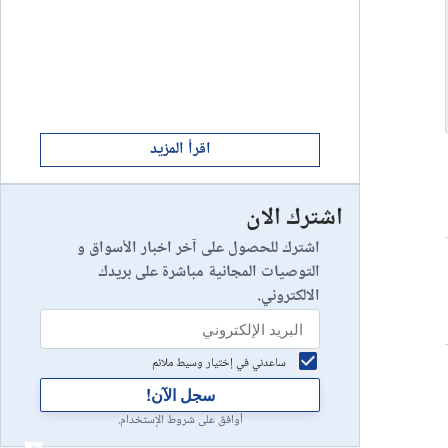
ابدأ الان
8
يخسر 89٪ من مستثمري التجزئة أموالهم.
إستعراض شركة
ابدأ الان
9
إستعراض شركة
اقرأ المزيد
اشترك الان
رأس مالك في خطر
10
إستعراض شركة
اشترك للحصول على آخر اخبار الأسواق و
التوصيات المجانية مباشرة على بريدك
الالكتروني.
ساعدني في إختيار وسيط ملائم
سجل الآن!
أوافق على شروط الإستخدام.
أعلان