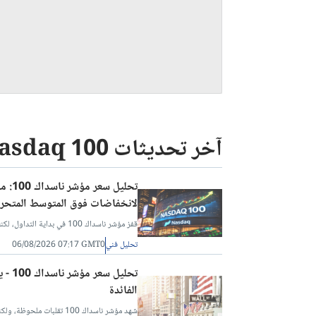
آخر تحديثات Nasdaq 100
لانخفاضات فوق المتوسط المتحرك لـ 50 ي
قفز مؤشر ناسداك 100 في بداية التداول، لكنه عاد إلى مساره الهابط مع جرس الافتتاح يوم الأربعاء.
تحليل فني
06/08/2026 07:17 GMT0
الفائدة
شهد مؤشر ناسداك 100 تقلب