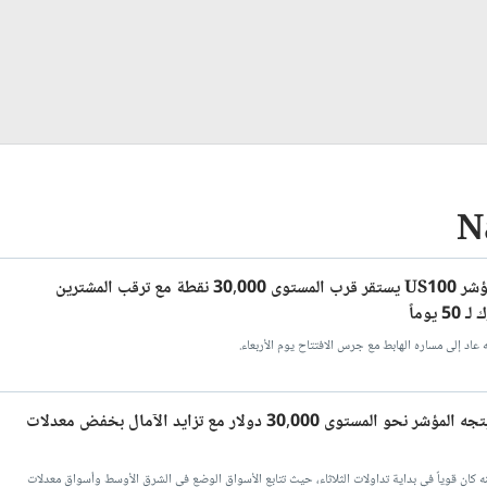
تحليل سعر مؤشر ناسداك 100: مؤشر US100 يستقر قرب المستوى 30,000 نقطة مع ترقب المشترين
وماً
تحليل سعر مؤشر ناسداك 100 - يتجه المؤشر نحو المستوى 30,000 دولار مع تزايد الآمال بخفض معدلات
ات ملحوظة، ولكنه كان قوياً في بداية تداولات الثلاثاء، حيث تتابع الأسواق الوضع في الشرق الأوسط وأسواق معدلات