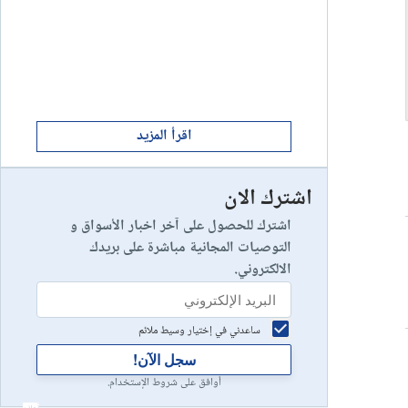
ابدأ الان
8
يخسر 89٪ من مستثمري التجزئة أموالهم.
إستعراض شركة
ابدأ الان
9
إستعراض شركة
اقرأ المزيد
اشترك الان
رأس مالك في خطر
10
إستعراض شركة
اشترك للحصول على آخر اخبار الأسواق و
التوصيات المجانية مباشرة على بريدك
الالكتروني.
ساعدني في إختيار وسيط ملائم
سجل الآن!
أوافق على شروط الإستخدام.
أعلان