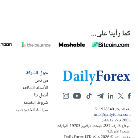
كما رأينا على...
حول الشركة
من نحن
الأسئله الشائعه
أتصل بنا
شروط الخدمة
سياسة الخصوصيه
رقم الشركة: 611928540
info@dailyforex.com
2803 فيلادلفيا بايك،
الجناح B، رقم 287، كليمنت، ديلاوير 19703، الولايات
المتحدة الأمريكية
حقوق النشر © 2026 شركة DailyForex LTD