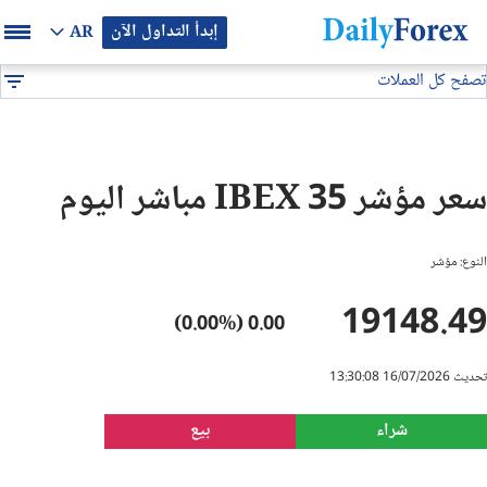
إبدأ التداول الآن
AR
تصفح كل العملات
بيان إعلاني
المؤشرات
IBEX 35
DF
EUR/USD
سعر مؤشر IBEX 35 مباشر اليوم
GBP/USD
النوع: مؤشر
USD/JPY
19148.49
0.00 (0.00%)
USD/CAD
تحديث 16/07/2026 13:30:08
USD/CHF
شراء
بيع
النفط