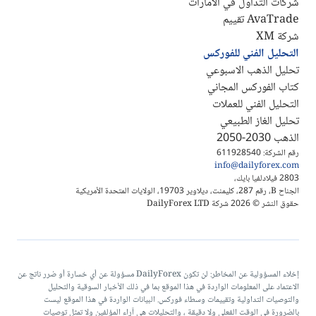
شركات التداول في الامارات
AvaTrade تقييم
شركة XM
التحليل الفني للفوركس
تحليل الذهب الاسبوعي
كتاب الفوركس المجاني
التحليل الفني للعملات
تحليل الغاز الطبيعي
الذهب 2030-2050
رقم الشركة: 611928540
info@dailyforex.com
2803 فيلادلفيا بايك،
الجناح B، رقم 287، كليمنت، ديلاوير 19703، الولايات المتحدة الأمريكية
حقوق النشر © 2026 شركة DailyForex LTD
إخلاء المسؤولية عن المخاطر: لن تكون DailyForex مسؤولة عن أي خسارة أو ضرر ناتج عن
الاعتماد على المعلومات الواردة في هذا الموقع بما في ذلك الأخبار السوقية والتحليل
والتوصيات التداولية وتقييمات وسطاء فوركس. البيانات الواردة في هذا الموقع ليست
بالضرورة في الوقت الفعلي ولا دقيقة ، والتحليلات هي آراء المؤلفين ولا تمثل توصيات