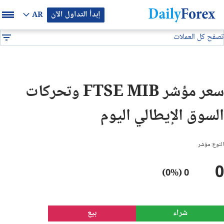
إبدأ التداول الآن
AR
تصفح كل العملات
بيان إعلاني
المؤشرات
FTSE MIB
DF
EUR/USD
سعر مؤشر FTSE MIB وتحركات
GBP/USD
السوق الإيطالي اليوم
USD/JPY
النوع: مؤشر
USD/CAD
0
0 (0%)
USD/CHF
النفط
شراء
بيع