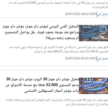
تراجع مؤشر داو جونز 30 في بداية تداولات الجمعة، واختبر المستوى 52,000 الحاسم، لكنه عاد
للارتفاع مجدداً.
تحليل فني
20/07/2026 08:02 GMT0
التحليل الفني اليومي لمؤشر داو جونز: مؤشر داو جونز
يتراجع بعد موجة صعود قوية.. هل يواصل التصحيح
أم يستعيد زخمه سريعًا؟
أغلق مؤشر داو جونز الصناعي، تداولاته في الجلسة الأخيرة على تراجع ملحوظ؛ لينهي تداوله عند
المستوى 52,146.42 نقطة، متراجعًا بمقدار 406.55 نقطة، أي ما يعادل.
تحليل فني
20/07/2026 00:33 GMT0
أعلان
تحليل مؤشر داو جونز 30 اليوم: مؤشر داو جونز 30
يدعم المستوى 52,000 نقطة مع صدمة الأسواق من
ثبات مؤشر أسعار المستهلكين الأساسي
شهد مؤشر داو جونز 30 تقلبات يوم الثلاثاء، مع استمرار تأثره بالعوامل الخارجية، من معدلات الفائدة
والأخبار إلى الرغبة بالمخاطرة بشكل عام.