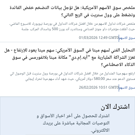
ملخص سوق الأسهم الأمريكية: هل تؤجل بيانات التضخم خفض الفائدة
وتضغط على وول ستريت في الربع الثاني؟
ملخص شركات تداول الاسهم من خلال افضل شركات التداول في بورصة نيويورك للاسبوع الماضي،
حيث أغلقت مؤشرات داو جونز الصناعي وستاندرد آند بورز 500 وناسداك المركب جلسة
سوق الاسهم
01/03/2026 12:49 GMT0
التحليل الفني لسهم ميتا في السوق الأمريكي: سهم ميتا يعود للإرتفاع - هل
تعزز الشراكة المليارية مع "أيه.إم.دي" مكانة ميتا بلاتفورمس في سوق
الذكاء الاصطناعي؟
ارتفع سهم ميتا المتداول من خلال افضل شركات التداول في بورصة وول ستريت قبل الوصول الي
مستوي الدعم عند سعر 580.00 دولار أمريكي، حيث شهد أداء سهم ميتا تحرك إيجابي
سوق الاسهم
26/02/2026 10:51 GMT0
اشترك الان
اشترك للحصول على آخر اخبار الأسواق و
التوصيات المجانية مباشرة على بريدك
الالكتروني.