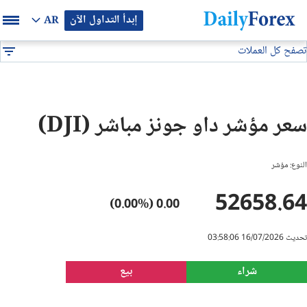
إبدأ التداول الآن
AR
تصفح كل العملات
بيان إعلاني
المؤشرات
Dow Jones 30
DF
EUR/USD
سعر مؤشر داو جونز مباشر (DJI)
GBP/USD
النوع: مؤشر
USD/JPY
52658.64
0.00 (0.00%)
USD/CAD
تحديث 16/07/2026 03:58:06
USD/CHF
شراء
بيع
النفط