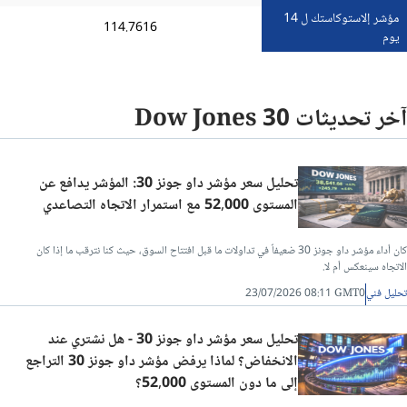
مؤشر إلاستوكاستك ل 14
114.7616
يوم
آخر تحديثات Dow Jones 30
تحليل سعر مؤشر داو جونز 30: المؤشر يدافع عن
المستوى 52,000 مع استمرار الاتجاه التصاعدي
كان أداء مؤشر داو جونز 30 ضعيفاً في تداولات ما قبل افتتاح السوق، حيث كنا نترقب ما إذا كان
الاتجاه سينعكس أم لا.
تحليل فني
23/07/2026 08:11 GMT0
تحليل سعر مؤشر داو جونز 30 - هل نشتري عند
الانخفاض؟ لماذا يرفض مؤشر داو جونز 30 التراجع
إلى ما دون المستوى 52,000؟