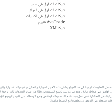
شركات التداول في مصر
شركات التداول في العراق
شركات التداول في الامارات
AvaTrade تقييم
شركة XM
لة عن أي خسارة أو ضرر ناتج عن الاعتماد على المعلومات الواردة في هذا الموقع بما في ذلك الأخبار السوقية والتحليل والتوص
DailyForex أو موظفيها. ينطوي تداول العملات على الهامش على مخاطر عالية ، وهو غير مناسب لجميع المستثمرين. نظرًا لأن خسائر ال
غبتك في المخاطرة. نحن نعمل بجد لنقدم لك معلومات قيمة عن جميع الوسطاء الذين نقوم بتقييمهم. لتزوي
إننا نشجعك على التحقق من معلوماتنا مع الوسيط مباشرةً.