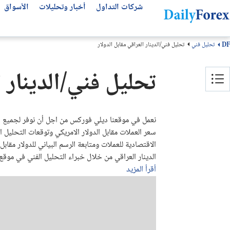
شركات التداول
أخبار وتحليلات
الأسواق
تحليل فني
تحليل فني/الدينار العراقي مقابل الدولار
DF
التحليلات الفنية
عن ديلي فوركس
تحليل الأسهم العالمية
أفضل شركات التداول
مقالات مهمة للمتداول العربي
تحليل فني/الدينار ا
من نحن
التحليل الفني
سوق الأسهم اليوم
انواع شركات التداول
أفضل قنوات التلجرام
سهم لوسيد LCID
كيف نكسب المال
كتب تداول مجانية
أفضل شركات الفوركس
توقعات الفوركس الأسبوعية
لماذا تثق بنا؟
توقعات الذهب
منصات التداول
سهم مصرف الراجحي
نعمل في موقعنا ديلي فوركس من اجل أن نوفر لجميع القر
منهجيتنا
سهم انفيديا NVDA
عملات الفوركس
مقارنة شركات التداول
سعر العملات مقابل الدولار الامريكي وتوقعات التحليل الف
سهم تسلا TSLA
سياسة التحرير
بونص الفوركس
الاقتصادية للعملات ومتابعة الرسم البياني للدولار مقا
الدينار العراقي من خلال خبراء التحليل الفني في موقع
اتصل بنا
سهم ارامكو
شركات تداول الذهب
أقرأ المزيد
سوق الأسهم
الأسئلة الشائعة
حسابات التداول الإسلامية
الشروط والأحكام