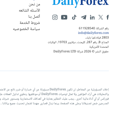
من نحن
الأسئله الشائعه
أتصل بنا
شروط الخدمة
سياسة الخصوصيه
رقم الشركة: 611928540
info@dailyforex.com
2803 فيلادلفيا بايك،
الجناح B، رقم 287، كليمنت، ديلاوير 19703، الولايات
المتحدة الأمريكية
حقوق النشر © 2026 شركة DailyForex LTD
إخلاء المسؤولية عن المخاطر: لن تكون DailyForex مسؤو
والتحليلات هي آراء المؤلفين ولا تمثل توصيات 
فوركس أو أي أداة مالية أخرى ، يجب عليك التفكير بعناية في أهدافك الاستثمارية ومستوى خبرتك ور
المدرجين ضمن تصنيفاتنا وعلى هذه الصفحة. بينما نبذل قصارى جهدنا لضمان تحديث جميع بياناتنا ، ف