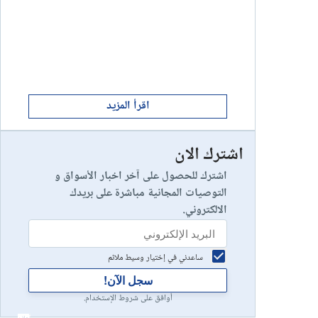
ابدأ الان
8
يخسر 89٪ من مستثمري التجزئة أموالهم.
إستعراض شركة
ابدأ الان
9
إستعراض شركة
اقرأ المزيد
اشترك الان
رأس مالك في خطر
10
إستعراض شركة
اشترك للحصول على آخر اخبار الأسواق و
التوصيات المجانية مباشرة على بريدك
الالكتروني.
ساعدني في إختيار وسيط ملائم
سجل الآن!
أوافق على شروط الإستخدام.
أعلان