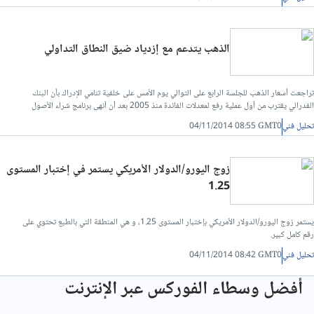
تحليل فني/سعر الدينار الاردني مقابل الجنيه المصرى
الذهب يتدعم مع إزدياد ضيق النطاق التداولي
تحليل فني/الدولار مقابل الليرة التركية
تراجعت أسعار الذهب للجلسة الرابع على التوالي يوم الأمس على خلفية تنامي الإدراك بأن البنك
الفدرالي يقترب من أول عملية رفع لمعدلات الفائدة منذ 2005 بعد أن أنهى برنامج شراء الأصول
تحليل فني/الدولار مقابل الريال القطري
الأسبوع الماضي.
تحليل فني
04/11/2014 08:55 GMT0
تحليل فني/الدينار العراقي مقابل الدولار
زوج اليورو/الدولار الأمريكي يستمر في إختبار المستوى
1.25
تحليل فني/الدرهم الاماراتي مقابل الجنيه المصري
يستمر زوج اليورو/الدولار الأمريكي بإختبار المستوى 1.25، و هي المنطقة التي بالطبع تحتوي على
تحليل فني/سعر الدولار مقابل الريال عماني
رقم كامل كبير.
تحليل فني
04/11/2014 08:42 GMT0
تحليل فني/سعر الدولار مقابل الشيكل
أفضل وسطاء الفوركس عبر الإنترنت