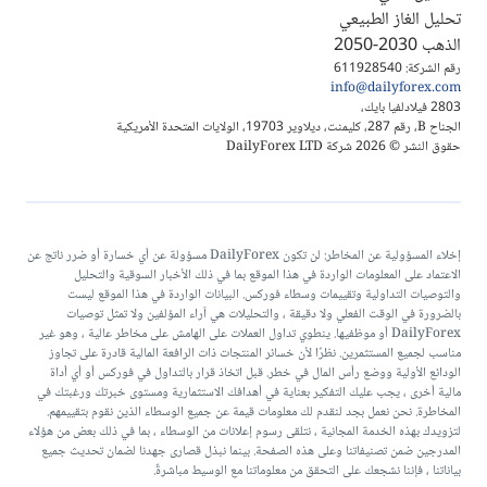
تحليل الغاز الطبيعي
الذهب 2030-2050
رقم الشركة: 611928540
info@dailyforex.com
2803 فيلادلفيا بايك،
الجناح B، رقم 287، كليمنت، ديلاوير 19703، الولايات المتحدة الأمريكية
حقوق النشر © 2026 شركة DailyForex LTD
إخلاء المسؤولية عن المخاطر: لن تكون DailyForex مسؤولة عن أي خسارة أو ضرر ناتج عن
الاعتماد على المعلومات الواردة في هذا الموقع بما في ذلك الأخبار السوقية والتحليل
والتوصيات التداولية وتقييمات وسطاء فوركس. البيانات الواردة في هذا الموقع ليست
بالضرورة في الوقت الفعلي ولا دقيقة ، والتحليلات هي آراء المؤلفين ولا تمثل توصيات
DailyForex أو موظفيها. ينطوي تداول العملات على الهامش على مخاطر عالية ، وهو غير
مناسب لجميع المستثمرين. نظرًا لأن خسائر المنتجات ذات الرافعة المالية قادرة على تجاوز
الودائع الأولية ووضع رأس المال في خطر. قبل اتخاذ قرار بالتداول في فوركس أو أي أداة
مالية أخرى ، يجب عليك التفكير بعناية في أهدافك الاستثمارية ومستوى خبرتك ورغبتك في
المخاطرة. نحن نعمل بجد لنقدم لك معلومات قيمة عن جميع الوسطاء الذين نقوم بتقييمهم.
لتزويدك بهذه الخدمة المجانية ، نتلقى رسوم إعلانات من الوسطاء ، بما في ذلك بعض من هؤلاء
المدرجين ضمن تصنيفاتنا وعلى هذه الصفحة. بينما نبذل قصارى جهدنا لضمان تحديث جميع
بياناتنا ، فإننا نشجعك على التحقق من معلوماتنا مع الوسيط مباشرةً.