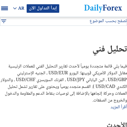
إبدأ التداول الآن
AR
تصفح بحسب الموضوع
بيان إعلاني
تحليل فني
DF
توصيات فوركس
تحليل فني
التوقعات والتحليلات الشهرية
فيما يلي قائمة متجددة يومياً لأحدث تقارير التحليل الفني للعملات الرئيسية
توصيات يومية لتداول البيتكوين (BTC/USD)
مقابل الدولار الأمريكي (وبينها: اليورو USD/EUR ، الجنيه الإسترليني
USD/GBP ، الين الياباني USD/JPY ، الفرنك السويسري USD/CHF ، والدولار
توقعات أسعار الذهب الايام القادمة
الكندي USD/CAD ). القسم متجدد يومياً ويحتوي على تقارير تشمل تحليل
العملات وحركة إتجاهها بالإضافة إلى توصيات بنقاط الدعم والمقاومة والدخول
والخروج من الصفقات
.
تحليل الذهب اليوم
أقرأ المزيد
تحليل النفط اليوم
الأحدث