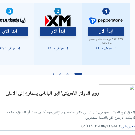
تحليل فني/سعر الدولار مقابل الدينار ليبي
3
2
1
ابدأ الان
ابدأ الان
ابدأ الان
73%- 89% من حسابات التجزئة تخسر
اموالا بالتداول
إستعراض شركة
إستعراض شركة
إستعراض شركة
زوج الدولار الأمريكي/الين الياباني يتسارع إلى الأعلى
إنطلق زوج الدولار الأمريكي/الين الياباني خلال جلسة يوم الإثنين مرة أخرى، حيث أن السوق ببساطة
لا يمكنه الإرتفاع الآن بالنسبة للمشترين.
تحليل فني
04/11/2014 08:40 GMT0