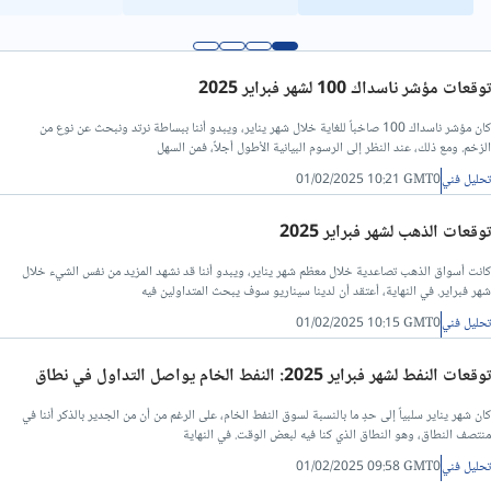
تحليل فني/سعر الدولار مقابل الدينار ليبي
توقعات مؤشر ناسداك 100 لشهر فبراير 2025
كان مؤشر ناسداك 100 صاخباً للغاية خلال شهر يناير، ويبدو أننا ببساطة نرتد ونبحث عن نوع من
الزخم. ومع ذلك، عند النظر إلى الرسوم البيانية الأطول أجلاً، فمن السهل
تحليل فني
01/02/2025 10:21 GMT0
توقعات الذهب لشهر فبراير 2025
كانت أسواق الذهب تصاعدية خلال معظم شهر يناير، ويبدو أننا قد نشهد المزيد من نفس الشيء خلال
شهر فبراير. في النهاية، أعتقد أن لدينا سيناريو سوف يبحث المتداولين فيه
تحليل فني
01/02/2025 10:15 GMT0
توقعات النفط لشهر فبراير 2025: النفط الخام يواصل التداول في نطاق
كان شهر يناير سلبياً إلى حدٍ ما بالنسبة لسوق النفط الخام، على الرغم من أن من الجدير بالذكر أننا في
منتصف النطاق، وهو النطاق الذي كنا فيه لبعض الوقت. في النهاية
تحليل فني
01/02/2025 09:58 GMT0