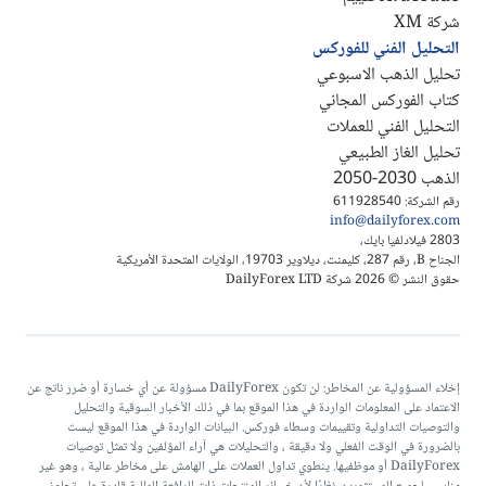
شركة XM
التحليل الفني للفوركس
تحليل الذهب الاسبوعي
كتاب الفوركس المجاني
التحليل الفني للعملات
تحليل الغاز الطبيعي
الذهب 2030-2050
رقم الشركة: 611928540
info@dailyforex.com
2803 فيلادلفيا بايك،
الجناح B، رقم 287، كليمنت، ديلاوير 19703، الولايات المتحدة الأمريكية
حقوق النشر © 2026 شركة DailyForex LTD
إخلاء المسؤولية عن المخاطر: لن تكون DailyForex مسؤولة عن أي خسارة أو ضرر ناتج عن
الاعتماد على المعلومات الواردة في هذا الموقع بما في ذلك الأخبار السوقية والتحليل
والتوصيات التداولية وتقييمات وسطاء فوركس. البيانات الواردة في هذا الموقع ليست
بالضرورة في الوقت الفعلي ولا دقيقة ، والتحليلات هي آراء المؤلفين ولا تمثل توصيات
DailyForex أو موظفيها. ينطوي تداول العملات على الهامش على مخاطر عالية ، وهو غير