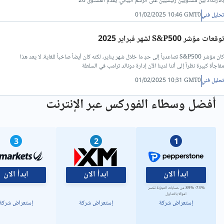
بالارتداد بين مستويين رئيسيين على الرسم البياني. يقدم المستوى 20
تحليل فني
01/02/2025 10:46 GMT0
تحليل فني/سعر الدينار الاردني مقابل الجنيه المصرى
توقعات مؤشر S&P500 لشهر فبراير 2025
تحليل فني/الدولار مقابل الليرة التركية
كان مؤشر S&P500 تصاعدياً إلى حدٍ ما خلال شهر يناير، لكنه كان أيضاً صاخباً للغاية. لا يعد هذا
مفاجأة كبيرة نظراً إلى أننا لدينا الآن إدارة دونالد ترامب في السلطة
تحليل فني/الدولار مقابل الريال القطري
تحليل فني
01/02/2025 10:31 GMT0
أفضل وسطاء الفوركس عبر الإنترنت
تحليل فني/الدينار العراقي مقابل الدولار
تحليل فني/الدرهم الاماراتي مقابل الجنيه المصري
3
2
1
تحليل فني/سعر الدولار مقابل الريال عماني
ابدأ الان
ابدأ الان
ابدأ الان
73%- 89% من حسابات التجزئة تخسر
اموالا بالتداول
تحليل فني/سعر الدولار مقابل الشيكل
إستعراض شركة
إستعراض شركة
إستعراض شركة