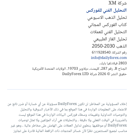
شركة XM
التحليل الفني للفوركس
تحليل الذهب الاسبوعي
كتاب الفوركس المجاني
التحليل الفني للعملات
تحليل الغاز الطبيعي
الذهب 2030-2050
رقم الشركة: 611928540
info@dailyforex.com
2803 فيلادلفيا بايك،
الجناح B، رقم 287، كليمنت، ديلاوير 19703، الولايات المتحدة الأمريكية
حقوق النشر © 2026 شركة DailyForex LTD
إخلاء المسؤولية عن المخاطر: لن تكون DailyForex مسؤولة عن أي خسارة أو ضرر ناتج عن
الاعتماد على المعلومات الواردة في هذا الموقع بما في ذلك الأخبار السوقية والتحليل
والتوصيات التداولية وتقييمات وسطاء فوركس. البيانات الواردة في هذا الموقع ليست
بالضرورة في الوقت الفعلي ولا دقيقة ، والتحليلات هي آراء المؤلفين ولا تمثل توصيات
DailyForex أو موظفيها. ينطوي تداول العملات على الهامش على مخاطر عالية ، وهو غير
مناسب لجميع المستثمرين. نظرًا لأن خسائر المنتجات ذات الرافعة المالية قادرة على تجاوز