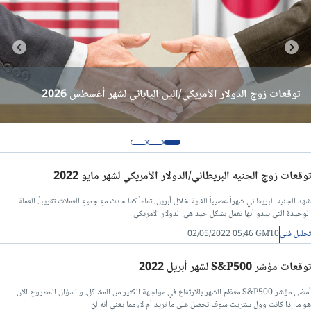
تحليل الفضة اليوم
تحليل البيتكوين اليوم
توقعات مؤشر S&P 500 لشهر أغسطس 2026
توقعات مؤشر ناسداك 100 لشهر أغسطس 2026
توقعات زوج الدولار الأمريكي/الين الياباني لشهر أغسطس 2026
اخبار وتحليل الغاز الطبيعي
توصيات يومية لزوج اليورو/دولار
توقعات زوج الجنيه البريطاني/الدولار الأمريكي لشهر مايو 2022
توقعات اليورو/دولار للشهر القادم
شهد الجنيه البريطاني شهراً عصيباً للغاية خلال أبريل، تماماً كما حدث مع جميع العملات تقريباً. العملة
الوحيدة التي يبدو أنها تعمل بشكل جيد هي الدولار الأمريكي
توقعات العملات للأسبوع القادم
تحليل فني
02/05/2022 05:46 GMT0
تحليل فني/الدولار مقابل الدرهم اماراتي
توقعات مؤشر S&P500 لشهر أبريل 2022
أمضى مؤشر S&P500 معظم الشهر بالارتفاع في مواجهة الكثير من المشاكل. والسؤال المطروح الآن
تحليل فني/سعر اليورو مقابل الجنيه المصرى
هو ما إذا كانت وول ستريت سوف تحصل على ما تريد أم لا، مما يعني أنه لن