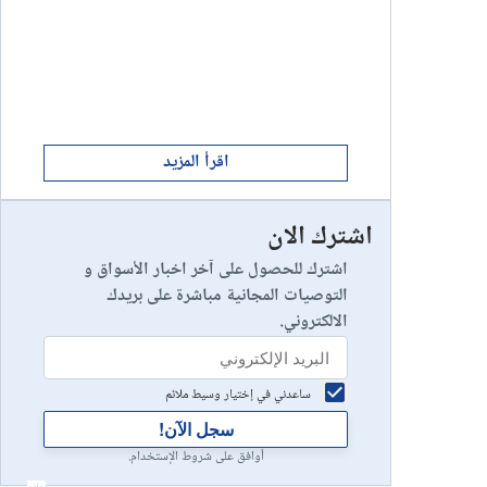
ابدأ الان
8
يخسر 89٪ من مستثمري التجزئة أموالهم.
إستعراض شركة
ابدأ الان
9
إستعراض شركة
اقرأ المزيد
اشترك الان
رأس مالك في خطر
10
إستعراض شركة
اشترك للحصول على آخر اخبار الأسواق و
التوصيات المجانية مباشرة على بريدك
الالكتروني.
ساعدني في إختيار وسيط ملائم
سجل الآن!
أوافق على شروط الإستخدام.
أعلان