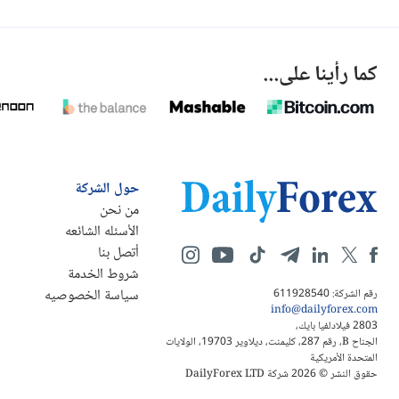
كما رأينا على...
حول الشركة
من نحن
الأسئله الشائعه
أتصل بنا
شروط الخدمة
سياسة الخصوصيه
رقم الشركة: 611928540
info@dailyforex.com
2803 فيلادلفيا بايك،
الجناح B، رقم 287، كليمنت، ديلاوير 19703، الولايات
المتحدة الأمريكية
حقوق النشر © 2026 شركة DailyForex LTD