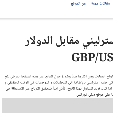
مقالات مهمة
عن الموقع
تحليل العملات العربية
مؤشرات الأسواق العالمية
أفضل شركات التداول بحسب الدولة
توصيات الفوركس
ترليني مقابل الدولار
جميع المؤشرات
شركات التداول في مصر
سعر الدولار مقابل الجنيه المصري اليوم
توصيات الفوركس اليوم
ناسداك 100 Nasdaq
شركات التداول في العراق
سعر اليورو اليوم مقابل الجنيه المصري
مؤشر S&P 500
شركات التداول في الأردن
سعر الدرهم الإماراتي مقابل الجنيه المصري
مؤشر Dow Jones 30
شركات التداول في ليبيا
سعر الدولار مقابل الدينار العراقي USD/IQD
شركات التداول في الإمارات
سعر الريال السعودي اليوم مقابل الجنيه المصري
زواج العملات ومن اكثرها بيعاً وشراءً حول العالم. عبر هذه الصفحة يعرض لكم
شركات التداول في المغرب
كي جنيه إسترليني بالإضافة الى التحليلات و التوصيات في الوقت الحقيقي و
شركات التداول في فلسطين
اذا كنت تريد التداول بهذا الزوج، فأذن ابدأ بتحقيق الأرباح عبر الاستعانة في
شركات التداول في تركيا
هنا على موقع ديلي فوركس.
شركات التداول في الولايات المتحدة
شركات التداول في الجزائر