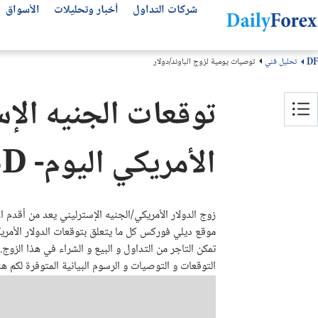
شركات التداول
أخبار وتحليلات
الأسواق
تحليل فني
توصيات يومية لزوج الباوند/دولار
DF
التحليلات الفنية
عن ديلي فوركس
تحليل الأسهم العالمية
أفضل شركات التداول
مقالات مهمة للمتداول العربي
توقعات الجنيه الإس
من نحن
التحليل الفني
سوق الأسهم اليوم
انواع شركات التداول
أفضل قنوات التلجرام
سهم لوسيد LCID
كيف نكسب المال
كتب تداول مجانية
أفضل شركات الفوركس
توقعات الفوركس الأسبوعية
الأمريكي اليوم- GBP/USD
لماذا تثق بنا؟
توقعات الذهب
منصات التداول
سهم مصرف الراجحي
منهجيتنا
سهم انفيديا NVDA
عملات الفوركس
مقارنة شركات التداول
سهم تسلا TSLA
سياسة التحرير
بونص الفوركس
زوج الدولار الأمريكي/الجنيه الإسترليني يعد من أقدم ا
اتصل بنا
سهم ارامكو
شركات تداول الذهب
موقع ديلي فوركس كل ما يتعلق بتوقعات الدولار الأمري
سوق الأسهم
الأسئلة الشائعة
حسابات التداول الإسلامية
تمكن التاجر من التداول و البيع و الشراء في هذا الزوج. 
الشروط والأحكام
التوقعات و التوصيات و الرسوم البيانية المتوفرة لكم 