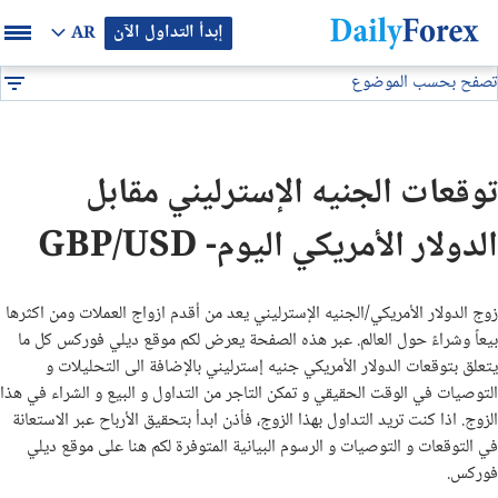
إبدأ التداول الآن
AR
تصفح بحسب الموضوع
بيان إعلاني
تحليل فني
توصيات يومية لزوج الباوند/دولار
DF
توصيات فوركس
توقعات الجنيه الإسترليني مقابل
التوقعات والتحليلات الشهرية
الدولار الأمريكي اليوم- GBP/USD
توصيات يومية لتداول البيتكوين (BTC/USD)
زوج الدولار الأمريكي/الجنيه الإسترليني يعد من أقدم ازواج العملات ومن اكثرها
توقعات أسعار الذهب الايام القادمة
بيعاً وشراءً حول العالم. عبر هذه الصفحة يعرض لكم موقع ديلي فوركس كل ما
يتعلق بتوقعات الدولار الأمريكي جنيه إسترليني بالإضافة الى التحليلات و
التوصيات في الوقت الحقيقي و تمكن التاجر من التداول و البيع و الشراء في هذا
تحليل الذهب اليوم
الزوج. اذا كنت تريد التداول بهذا الزوج، فأذن ابدأ بتحقيق الأرباح عبر الاستعانة
في التوقعات و التوصيات و الرسوم البيانية المتوفرة لكم هنا على موقع ديلي
تحليل النفط اليوم
فوركس.