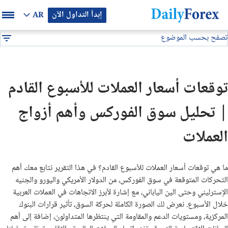
إبدأ التداول الآن
AR
تصفح بحسب الموضوع
بيان إعلاني
تحليل فني
توقعات العملات للأسبوع القادم
DF
توصيات فوركس
توقعات أسعار العملات للأسبوع القادم
التوقعات والتحليلات الشهرية
| تحليل سوق الفوركس وأهم أزواج
توصيات يومية لتداول البيتكوين (BTC/USD)
العملات
توقعات أسعار الذهب الايام القادمة
ما هي توقعات أسعار العملات للأسبوع القادم؟ في هذا التقرير نتابع معك أهم
التحركات المتوقعة في سوق الفوركس، من الدولار الأمريكي واليورو والجنيه
تحليل الذهب اليوم
الإسترليني وحتى الين الياباني، مع إشارة لأبرز الاتجاهات في العملات العربية
خلال الأسبوع. نعرض لك الصورة الكاملة لحركة السوق، تأثير قرارات البنوك
تحليل النفط اليوم
المركزية، ومستويات الدعم والمقاومة التي ينتظرها المتداولون، إضافة إلى أهم