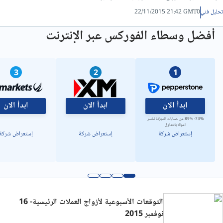
تحليل فني/سعر الدولار مقابل الدينار ليبي
تحليل فني
22/11/2015 21:42 GMT0
أفضل وسطاء الفوركس عبر الإنترنت
3
2
1
ابدأ الان
ابدأ الان
ابدأ الان
73%- 89% من حسابات التجزئة تخسر
اموالا بالتداول
إستعراض شركة
إستعراض شركة
إستعراض شركة
التوقعات الأسبوعية لأزواج العملات الرئيسية- 16
نوفمبر 2015