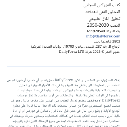
كتاب الفوركس المجاني
التحليل الفني للعملات
تحليل الغاز الطبيعي
الذهب 2030-2050
رقم الشركة: 611928540
info@dailyforex.com
2803 فيلادلفيا بايك،
الجناح B، رقم 287، كليمنت، ديلاوير 19703، الولايات المتحدة الأمريكية
حقوق النشر © 2026 شركة DailyForex LTD
إخلاء المسؤولية عن المخاطر: لن تكون DailyForex مسؤولة عن أي خسارة أو ضرر ناتج عن
الاعتماد على المعلومات الواردة في هذا الموقع بما في ذلك الأخبار السوقية والتحليل
والتوصيات التداولية وتقييمات وسطاء فوركس. البيانات الواردة في هذا الموقع ليست
بالضرورة في الوقت الفعلي ولا دقيقة ، والتحليلات هي آراء المؤلفين ولا تمثل توصيات
DailyForex أو موظفيها. ينطوي تداول العملات على الهامش على مخاطر عالية ، وهو غير
مناسب لجميع المستثمرين. نظرًا لأن خسائر المنتجات ذات الرافعة المالية قادرة على تجاوز
الودائع الأولية ووضع رأس المال في خطر. قبل اتخاذ قرار بالتداول في فوركس أو أي أداة
مالية أخرى ، يجب عليك التفكير بعناية في أهدافك الاستثمارية ومستوى خبرتك ورغبتك في
المخاطرة. نحن نعمل بجد لنقدم لك معلومات قيمة عن جميع الوسطاء الذين نقوم بتقييمهم.
لتزويدك بهذه الخدمة المجانية ، نتلقى رسوم إعلانات من الوسطاء ، بما في ذلك بعض من هؤلاء