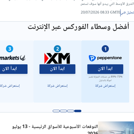
تحليل فني/سعر الدولار مقابل الدينار ليبي
الشرق الأوسط التي يبدو أنها سوف تستمر.
تحليل فني
20/07/2026 08:33 GMT0
أفضل وسطاء الفوركس عبر الإنترنت
3
2
1
ابدأ الان
ابدأ الان
ابدأ الان
73%- 89% من حسابات التجزئة تخسر
اموالا بالتداول
إستعراض شركة
إستعراض شركة
إستعراض شركة
التوقعات الأسبوعية للأسواق الرئيسية - 13 يوليو