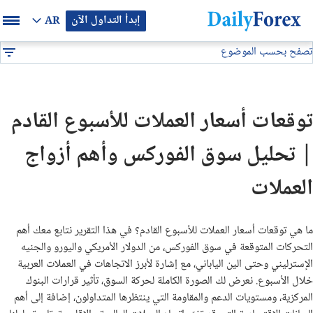
إبدأ التداول الآن
AR
تصفح بحسب الموضوع
بيان إعلاني
تحليل فني
توقعات العملات للأسبوع القادم
DF
توصيات فوركس
توقعات أسعار العملات للأسبوع القادم
التوقعات والتحليلات الشهرية
| تحليل سوق الفوركس وأهم أزواج
توصيات يومية لتداول البيتكوين (BTC/USD)
العملات
توقعات أسعار الذهب الايام القادمة
ما هي توقعات أسعار العملات للأسبوع القادم؟ في هذا التقرير نتابع معك أهم
التحركات المتوقعة في سوق الفوركس، من الدولار الأمريكي واليورو والجنيه
تحليل الذهب اليوم
الإسترليني وحتى الين الياباني، مع إشارة لأبرز الاتجاهات في العملات العربية
خلال الأسبوع. نعرض لك الصورة الكاملة لحركة السوق، تأثير قرارات البنوك
تحليل النفط اليوم
المركزية، ومستويات الدعم والمقاومة التي ينتظرها المتداولون، إضافة إلى أهم