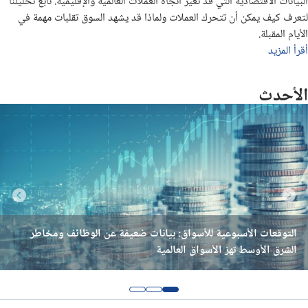
البيانات الاقتصادية التي قد تغيّر اتجاه العملات العالمية والإقليمية. تابع تحليلنا
لتعرف كيف يمكن أن تتحرك العملات ولماذا قد يشهد السوق تقلبات مهمة في
تحليل الفضة اليوم
الأيام المقبلة.
أقرأ المزيد
تحليل البيتكوين اليوم
الأحدث
اخبار وتحليل الغاز الطبيعي
توصيات يومية لزوج اليورو/دولار
توقعات اليورو/دولار للشهر القادم
توقعات العملات للأسبوع القادم
التوقعات الأسبوعية للأسواق: بيانات ضعيفة عن الوظائف ومخاطر
التوقعات الأسبوعية للأسواق الرئيسية - 20 يوليو 2026
توقعات الأسعار الأسبوعية للأسواق الرئيسية ليوم 3 أغسطس 2026
الشرق الأوسط تهز الأسواق العالمية
تحليل فني/الدولار مقابل الدرهم اماراتي
تحليل فني/سعر اليورو مقابل الجنيه المصرى