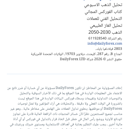
تحليل الذهب الاسبوعي
كتاب الفوركس المجاني
التحليل الفني للعملات
تحليل الغاز الطبيعي
الذهب 2030-2050
رقم الشركة: 611928540
info@dailyforex.com
2803 فيلادلفيا بايك،
الجناح B، رقم 287، كليمنت، ديلاوير 19703، الولايات المتحدة الأمريكية
حقوق النشر © 2026 شركة DailyForex LTD
إخلاء المسؤولية عن المخاطر: لن تكون DailyForex مسؤولة عن أي خسارة أو ضرر ناتج عن
الاعتماد على المعلومات الواردة في هذا الموقع بما في ذلك الأخبار السوقية والتحليل
والتوصيات التداولية وتقييمات وسطاء فوركس. البيانات الواردة في هذا الموقع ليست
بالضرورة في الوقت الفعلي ولا دقيقة ، والتحليلات هي آراء المؤلفين ولا تمثل توصيات
DailyForex أو موظفيها. ينطوي تداول العملات على الهامش على مخاطر عالية ، وهو غير
مناسب لجميع المستثمرين. نظرًا لأن خسائر المنتجات ذات الرافعة المالية قادرة على تجاوز
الودائع الأولية ووضع رأس المال في خطر. قبل اتخاذ قرار بالتداول في فوركس أو أي أداة
مالية أخرى ، يجب عليك التفكير بعناية في أهدافك الاستثمارية ومستوى خبرتك ورغبتك في