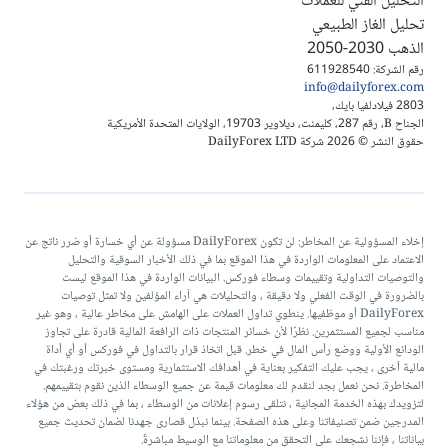
التحليل الفني للعملات
تحليل الغاز الطبيعي
الذهب 2030-2050
رقم الشركة: 611928540
info@dailyforex.com
2803 فيلادلفيا بايك،
الجناح B، رقم 287، كليمنت، ديلاوير 19703، الولايات المتحدة الأمريكية
حقوق النشر © 2026 شركة DailyForex LTD
إخلاء المسؤولية عن المخاطر: لن تكون DailyForex مسؤولة عن أي خسارة أو ضرر ناتج عن
الاعتماد على المعلومات الواردة في هذا الموقع بما في ذلك الأخبار السوقية والتحليل
والتوصيات التداولية وتقييمات وسطاء فوركس. البيانات الواردة في هذا الموقع ليست
بالضرورة في الوقت الفعلي ولا دقيقة ، والتحليلات هي آراء المؤلفين ولا تمثل توصيات
DailyForex أو موظفيها. ينطوي تداول العملات على الهامش على مخاطر عالية ، وهو غير
مناسب لجميع المستثمرين. نظرًا لأن خسائر المنتجات ذات الرافعة المالية قادرة على تجاوز
الودائع الأولية ووضع رأس المال في خطر. قبل اتخاذ قرار بالتداول في فوركس أو أي أداة
مالية أخرى ، يجب عليك التفكير بعناية في أهدافك الاستثمارية ومستوى خبرتك ورغبتك في
المخاطرة. نحن نعمل بجد لنقدم لك معلومات قيمة عن جميع الوسطاء الذين نقوم بتقييمهم.
لتزويدك بهذه الخدمة المجانية ، نتلقى رسوم إعلانات من الوسطاء ، بما في ذلك بعض من هؤلاء
المدرجين ضمن تصنيفاتنا وعلى هذه الصفحة. بينما نبذل قصارى جهدنا لضمان تحديث جميع
بياناتنا ، فإننا نشجعك على التحقق من معلوماتنا مع الوسيط مباشرةً.