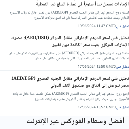
الإمارات تسجل نمواً سنوياً في تجارة السلع غير النفطية
تحليل فني/سعر الدينار الاردني مقابل الجنيه المصرى
استقر زوج الدرهم الإماراتي مقابل الجنيه المصري (AED/EGP) دون تغيير خلال تداولات الأسبوع
الجاري وسط عطلات عيد الأضحى المبارك. بينما كان قد اغلق تحركات الأسبوع
تحليل فني
19/06/2024 11:47 GMT0
تحليل فني/الدولار مقابل الليرة التركية
تحليل فني لسعر الدرهم الإماراتي مقابل الدولار (AED/USD): مصرف
الإمارات المركزي يثبت سعر الفائدة دون تغيير
تحليل فني/الدولار مقابل الريال القطري
حافظ زوج الدولار مقابل الدرهم اماراتي (AED/USD) على استقراره دون تغييرات تذكر على مدار
تداولات الشهر الجاري، عند نفس المستويات التي يتحرك في نطاقها على مدار
تحليل فني/الدينار العراقي مقابل الدولار
تحليل فني
17/06/2024 12:50 GMT0
تحليل فني لسعر الدرهم الإماراتي مقابل الجنيه المصري (AED/EGP):
تحليل فني/الدرهم الاماراتي مقابل الجنيه المصري
مصر تتوصل إلى اتفاق مع صندوق النقد الدولي
ارتفع زوج الدرهم الإماراتي مقابل الجنيه المصري (AED/EGP) بشكل طفيف جدا خلال تداولات
تحليل فني/سعر الدولار مقابل الريال عماني
الأسبوع الجاري. حيث ارتفع الدرهم بمقدار 5 قروش مقارنة بتداولات الأسبوع
تحليل فني
12/06/2024 13:52 GMT0
تحليل فني/سعر الدولار مقابل الشيكل
أفضل وسطاء الفوركس عبر الإنترنت