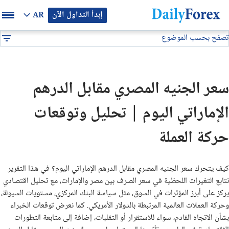
إبدأ التداول الآن
AR
تصفح بحسب الموضوع
بيان إعلاني
تحليل فني
تحليل فني/الدرهم الاماراتي مقابل الجنيه المصري
DF
توصيات فوركس
سعر الجنيه المصري مقابل الدرهم
التوقعات والتحليلات الشهرية
الإماراتي اليوم | تحليل وتوقعات
توصيات يومية لتداول البيتكوين (BTC/USD)
حركة العملة
توقعات أسعار الذهب الايام القادمة
كيف يتحرك سعر الجنيه المصري مقابل الدرهم الإماراتي اليوم؟ في هذا التقرير
نتابع التغيرات اللحظية في سعر الصرف بين مصر والإمارات، مع تحليل اقتصادي
تحليل الذهب اليوم
يركز على أبرز المؤثرات في السوق، مثل سياسة البنك المركزي، مستويات السيولة،
وحركة العملات العالمية المرتبطة بالدولار الأمريكي. كما نعرض توقعات الخبراء
تحليل النفط اليوم
بشأن الاتجاه القادم، سواء للاستقرار أو التقلبات، إضافة إلى متابعة التطورات