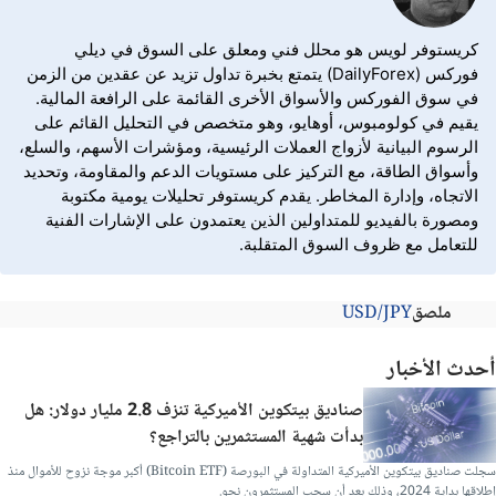
كريستوفر لويس هو محلل فني ومعلق على السوق في ديلي
فوركس (DailyForex) يتمتع بخبرة تداول تزيد عن عقدين من الزمن
في سوق الفوركس والأسواق الأخرى القائمة على الرافعة المالية.
يقيم في كولومبوس، أوهايو، وهو متخصص في التحليل القائم على
الرسوم البيانية لأزواج العملات الرئيسية، ومؤشرات الأسهم، والسلع،
وأسواق الطاقة، مع التركيز على مستويات الدعم والمقاومة، وتحديد
الاتجاه، وإدارة المخاطر. يقدم كريستوفر تحليلات يومية مكتوبة
ومصورة بالفيديو للمتداولين الذين يعتمدون على الإشارات الفنية
للتعامل مع ظروف السوق المتقلبة.
ملصق
USD/JPY
أحدث الأخبار
صناديق بيتكوين الأميركية تنزف 2.8 مليار دولار: هل
بدأت شهية المستثمرين بالتراجع؟
سجلت صناديق بيتكوين الأميركية المتداولة في البورصة (Bitcoin ETF) أكبر موجة نزوح للأموال منذ
إطلاقها بداية 2024، وذلك بعد أن سحب المستثمرون نحو.