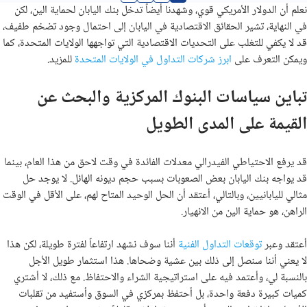
نعلم أن الدولار الأمريكي قوي، وشهدنا أيضاً تدخل بنك اليابان لحماية الين، لكن
في النهاية، تشير الحقائق الاقتصادية في اليابان إلى احتمال وجود تضخم طفيف،
قد لا يكفي للتغلب على التحديات الاقتصادية التي تواجهها الولايات المتحدة، كما
ويمكن التعرف على
ابرز شركات التداول في الولايات المتحدة
للمزيد.
تباين سياسات البنوك المركزية والبحث عن
القيمة على المدى الطويل
قد يرفع الاحتياطي الفيدرالي معدلات الفائدة في وقت لاحق من هذا العام، بينما
قد يواجه بنك اليابان بعض الصعوبات بسبب حجم ديونه الهائل. لا يوجد حل
مثالي لليابانيين، وبالتالي، أعتقد أن الحل الوحيد المتاح لهم، على الأقل في الوقت
الراهن، هو حماية الين من الانهيار.
أعتقد وعبر
توقعات التداول الفنية
أننا سوف نشهد ارتفاعاً لفترة طويلة، لكن هذا
لا يعني أننا سنصل إلى ذلك بين عشية وضحاها. هذا استثمار طويل الأجل
بالنسبة لي، وأعتمد فيه على استراتيجية الشراء والاحتفاظ. مع ذلك، لا أشتري
كميات كبيرة دفعة واحدة، بل أحتفظ بمركزي في السوق وأستفيد من تقلبات