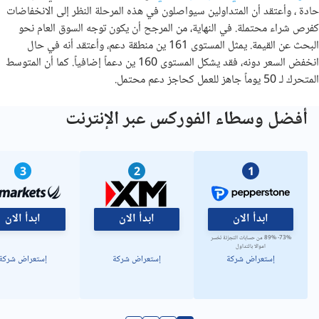
حادة ، وأعتقد أن المتداولين سيواصلون في هذه المرحلة النظر إلى الانخفاضات
كفرص شراء محتملة. في النهاية، من المرجح أن يكون توجه السوق العام نحو
البحث عن القيمة. يمثل المستوى 161 ين منطقة دعم، وأعتقد أنه في حال
انخفض السعر دونه، فقد يشكل المستوى 160 ين دعماً إضافياً. كما أن المتوسط
المتحرك لـ 50 يوماً جاهز للعمل كحاجز دعم محتمل.
أفضل وسطاء الفوركس عبر الإنترنت
3
2
1
ابدأ الان
ابدأ الان
ابدأ الان
73%- 89% من حسابات التجزئة تخسر
اموالا بالتداول
إستعراض شركة
إستعراض شركة
إستعراض شركة