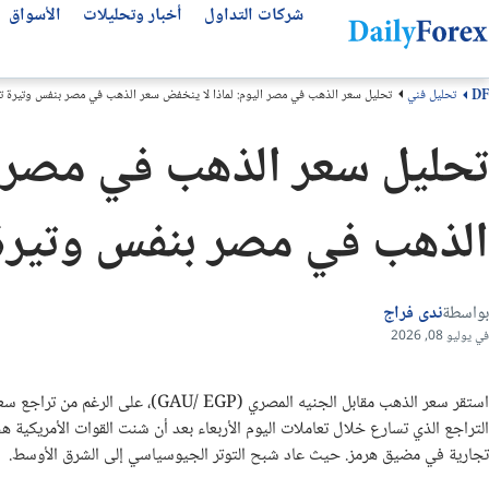
شركات التداول
أخبار وتحليلات
الأسواق
تحليل فني
تحليل سعر الذهب في مصر اليوم: لماذا لا ينخفض سعر الذهب في مصر بنفس وتيرة ت
DF
التحليلات الفنية
عن ديلي فوركس
تحليل الأسهم العالمية
أفضل شركات التداول
مقالات مهمة للمتداول العربي
تحليل سعر الذهب في مصر ا
من نحن
التحليل الفني
سوق الأسهم اليوم
انواع شركات التداول
أفضل قنوات التلجرام
سهم لوسيد LCID
كيف نكسب المال
كتب تداول مجانية
أفضل شركات الفوركس
توقعات الفوركس الأسبوعية
الذهب في مصر بنفس وتيرة 
لماذا تثق بنا؟
توقعات الذهب
منصات التداول
سهم مصرف الراجحي
منهجيتنا
سهم انفيديا NVDA
عملات الفوركس
مقارنة شركات التداول
سهم تسلا TSLA
سياسة التحرير
بونص الفوركس
بواسطة
ندى فراج
اتصل بنا
سهم ارامكو
شركات تداول الذهب
في يوليو 08, 2026
الأسئلة الشائعة
حسابات التداول الإسلامية
استقر سعر الذهب مقابل الجنيه المصر
الشروط والأحكام
التراجع الذي تسارع خلال تعاملات اليوم الأربعاء بعد أن شنت القوات الأمريكي
تجارية في مضيق هرمز. حيث عاد شبح التوتر الجيوسياسي إلى الشرق الأوسط.