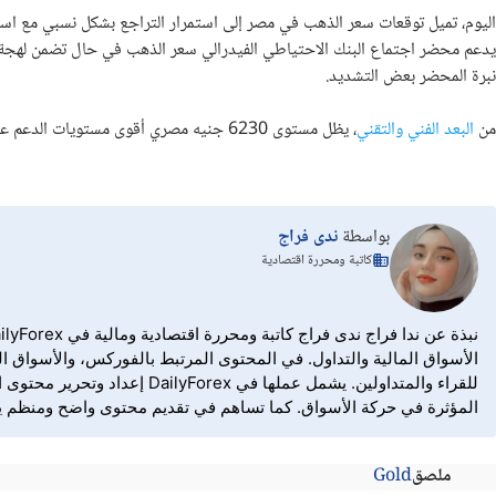
اليوم، تميل توقعات سعر الذهب في مصر إلى استمرار التراجع بشكل نسبي مع است
يدعم محضر اجتماع البنك الاحتياطي الفيدرالي سعر الذهب في حال تضمن لهجة 
نبرة المحضر بعض التشديد.
من
البعد الفني والتقني
، يظل مستوى 6230 جنيه مصري أقوى مستويات الدعم على المدى القصير وبكسرها يفتح المجال للذهب لتسجيل المزيد من التراجعات.
بواسطة
ندى فراج
كاتبة ومحررة اقتصادية
الأسواق المالية والتداول. في المحتوى المرتبط بالفوركس، والأسواق الم
للقراء والمتداولين. يشمل ع
المؤثرة في حركة الأسواق. كما تساهم في تقديم محتوى واضح ومنظم يساع
ملصق
Gold