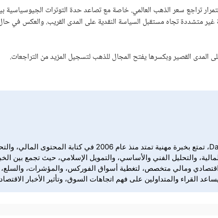
مرار تراجع سعر الذهب العالمي. خاصة مع تصاعد حدة التوترات الجيوسياسية بين
غير متشددة تجاه مستقبل السياسة النقدية على المدى القريب. والعكس في حا
نبذة عن ندا فراج ندى فراج كاتبة ومحررة اقتصادية ومالية في yForex
الية، والتحليل الفني والأساسي، والتمويل الإسلامي، حيث تجمع بين الخبر
ملها في DailyForex إعداد وتحرير محتوى اقتصادي ومالي متخصص، لتغطية أسواق الفوركس، والم
د القراء والمتداولين على فهم اتجاهات السوق، وتأثير الأخبار الاقتصادي