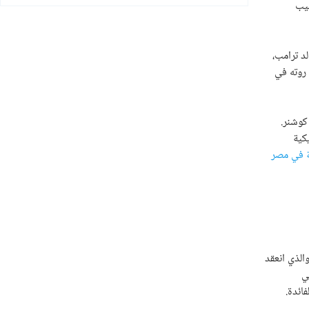
 كان نصيب
د ترامب،
 روته في
كوشنر.
كية
ة في مصر
الذي انعقد
ي
ائدة.