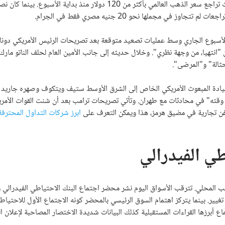
لكن بوتيرة تراجعات أقل حدة. حيث تراجع سعر الذهب العالمي بأكثر من 120 دولار منذ بداية الأسبوع. بينما
لأسبوع الجاري وسط عمليات تصعيد متوقعة بعد تصريحات الرئيس الأمريكي دونال
ن "انتهيا، من وجهة نظري". وخلال حديثه إلى جانب الأمين العام لحلف الناتو مارك
الحثالة" و"المرضى".
 بقيادة المبعوث الأمريكي الخاص إلى الشرق الأوسط ستيف ويتكوف وصهره جاريد 
عة وقته" في محادثات مع طهران. وتأتي تصريحات ترامب بعد أن شنت القوات الأمري
فن تجارية في مضيق هرمز، هذا ويمكن التعرف على
ابرز شركات التداول المحترف
ي الفيدرالي
ب المحلي. تترقب الأسواق اليوم نشر محضر اجتماع البنك الاحتياطي الفيدرالي و
ير. بينما يتركز اهتمام السوق الرئيسي بالمحضر كونه الاجتماع الأول للاحتياط
برزها القراءات المستقبلية كذلك البيانات شديدة الاختصار المصاحبة لإعلان الف