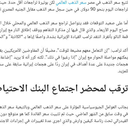
تتبع سعر الذهب في مصر
سعر الذهب العالمي
تراجعات اليوم بنحو 90 دولار. في حين سجل سعر الذهب مقابل الجنيه المصري تراجعات لم تتجاوز في مجملها نحو 20 جنيه مصري فقط في الجرام.
أما على صعيد التوقعات فقد يتواصل تراجع سعر الذهب العالمي والمحلي خلال ا
صباح اليوم الأربعاء. والذي قال فيها إن مذكرة التفاهم ووقف إطلاق النار مع إيرا
قمة الناتو بأنقرة. انتقد ترامب القيادة الإيرانية بشدة، واصفًا إياها بـ “الكاذبة" و"
أكد ترامب: "إن التعامل معهم مضيعة للوقت"، مضيفًا أن المفاوضين الأمريكيين،
يمكنهم مواصلة الحوار مع إيران "إذا رغبوا في ذلك". لكنه كرر أنه لا يريد "إضا
هجمات جديدة على عدة أهداف في إيران ردًا على هجمات إيرانية سابقة على س
للمزيد.
ترقب لمحضر اجتماع البنك الاحتياط
بجانب العوامل الجيوسياسية المؤثرة على سعر الذهب العالمي وبالتبعية سعر الذه
في وقت سابق من الشهر الماضي. حيث تم تثبيت سعر الفائدة كما هو متوقع دون تغي
الفيدرالي تحت رئاسة كيفين وارش والذي اجرى عدة تغييرات في إجراءات الاجتماع أ