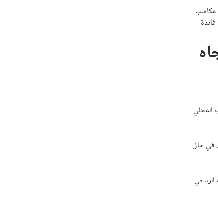
مستويات 101.06 نقطة. بينما قد تتوسع مكاسب
فائدة
اه
لذهب المحلي
ل أقل من مستويات المقاومة التي تتركز عند 6661 جنيه مصري. في حال
 الرسمي