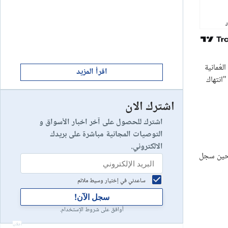
ابدأ الان
8
يخسر 89٪ من مستثمري التجزئة أموالهم.
إستعراض شركة
ابدأ الان
9
عُمانية
إستعراض شركة
اقرأ المزيد
انتهاك
اشترك الان
رأس مالك في خطر
10
إستعراض شركة
اشترك للحصول على آخر اخبار الأسواق و
التوصيات المجانية مباشرة على بريدك
الالكتروني.
لال تعاملات يوم أمس. في حين سجل
ساعدني في إختيار وسيط ملائم
سجل الآن!
أوافق على شروط الإستخدام.
أعلان