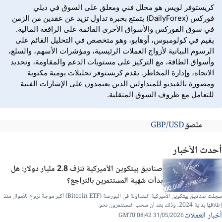
كريستوفر لويس هو محلل فني ومعلق على السوق في ديلي
فوركس (DailyForex) يتمتع بخبرة تداول تزيد عن عقدين من الزمن
في سوق الفوركس والأسواق الأخرى القائمة على الرافعة المالية.
يقيم في كولومبوس، أوهايو، وهو متخصص في التحليل القائم على
الرسوم البيانية لأزواج العملات الرئيسية، ومؤشرات الأسهم، والسلع،
وأسواق الطاقة، مع التركيز على مستويات الدعم والمقاومة، وتحديد
الاتجاه، وإدارة المخاطر. يقدم كريستوفر تحليلات يومية مكتوبة
ومصورة بالفيديو للمتداولين الذين يعتمدون على الإشارات الفنية
للتعامل مع ظروف السوق المتقلبة.
ملصق
GBP/USD
أحدث الأخبار
صناديق بيتكوين الأميركية تنزف 2.8 مليار دولار: هل
بدأت شهية المستثمرين بالتراجع؟
سجلت صناديق بيتكوين الأميركية المتداولة في البورصة (Bitcoin ETF) أكبر موجة نزوح للأموال منذ
إطلاقها بداية 2024، وذلك بعد أن سحب المستثمرون نحو.
أخبار العملات
31/05/2026 08:42 GMT0