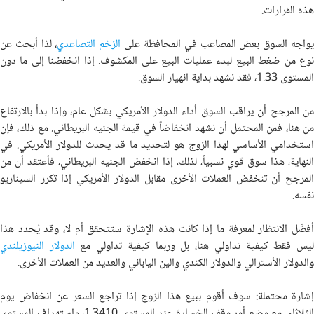
هذه القرارات.
واجه السوق بعض المصاعب في المحافظة على
الزخم التصاعدي
، لذا أبحث عن
نوع من ضغط البيع لبدء عمليات البيع على المكشوف. إذا انخفضنا إلى ما دون
المستوى 1.33، فقد نشهد بداية انهيار السوق.
من المرجح أن يراقب السوق أداء الدولار الأمريكي بشكل عام، وإذا بدأ بالارتفاع
من هنا، فمن المحتمل أن نشهد انخفاضاً في قيمة الجنيه البريطاني. مع ذلك، فإن
استخدامي الأساسي لهذا الزوج هو لتحديد ما قد يحدث للدولار الأمريكي. في
النهاية، هذا سوق قوي نسبياً، لذلك، إذا انخفض الجنيه البريطاني، فأعتقد أن من
المرجح أن تنخفض العملات الأخرى مقابل الدولار الأمريكي إذا تكرر السيناريو
نفسه.
أفضّل الانتظار لمعرفة ما إذا كانت هذه الإشارة ستتحقق أم لا، وقد يُحدد هذا
يس فقط كيفية تداولي هنا، بل وربما كيفية تداولي مع
الدولار النيوزيلندي
والدولار الأسترالي والدولار الكندي والين الياباني والعديد من العملات الأخرى.
إشارة محتملة: سوف أقوم ببيع هذا الزوج إذا تراجع السعر عن انخفاض يوم
الثلاثاء، مع وضع أمر وقف الخسارة عند المستوى 1.3410، واستهداف المستوى