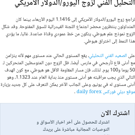
التحليل الفني لزوج اليورو/الدولار الأمريكي
تراجع زوج اليورو/الدولار الأمريكي إلى 1.1416 اليوم الأربعاء، بينما كان
المتداولون ينتظرون محضر اجتماع اللجنة الفيدرالية للسوق المفتوحة. وقد شكّل
الزوج نموذج علم هبوطي، يتكون من خط عمودي وقناة صاعدة. غالبا، ما يؤدي
هذا النمط إلى اختراق هبوطي.
على
الصعيد الفني التحليلي
، يقع المستوى الحالي عند مستوى مهم لأنه يتزامن
مع أدنى قاع تأرجحي في مارس. أيضا، ظل الزوج دون المتوسطين المتحركين لـ
50 يوما و100 يوم. لذلك، فإن مسار المقاومة الأقل هو هبوطي، مع كون الهدف
التالي الذي يجب مراقبته هو أدنى مستوى منذ بداية العام عند 1.1323، وهو
أدنى مستوى له في يونيو، وعلى الجانب الآخر يمكن التعرف على كل جديد بزيارة
موقع ديلي فوركس daily forex
.
اشترك الان
اشترك للحصول على آخر اخبار الأسواق و
التوصيات المجانية مباشرة على بريدك