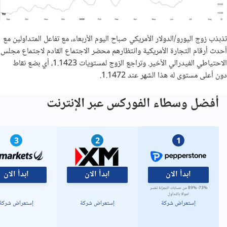
تذبذب زوج اليورو/الدولار الأمريكي صباح اليوم الأربعاء، مع تفاعل المتداولين مع
أحدث أرقام التجارة الأمريكية وانتظارهم محضر الاجتماع القادم لاجتماع مجلس
الاحتياطي الفيدرالي الأخير. وتراجع الزوج لمستويات 1.1423، أي بضع نقاط
دون أعلى مستوى له هذا الشهر عند 1.1472.
أفضل وسطاء الفوركس عبر الإنترنت
3
2
1
ابدأ الان
ابدأ الان
ابدأ الان
73%- 89% من حسابات التجزئة تخسر
اموالا بالتداول
إستعراض شركة
إستعراض شركة
إستعراض شركة