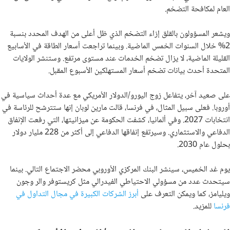
العام لمكافحة التضخم.
ويشعر المسؤولون بالقلق إزاء التضخم الذي ظل أعلى من الهدف المحدد بنسبة
2% خلال السنوات الخمس الماضية. وبينما تراجعت أسعار الطاقة في الأسابيع
القليلة الماضية، لا يزال تضخم الخدمات عند مستوى مرتفع. وستنشر الولايات
المتحدة أحدث بيانات تضخم أسعار المستهلكين الأسبوع المقبل.
على صعيد آخر، يتفاعل زوج اليورو/الدولار الأمريكي مع عدة أحداث سياسية في
أوروبا. فعلى سبيل المثال، في فرنسا، قالت مارين لوبان إنها ستترشح للرئاسة في
انتخابات 2027. وفي ألمانيا، كشفت الحكومة عن ميزانيتها، التي رفعت الإنفاق
الدفاعي والاستثماري. وسيرتفع إنفاقها الدفاعي إلى أكثر من 228 مليار دولار
بحلول عام 2030.
يوم غد الخميس، سينشر البنك المركزي الأوروبي محضر الاجتماع التالي. بينما
سيتحدث عدد من مسؤولي الاحتياطي الفيدرالي مثل كريستوفر والر وجون
ويليامز، كما ويمكن التعرف على
أبرز الشركات الكبيرة في مجال التداول في
فرنسا
للمزيد.