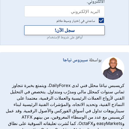
الالكتروني.
ساعدني في إختيار وسيط ملائم
سجل الآن!
أوافق على شروط الإستخدام.
بواسطة
سيبروس نياجا
كريسبس نياغا محلل فني لدى DailyForex، ويتمتع بخبرة تتجاوز
ثماني سنوات كمحلل مالي ومدرّب ومتداول. يتخصص في التحليل
الفني لأزواج العملات الرئيسية والعملات الرقمية، معتمدا على
النماذج الفنية، وتحديد الاتجاه، والمؤشرات الفنية الرئيسية لبناء
سيناريوهات تداول في أسواق الفوركس والأصول الرقمية. وقد عمل
كريسبس مع عدد من الوسطاء المعروفين، من بينهم ATFX
وeasyMarkets وOctaFX، كما نُشرت تعليقاته السوقية على نطاق