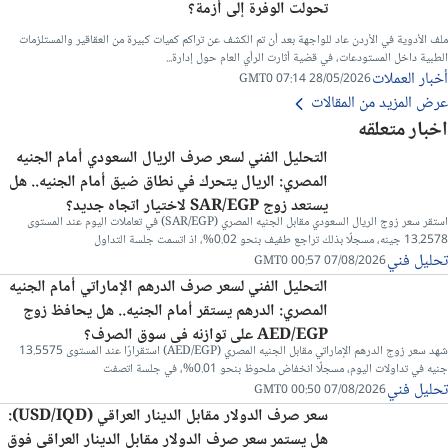
تحولت الوفرة إلى أزمة؟
ملف الأدوية في الأردن عاد للواجهة بعد أن تم الكشف عن تراكم كميات كبيرة من العقاقير والمستلزمات
الطبية داخل المستودعات، في قضية أثارت الرأي العام حول إدارة...
أخبار العملات
28/05/2026 07:14 GMT0
عرض المزيد من المقالات
اخبار متعلقه
التحليل الفني لسعر صرف الريال السعودي أمام الجنيه
المصري: الريال يتحرك في نطاق ضيق أمام الجنيه.. هل
يستعد زوج SAR/EGP لاختيار اتجاه جديد؟
استقر سعر زوج الريال السعودي مقابل الجنيه المصري (SAR/EGP) في تعاملات اليوم عند المستوى
13.2578 جينه، مسجلًا بذلك تراجع طفيف بنحو 0.02%، اذ اتسمت جلسة التداول
تحليل فني
07/08/2026 00:57 GMT0
التحليل الفني لسعر صرف الدرهم الإماراتي أمام الجنيه
المصري: الدرهم يستقر أمام الجنيه.. هل يحافظ زوج
AED/EGP على توازنه في سوق الصرف؟
شهد سعر زوج الدرهم الإماراتي مقابل الجنيه المصري (AED/EGP) استقرارًا عند المستوى 13.5575
جنيه في تداولات اليوم، مسجلًا انخفاض ملحوظ بنحو 0.01%، في جلسة اتصفت
تحليل فني
07/08/2026 00:50 GMT0
سعر صرف الدولار مقابل الدينار العراقي (USD/IQD):
هل يستمر سعر صرف الدولار مقابل الدينار العراقي فوق