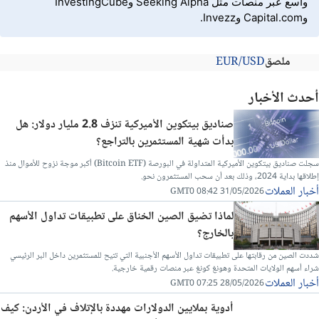
واسع عبر منصات مثل Seeking Alpha وInvestingCube
وCapital.com وInvezz.
ملصق
EUR/USD
أحدث الأخبار
صناديق بيتكوين الأميركية تنزف 2.8 مليار دولار: هل
بدأت شهية المستثمرين بالتراجع؟
سجلت صناديق بيتكوين الأميركية المتداولة في البورصة (Bitcoin ETF) أكبر موجة نزوح للأموال منذ
إطلاقها بداية 2024، وذلك بعد أن سحب المستثمرون نحو.
أخبار العملات
31/05/2026 08:42 GMT0
لماذا تضيق الصين الخناق على تطبيقات تداول الأسهم
بالخارج؟
شددت الصين من رقابتها على تطبيقات تداول الأسهم الأجنبية التي تتيح للمستثمرين داخل البر الرئيسي
شراء أسهم الولايات المتحدة وهونغ كونغ عبر منصات رقمية خارجية.
أخبار العملات
28/05/2026 07:25 GMT0
أدوية بملايين الدولارات مهددة بالإتلاف في الأردن: كيف