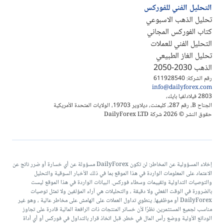
التحليل الفني للفوركس
تحليل الذهب الاسبوعي
كتاب الفوركس المجاني
التحليل الفني للعملات
تحليل الغاز الطبيعي
الذهب 2030-2050
رقم الشركة: 611928540
info@dailyforex.com
2803 فيلادلفيا بايك،
الجناح B، رقم 287، كليمنت، ديلاوير 19703، الولايات المتحدة الأمريكية
حقوق النشر © 2026 شركة DailyForex LTD
إخلاء المسؤولية عن المخاطر: لن تكون DailyForex مسؤولة عن أي خسارة أو ضرر ناتج عن
الاعتماد على المعلومات الواردة في هذا الموقع بما في ذلك الأخبار السوقية والتحليل
والتوصيات التداولية وتقييمات وسطاء فوركس. البيانات الواردة في هذا الموقع ليست
بالضرورة في الوقت الفعلي ولا دقيقة ، والتحليلات هي آراء المؤلفين ولا تمثل توصيات
DailyForex أو موظفيها. ينطوي تداول العملات على الهامش على مخاطر عالية ، وهو غير
مناسب لجميع المستثمرين. نظرًا لأن خسائر المنتجات ذات الرافعة المالية قادرة على تجاوز
الودائع الأولية ووضع رأس المال في خطر. قبل اتخاذ قرار بالتداول في فوركس أو أي أداة