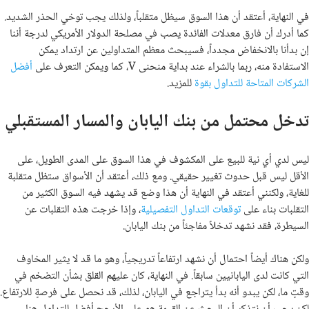
في النهاية، أعتقد أن هذا السوق سيظل متقلباً، ولذلك يجب توخي الحذر الشديد.
كما أدرك أن فارق معدلات الفائدة يصب في مصلحة الدولار الأمريكي لدرجة أننا
إن بدأنا بالانخفاض مجدداً، فسيبحث معظم المتداولين عن ارتداد يمكن
الاستفادة منه، ربما بالشراء عند بداية منحنى V، كما ويمكن التعرف على
أفضل
الشركات المتاحة للتداول بقوة
للمزيد.
تدخل محتمل من بنك اليابان والمسار المستقبلي
ليس لدي أي نية للبيع على المكشوف في هذا السوق على المدى الطويل، على
الأقل ليس قبل حدوث تغيير حقيقي. ومع ذلك، أعتقد أن الأسواق ستظل متقلبة
للغاية، ولكنني أعتقد في النهاية أن هذا وضع قد يشهد فيه السوق الكثير من
التقلبات بناء على
توقعات التداول التفصيلية
، وإذا خرجت هذه التقلبات عن
السيطرة، فقد نشهد تدخلاً مفاجئاً من بنك اليابان.
ولكن هناك أيضاً احتمال أن نشهد ارتفاعاً تدريجياً، وهو ما قد لا يثير المخاوف
التي كانت لدى اليابانيين سابقاً. في النهاية، كان عليهم القلق بشأن التضخم في
وقتٍ ما، لكن يبدو أنه بدأ يتراجع في اليابان، لذلك، قد نحصل على فرصةٍ للارتفاع.