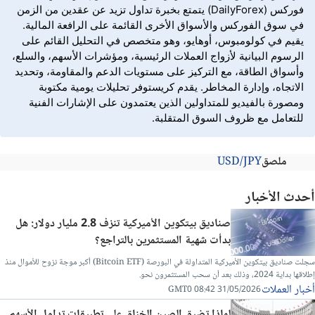
فوركس (DailyForex) يتمتع بخبرة تداول تزيد عن عقدين من الزمن
في سوق الفوركس والأسواق الأخرى القائمة على الرافعة المالية.
يقيم في كولومبوس، أوهايو، وهو متخصص في التحليل القائم على
الرسوم البيانية لأزواج العملات الرئيسية، ومؤشرات الأسهم، والسلع،
وأسواق الطاقة، مع التركيز على مستويات الدعم والمقاومة، وتحديد
الاتجاه، وإدارة المخاطر. يقدم كريستوفر تحليلات يومية مكتوبة
ومصورة بالفيديو للمتداولين الذين يعتمدون على الإشارات الفنية
للتعامل مع ظروف السوق المتقلبة.
ملصق
USD/JPY
أحدث الأخبار
صناديق بيتكوين الأميركية تنزف 2.8 مليار دولار: هل
بدأت شهية المستثمرين بالتراجع؟
سجلت صناديق بيتكوين الأميركية المتداولة في البورصة (Bitcoin ETF) أكبر موجة نزوح للأموال منذ
إطلاقها بداية 2024، وذلك بعد أن سحب المستثمرون نحو.
أخبار العملات
31/05/2026 08:42 GMT0
لماذا تضيق الصين الخناق على تطبيقات تداول الأسهم