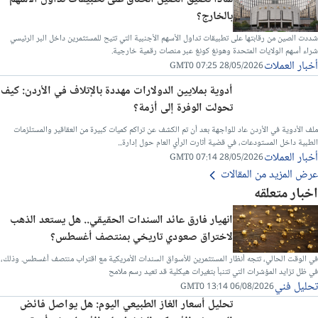
بالخارج؟
شددت الصين من رقابتها على تطبيقات تداول الأسهم الأجنبية التي تتيح للمستثمرين داخل البر الرئيسي
شراء أسهم الولايات المتحدة وهونغ كونغ عبر منصات رقمية خارجية.
أخبار العملات
28/05/2026 07:25 GMT0
أدوية بملايين الدولارات مهددة بالإتلاف في الأردن: كيف
تحولت الوفرة إلى أزمة؟
ملف الأدوية في الأردن عاد للواجهة بعد أن تم الكشف عن تراكم كميات كبيرة من العقاقير والمستلزمات
الطبية داخل المستودعات، في قضية أثارت الرأي العام حول إدارة...
أخبار العملات
28/05/2026 07:14 GMT0
عرض المزيد من المقالات
اخبار متعلقه
انهيار فارق عائد السندات الحقيقي.. هل يستعد الذهب
لاختراق صعودي تاريخي بمنتصف أغسطس؟
في الوقت الحالي، تتجه أنظار المستثمرين للأسواق السندات الأمريكية مع اقتراب منتصف أغسطس. وذلك،
في ظل تزايد المؤشرات التي تتنبأ بتغيرات هيكلية قد تعيد رسم ملامح
تحليل فني
06/08/2026 13:14 GMT0
تحليل أسعار الغاز الطبيعي اليوم: هل يواصل فائض