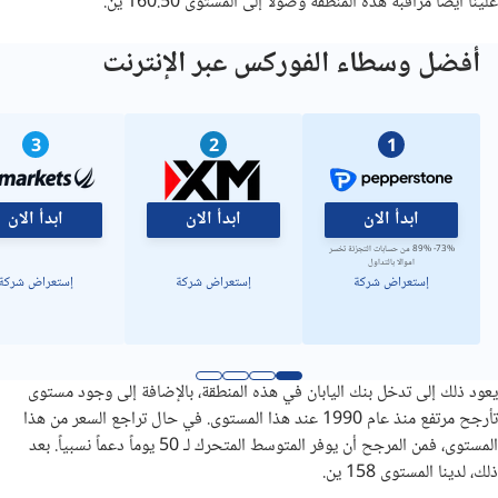
علينا أيضاً مراقبة هذه المنطقة وصولاً إلى المستوى 160.50 ين.
أفضل وسطاء الفوركس عبر الإنترنت
3
2
1
ابدأ الان
ابدأ الان
ابدأ الان
73%- 89% من حسابات التجزئة تخسر
اموالا بالتداول
إستعراض شركة
إستعراض شركة
إستعراض شركة
يعود ذلك إلى تدخل بنك اليابان في هذه المنطقة، بالإضافة إلى وجود مستوى
تأرجح مرتفع منذ عام 1990 عند هذا المستوى. في حال تراجع السعر من هذا
المستوى، فمن المرجح أن يوفر المتوسط المتحرك لـ 50 يوماً دعماً نسبياً. بعد
ذلك، لدينا المستوى 158 ين.