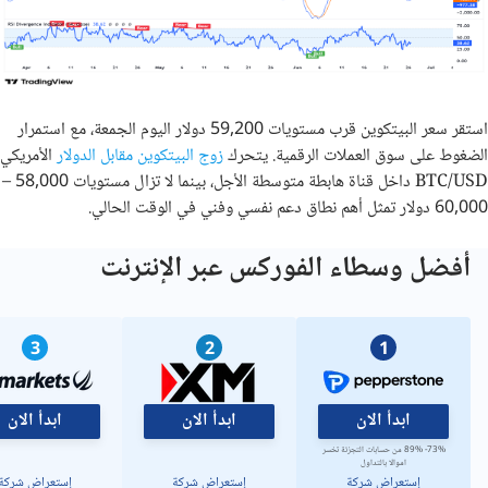
استقر سعر البيتكوين قرب مستويات 59,200 دولار اليوم الجمعة، مع استمرار
الضغوط على سوق العملات الرقمية. يتحرك
زوج البيتكوين مقابل الدولار
الأمريكي
BTC/USD داخل قناة هابطة متوسطة الأجل، بينما لا تزال مستويات 58,000 –
60,000 دولار تمثل أهم نطاق دعم نفسي وفني في الوقت الحالي.
أفضل وسطاء الفوركس عبر الإنترنت
3
2
1
ابدأ الان
ابدأ الان
ابدأ الان
73%- 89% من حسابات التجزئة تخسر
اموالا بالتداول
إستعراض شركة
إستعراض شركة
إستعراض شركة