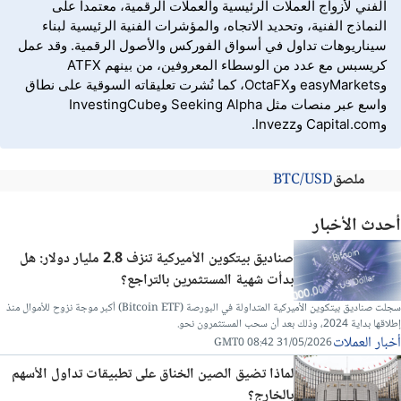
الفني لأزواج العملات الرئيسية والعملات الرقمية، معتمدا على
النماذج الفنية، وتحديد الاتجاه، والمؤشرات الفنية الرئيسية لبناء
سيناريوهات تداول في أسواق الفوركس والأصول الرقمية. وقد عمل
كريسبس مع عدد من الوسطاء المعروفين، من بينهم ATFX
وeasyMarkets وOctaFX، كما نُشرت تعليقاته السوقية على نطاق
واسع عبر منصات مثل Seeking Alpha وInvestingCube
وCapital.com وInvezz.
ملصق
BTC/USD
أحدث الأخبار
صناديق بيتكوين الأميركية تنزف 2.8 مليار دولار: هل
بدأت شهية المستثمرين بالتراجع؟
سجلت صناديق بيتكوين الأميركية المتداولة في البورصة (Bitcoin ETF) أكبر موجة نزوح للأموال منذ
إطلاقها بداية 2024، وذلك بعد أن سحب المستثمرون نحو.
أخبار العملات
31/05/2026 08:42 GMT0
لماذا تضيق الصين الخناق على تطبيقات تداول الأسهم
بالخارج؟