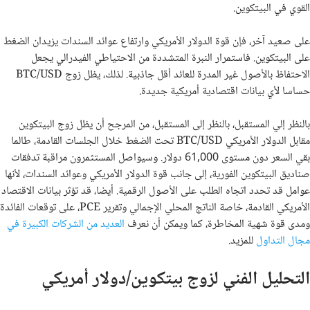
القوي في البيتكوين.
على صعيد آخر، فإن قوة الدولار الأمريكي وارتفاع عوائد السندات يزيدان الضغط
على البيتكوين. فاستمرار النبرة المتشددة من الاحتياطي الفيدرالي يجعل
الاحتفاظ بالأصول غير المدرة للعائد أقل جاذبية. لذلك، يظل زوج BTC/USD
حساسا لأي بيانات اقتصادية أمريكية جديدة.
بالنظر إلي المستقبل، بالنظر إلى المستقبل، من المرجح أن يظل زوج البيتكوين
مقابل الدولار الأمريكي BTC/USD تحت الضغط خلال الجلسات القادمة، طالما
بقي السعر دون مستوى 61,000 دولار. وسيواصل المستثمرون مراقبة تدفقات
صناديق البيتكوين الفورية، إلى جانب قوة الدولار الأمريكي وعوائد السندات، لأنها
عوامل قد تحدد اتجاه الطلب على الأصول الرقمية. أيضا، قد تؤثر بيانات الاقتصاد
الأمريكي القادمة، خاصة الناتج المحلي الإجمالي وتقرير PCE، على توقعات الفائدة
ومدى قوة شهية المخاطرة، كما ويمكن أن نعرف
العديد من الشركات الكبيرة في
مجال التداول
للمزيد.
التحليل الفني لزوج بيتكوين/دولار أمريكي