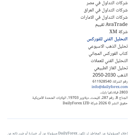
شركات التداول في مصر
شركات التداول في العراق
شركات التداول في الامارات
AvaTrade تقييم
شركة XM
التحليل الفني للفوركس
تحليل الذهب الاسبوعي
كتاب الفوركس المجاني
التحليل الفني للعملات
تحليل الغاز الطبيعي
الذهب 2030-2050
رقم الشركة: 611928540
info@dailyforex.com
2803 فيلادلفيا بايك،
الجناح B، رقم 287، كليمنت، ديلاوير 19703، الولايات المتحدة الأمريكية
حقوق النشر © 2026 شركة DailyForex LTD
إخلاء المسؤولية عن المخاطر: لن تكون DailyForex مسؤولة عن أي خسارة أو ضرر ناتج عن