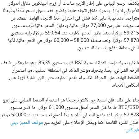
يكشف الرسم البياني على إطار الأربع ساعات أن زوج البيتكوين مقابل الدولار
الأمريكي لا يزال يتحرك داخل اتجاه هابط واضح. فقد سجل السعر قممًا وقيعانًا
متراجعة منذ نهاية مايو، كما فشل في اختراق خط الاتجاه الهابط الممتد من
مستويات أعلى من 77,000 دولار. حاليا، يتداول السعر حاليًا قرب مستوى
59,215 دولارا، بينما يظهر الدعم الأقرب عند 59,054 دولارًا، يليه مستوى
57,878 دولارًا. وتعد منطقة 58,000 – 60,000 دولار هي الأهم حاليًا، لأنها
تمثل منطقة دفاع رئيسية للمشترين.
فنيًا، يتحرك مؤشر القوة النسبية RSI قرب مستوى 35.35، وهو ما يعكس ضعف
الزخم الشرائي. أيضا، يتحرك مؤشر الماكد في المنطقة السلبية، مع استمرار
الضغط الهابط على الحركة. لذلك، لم يقدم الشارت حتى الآن إشارة قوية على
انعكاس الاتجاه.
بناءً على ذلك، فإن السيناريو الأكثر ترجيحًا هو استمرار الضغط السلبي على زوج
BTC/USD طالما ظل السعر أسفل مستوى 61,000 دولار. أما كسر مستوى
57,878 دولار فقد يفتح المجال أمام هبوط أعمق نحو مستويات 52,000 دولار
خلال الفترة القادمة، كما ويمكن الإطلاع على المزيد عبر
موقعنا المميز ديلي
فوركس