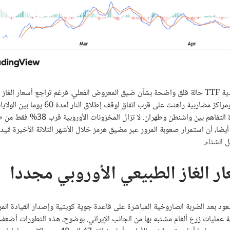
امتد هذا التوتر لسوق الغاز الأوروبي حيث تعكس حركة عقود الغاز الطبيعي الهولندية TTF حالة قلق واضحة بشأن ضيق المعروض الفعلي. فرغم تراجع أسعا
الأوروبي مؤخرا لمستويات 46 يورو لكل ميجاواط ساعة بفعل تداولات خوارزمية ومراكز مضاربية راهنت 
وإيران. إلا أن السوق فشل في كسر مستويات الدعم الفنية، بعد تعثر مسودة مذكرة التفاهم بين واشنطن وطهران. لا
لى من 50% في هذا الوقت من العام. أيضا، أن استمرار صعوبة المرور عبر مضيق هرمز خلال الأشهر الثلاثة الأخيرة
ل الشتاء.
ر الغاز الطبيعي الأوروبي مجددا
ود بعد الضربة الصاروخية المباشرة على قاعدة جوية كويتية وإصدار القيادة المر
 عمليات زرع ألغام مشتبه بها من الجانب الإيراني. بوضوح، هذه التطورات أضعف