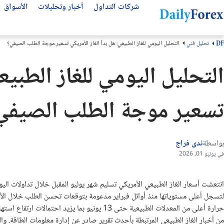
شركات التداول
أخبار وتحليلات
الأسواق
تحليل فني
التحليل اليومي للغاز الطبيعي: هل بدأ الغاز الأمريكي تسعير موجة الطلب الصيفي؟
DF
التحليلات الفنية
عن ديلي فوركس
تحليل الأسهم العالمية
أفضل شركات التداول
مقالات مهمة للمتداول العربي
التحليل اليومي للغاز الطبيع
من نحن
التحليل الفني
سوق الأسهم اليوم
انواع شركات التداول
أفضل قنوات التلجرام
سهم لوسيد LCID
كيف نكسب المال
كتب تداول مجانية
أفضل شركات الفوركس
توقعات الفوركس الأسبوعية
تسعير موجة الطلب الصيفي
لماذا تثق بنا؟
توقعات الذهب
منصات التداول
سهم مصرف الراجحي
منهجيتنا
سهم انفيديا NVDA
عملات الفوركس
مقارنة شركات التداول
سهم تسلا TSLA
سياسة التحرير
بونص الفوركس
بواسطة
ندى فراج
اتصل بنا
سهم ارامكو
شركات تداول الذهب
في يونيو 01, 2026
سوق الأسهم
الأسئلة الشائعة
حسابات التداول الإسلامية
الشروط والأحكام
لتسجل أعلى مستوياتها منذ أوائل فبراير مدعومة بتوقعات تحسن الطلب خلال ال
حرارة أعلى من المعدلات الطبيعية حتى 13 يونيو بم
من أخبار الغاز الطبيعي المرتبطة بأحدث تقرير صادر عن إدارة معلومات الطاقة. و