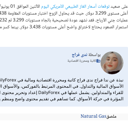
على صعيد
توقعات أسعار الغاز الطبيعي الأمريكي اليوم
الأثنين 
استمرار الصعود يحتاج لاختراق واضح أعلى مستويات 3.438 دولار. بينما كسر مستويات 3.299 دولار قد يفتح المجال لتصحيح أوسع قصير الأجل.
بواسطة
ندى فراج
كاتبة ومحررة اقتصادية
الأسواق المالية والتداول. في المحتوى المرتبط بالفوركس، والأسواق الم
للقراء والمتداولين. يشمل ع
المؤثرة في حركة الأسواق. كما تساهم في تقديم محتوى واضح ومنظم يساع
ملصق
Natural Gas