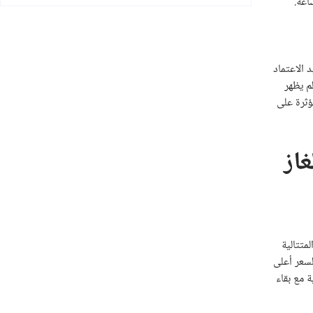
 الاعتماد
خزين. لذلك يظل مستوى 45 يورو لكل ميجاواط ساعة مستويات دعم قوية لأسعار الغاز الطبيعي لعقود TTF ما لم يظهر
ؤثرة على
غاز
متتالية
لأهم عند مستويات 3.438 دولار. فنيا، يتحرك السعر أعلى
جابية مع بقاء