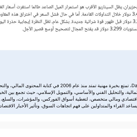
الموافق 01 يونيو/حزيران، يظل السيناريو الأقرب هو استمرار الميل الصاعد طالما استقرت أسعار ا
أعلى مستوى 3.299 دولار. حيث قد يحاول الزوج اختبار مستويات المقاومة 3.438 دولار خلال التداولات القادمة. أما في حال فشل السعر في اختراق هذ
عمليات جني الأرباح، فقد نشهد عودة تصحيحية باتجاه مستويات 3.299 ثم 3.232 دولار قبل ظهور قوة شرائية جديدة. بشكل عام، تظل النظرة إيجابية حذرة
نبذة عن ندا فراج ندى فراج كاتبة ومحررة اقتصادية ومالية في yForex
الية، والتحليل الفني والأساسي، والتمويل الإسلامي، حيث تجمع بين الخبر
ملها في DailyForex إعداد وتحرير محتوى اقتصادي ومالي متخصص، لتغطية أسواق الفوركس، والم
د القراء والمتداولين على فهم اتجاهات السوق، وتأثير الأخبار الاقتصادي