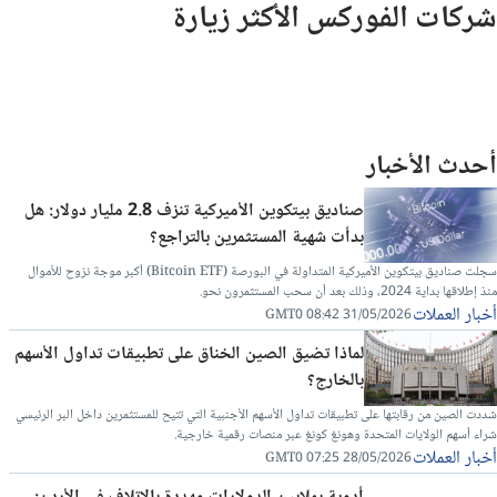
شركات الفوركس الأكثر زيارة
أحدث الأخبار
صناديق بيتكوين الأميركية تنزف 2.8 مليار دولار: هل
بدأت شهية المستثمرين بالتراجع؟
سجلت صناديق بيتكوين الأميركية المتداولة في البورصة (Bitcoin ETF) أكبر موجة نزوح للأموال
منذ إطلاقها بداية 2024، وذلك بعد أن سحب المستثمرون نحو.
أخبار العملات
31/05/2026 08:42 GMT0
لماذا تضيق الصين الخناق على تطبيقات تداول الأسهم
بالخارج؟
شددت الصين من رقابتها على تطبيقات تداول الأسهم الأجنبية التي تتيح للمستثمرين داخل البر الرئيسي
شراء أسهم الولايات المتحدة وهونغ كونغ عبر منصات رقمية خارجية.
أخبار العملات
28/05/2026 07:25 GMT0