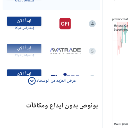
إستعراض شركة
ابدأ الان
4
إستعراض شركة
ابدأ الان
5
إستعراض شركة
ابدأ الان
6
عرض المزيد من الوسطاء
خدمة CFD. رأس مالك في خطر
إستعراض شركة
ابدأ الان
بونوص بدون ايداع ومكافآت
7
إستعراض شركة