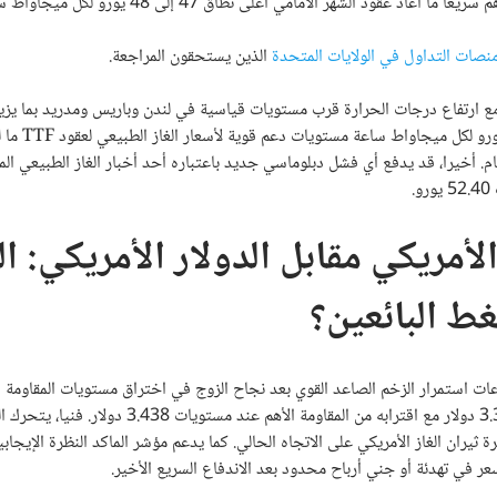
 الشهر الأمامي أعلى نطاق 47 إلى 48 يورو لكل ميجاواط ساعة.
نصات التداول في الولايات المتحدة
الذين يستحقون المراجعة.
 ارتفاع درجات الحرارة قرب مستويات قياسية في لندن وباريس ومدريد بما يزيد
على توليد الكهرباء بالغاز بدلا من توجيه الكميات للت
. أخيرا، قد يدفع أي فشل دبلوماسي جديد باعتباره أحد أخبار الغاز الطبيعي الم
.
لأمريكي مقابل الدولار الأمريكي: ال
ط البائعين؟
ساعات استمرار الزخم الصاعد القوي بعد نجاح الزوج في اختراق مستويات المقاومة ال
عند 3.143 و3.205 و3.299 دولار. لتتداول أسعار الغاز الطبيعي حاليا قرب 3.364 دولار مع اقترابه من المقاومة ا
 ترند عند 3.232 دولار. وهو ما يعزز سيطرة ثيران الغاز الأمريكي على الاتجاه الحالي. كما يدعم مؤشر الماكد النظرة الإي
في تهدئة أو جني أرباح محدود بعد الاندفاع السريع الأخير.