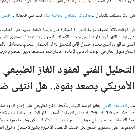
عبور ناقلات الغاز المسال تجاري في المدى القريب ودفعت البائعين لتغطية مراكزهم سريعا ما أعاد عقود
هل أنت مستعد للتداول بـ
توقعات التداول الخاصة بنا
؟ فيما يلي قائمتنا لـ
أفضل م
في الوقت ذاته، تضيف موجة الحرارة المبكرة في أوروبا ضغط جديد على الطلب مع
اتفاق موقع وواضح يحدد جدول قابل للتحقق لإزالة الحصار البحري ومخاطر الألغام
أسعار سوق الغاز في الوفت الحالي، لإعادة اختبار قمم منتصف مايو المنصرم قرب 52.40 يورو
التحليل الفني لعقود الغاز الطبيعي ا
الأمريكي يصعد بقوة.. هل انتهى ضغ
على
المستوى الفني
، يظهر الرسم البياني لأسعار الغاز الطبيعي على إطار الأربع 
خط الاتجاه الصاعد وأعلى مؤشر السوبر
الخطوط أعلى مستوى الصفر، لكن ضعف الأعمدة الأخيرة يشير لاحتمال دخول السعر 