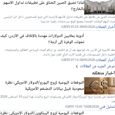
لماذا تضيق الصين الخناق على تطبيقات تداول الأسهم
بالخارج؟
شددت الصين من رقابتها على تطبيقات تداول الأسهم الأجنبية التي تتيح للمستثمرين داخل البر الرئيسي
شراء أسهم الولايات المتحدة وهونغ كونغ عبر منصات رقمية خارجية.
أخبار العملات
28/05/2026 07:25 GMT0
أدوية بملايين الدولارات مهددة بالإتلاف في الأردن: كيف
تحولت الوفرة إلى أزمة؟
ملف الأدوية في الأردن عاد للواجهة بعد أن تم الكشف عن تراكم كميات كبيرة من العقاقير والمستلزمات
الطبية داخل المستودعات، في قضية أثارت الرأي العام حول إدارة...
أخبار العملات
28/05/2026 07:14 GMT0
عرض المزيد من المقالات
اخبار متعلقه
التوقعات اليومية لزوج اليورو/الدولار الأمريكي: نظرة
صعودية قبيل بيانات التضخم الأمريكية
احصلوا على توصية زوج اليورو/الدولار الأمريكي ومستويات البيع والشراء لهذا اليوم 10 أغسطس 2026
هنا.
تحليل فني
10/08/2026 10:35 GMT0
التوقعات اليومية لزوج البيتكوين/الدولار الأمريكي: نظرة