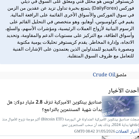
كريستوفر لويس هو محلل فني ومعلق على السوق في ديلي
فوركس (DailyForex) يتمتع بخبرة تداول تزيد عن عقدين من الزمن
في سوق الفوركس والأسواق الأخرى القائمة على الرافعة المالية.
يقيم في كولومبوس، أوهايو، وهو متخصص في التحليل القائم على
الرسوم البيانية لأزواج العملات الرئيسية، ومؤشرات الأسهم، والسلع،
وأسواق الطاقة، مع التركيز على مستويات الدعم والمقاومة، وتحديد
الاتجاه، وإدارة المخاطر. يقدم كريستوفر تحليلات يومية مكتوبة
ومصورة بالفيديو للمتداولين الذين يعتمدون على الإشارات الفنية
للتعامل مع ظروف السوق المتقلبة.
ملصق
Crude Oil
أحدث الأخبار
صناديق بيتكوين الأميركية تنزف 2.8 مليار دولار: هل
بدأت شهية المستثمرين بالتراجع؟
سجلت صناديق بيتكوين الأميركية المتداولة في البورصة (Bitcoin ETF) أكبر موجة نزوح للأموال منذ
إطلاقها بداية 2024، وذلك بعد أن سحب المستثمرون نحو.
أخبار العملات
31/05/2026 08:42 GMT0