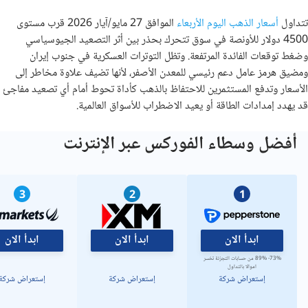
تتداول
أسعار الذهب اليوم الأربعاء
الموافق 27 مايو/آيار 2026 قرب مستوى
4500 دولار للأونصة في سوق تتحرك بحذر بين أثر التصعيد الجيوسياسي
وضغط توقعات الفائدة المرتفعة. وتظل التوترات العسكرية في جنوب إيران
ومضيق هرمز عامل دعم رئيسي للمعدن الأصفر، لأنها تضيف علاوة مخاطر إلى
الأسعار وتدفع المستثمرين للاحتفاظ بالذهب كأداة تحوط أمام أي تصعيد مفاجئ
قد يهدد إمدادات الطاقة أو يعيد الاضطراب للأسواق العالمية.
أفضل وسطاء الفوركس عبر الإنترنت
3
2
1
ابدأ الان
ابدأ الان
ابدأ الان
73%- 89% من حسابات التجزئة تخسر
اموالا بالتداول
إستعراض شركة
إستعراض شركة
إستعراض شركة