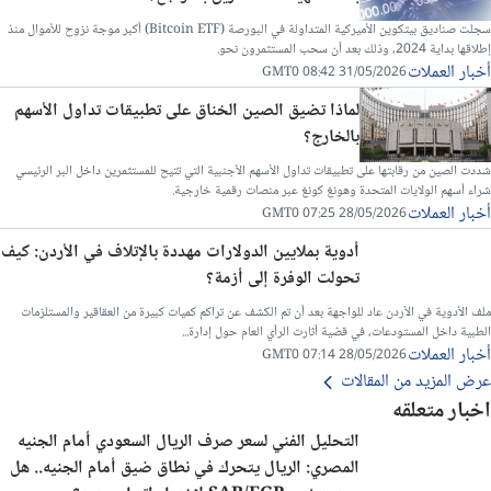
سجلت صناديق بيتكوين الأميركية المتداولة في البورصة (Bitcoin ETF) أكبر موجة نزوح للأموال منذ
إطلاقها بداية 2024، وذلك بعد أن سحب المستثمرون نحو.
أخبار العملات
31/05/2026 08:42 GMT0
لماذا تضيق الصين الخناق على تطبيقات تداول الأسهم
بالخارج؟
شددت الصين من رقابتها على تطبيقات تداول الأسهم الأجنبية التي تتيح للمستثمرين داخل البر الرئيسي
شراء أسهم الولايات المتحدة وهونغ كونغ عبر منصات رقمية خارجية.
أخبار العملات
28/05/2026 07:25 GMT0
أدوية بملايين الدولارات مهددة بالإتلاف في الأردن: كيف
تحولت الوفرة إلى أزمة؟
ملف الأدوية في الأردن عاد للواجهة بعد أن تم الكشف عن تراكم كميات كبيرة من العقاقير والمستلزمات
الطبية داخل المستودعات، في قضية أثارت الرأي العام حول إدارة...
أخبار العملات
28/05/2026 07:14 GMT0
عرض المزيد من المقالات
اخبار متعلقه
التحليل الفني لسعر صرف الريال السعودي أمام الجنيه
المصري: الريال يتحرك في نطاق ضيق أمام الجنيه.. هل