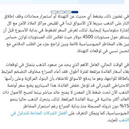
في غضون ذلك، يضغط أي حديث عن التهدئة أو استمرار محادثات وقف إطلاق
النار على الذهب سريعا لأن الأسواق تبدأ في تقليص مراكز الملاذ الآمن مع كل
إشارة دبلوماسية إيجابية. لذلك، تعرض السعر لضغوط في بداية الأسبوع قبل أن
يستقر حول مستويات 4500 دولار حيث تعكس تلك المستويات توازن حساس
بين بقاء المخاطر الجيوسياسية قائمة وبين تراجع جزء من الطلب الدفاعي مع
تحسن نسبي في توقعات التهدئة.
في الوقت الحالي، العامل الأهم الذي يحد من صعود الذهب يتمثل في توقعات
بقاء أسعار الفائدة مرتفعة لفترة أطول. فقد أعاد الصراع مخاوف التضخم المرتبط
بالطاقة للواجهة، وهو ما يدفع الأسواق للاعتقاد بأن البنوك المركزية وعلى رأسها
الاحتياطي الفيدرالي قد تؤجل خفض الفائدة. هذا السيناريو يضع سعر أونصة
الذهب الآن تحت ضغط لأن المعدن لا يمنح عائد مباشر بينما تصبح الأصول ذات
العائد أكثر جاذبية في بيئة الفائدة المرتفعة. لذلك، يتحرك الذهب حاليا بنحو
15% دون ذروته المسجلة منذ بداية الصراع رغم استمرار المخاطر
الجيوسياسية، كما ويمكن التعرف على
أفضل الشركات المتاحة للتداول في
الذهب
للمزيد.