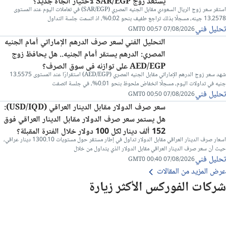
يستعد زوج SAR/EGP لاختيار اتجاه جديد؟
استقر سعر زوج الريال السعودي مقابل الجنيه المصري (SAR/EGP) في تعاملات اليوم عند المستوى
13.2578 جينه، مسجلًا بذلك تراجع طفيف بنحو 0.02%، اذ اتسمت جلسة التداول
تحليل فني
07/08/2026 00:57 GMT0
التحليل الفني لسعر صرف الدرهم الإماراتي أمام الجنيه
المصري: الدرهم يستقر أمام الجنيه.. هل يحافظ زوج
AED/EGP على توازنه في سوق الصرف؟
شهد سعر زوج الدرهم الإماراتي مقابل الجنيه المصري (AED/EGP) استقرارًا عند المستوى 13.5575
جنيه في تداولات اليوم، مسجلًا انخفاض ملحوظ بنحو 0.01%، في جلسة اتصفت
تحليل فني
07/08/2026 00:50 GMT0
سعر صرف الدولار مقابل الدينار العراقي (USD/IQD):
هل يستمر سعر صرف الدولار مقابل الدينار العراقي فوق
152 ألف دينار لكل 100 دولار خلال الفترة المقبلة؟
اسعار صرف الدينار العراقي مقابل الدولار تداول في إطار مستقر حول مستويات 1300.10 دينار عراقي،
حيث أن سعر صرف الدينار العراقي مقابل الدولار الذي يتداول من خلال
تحليل فني
07/08/2026 00:40 GMT0
عرض المزيد من المقالات
شركات الفوركس الأكثر زيارة