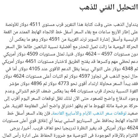
التحليل الفني للذهب
يتداول الذهب حتى وقت كتابة هذا التقرير قرب مستوى 4511 دولار للأونصة
على إطار الأربع ساعات مع بقاء السعر أسفل خط الاتجاه الهابط الممتد من القمة
الرئيسية وأسفل إشارة السوبر ترند القريبة من 4591 دولار وهو ما يعكس أن
الحركة اليومية ما زالت تميل للحذر مع أفضلية نسبية للبائعين طالما ظل السعر
دون مستويات 4597 – 4624 دولار. فنيا، تمثل مستويات 4509 دولار أمريكي
دعم لحظي مهم وكسرها قد يفتح الطريق لاختبار مستويات 4451 دولار أمريكي
ثم 4348 دولار على التوالي. بينما يظل الدعم الأقوى عند 4105 دولار. أما في
حال نجح الذهب في تجاوز 4597 دولار ثم الثبات أعلى مستويات 4624 دولار
فقد يبدأ السعر محاولة ارتداد أقوى نحو 4773 دولار ثم 4896 دولار. مؤشر
القوة النسبية يتحرك قرب مستويات 44 بما يعكس ضعف الزخم الشرائي وعدم
وجود اندفاع واضح للصعود حتى الآن لذلك تظل توقعات السعر اليوم أقرب إلى
حركة عرضية مائلة للهبوط ما لم يظهر اختراق واضح أعلى المقاومة القريبة. على
صعيد
توقعات سعر الذهب الأيام والأسابيع القادمة
، فإن بقاء السعر أسفل خط
الاتجاه الهابط يحافظ على السيناريو السلبي بينما أي إغلاق قوي أعلى مستويات
4624 دولار أمريكي قد يغير النظرة تدريجيا نحو تعاف قريب. أخيرا، يرجى
الالتزام بالأرقام الموجودة في التوصية مع ضرورة الحفاظ على ادارة رأس المال.