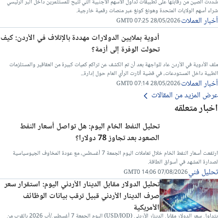
شددت الصين من رقابتها على تطبيقات تداول الأسهم الأجنبية التي تتيح للمستثمرين داخل البر الرئيسي
شراء أسهم الولايات المتحدة وهونغ كونغ عبر منصات رقمية خارجية.
أخبار العملات
28/05/2026 07:25 GMT0
أدوية بملايين الدولارات مهددة بالإتلاف في الأردن: كيف
تحولت الوفرة إلى أزمة؟
ملف الأدوية في الأردن عاد للواجهة بعد أن تم الكشف عن تراكم كميات كبيرة من العقاقير والمستلزمات
الطبية داخل المستودعات، في قضية أثارت الرأي العام حول إدارة...
أخبار العملات
28/05/2026 07:14 GMT0
عرض المزيد من المقالات
اخبار متعلقه
تحليل النفط الخام اليوم: هل تواصل أسعار النفط
الصعود بعد تجاوز 78 دولارا؟
ارتفعت أسعار النفط الخام خلال تعاملات اليوم الجمعة 7 أغسطس، مع عودة المخاوف الجيوسياسية
لصدارة المشهد في أسواق الطاقة.
تحليل فني
07/08/2026 14:06 GMT0
تحليل الدولار مقابل الدينار الأردني اليوم: استقرار سعر
صرف الدينار الأردني قبيل ترقب بيانات الوظائف
الأمريكية
يتداول سعر الدولار مقابل الدينار الأردني (USD/JOD) اليوم الجمعة 7 أغسطس/آب 2026 بالقرب من