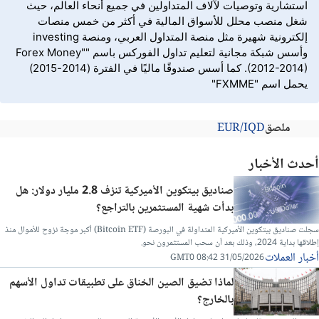
استشارية وتوصيات لآلاف المتداولين في جميع أنحاء العالم، حيث
شغل منصب محلل للأسواق المالية في أكثر من خمس منصات
إلكترونية شهيرة مثل منصة المتداول العربي، ومنصة investing
وأسس شبكة مجانية لتعليم تداول الفوركس باسم "Forex Money"
(2012-2014). كما أسس صندوقًا ماليًا في الفترة (2014-2015)
يحمل اسم "FXMME"
ملصق
EUR/IQD
أحدث الأخبار
صناديق بيتكوين الأميركية تنزف 2.8 مليار دولار: هل
بدأت شهية المستثمرين بالتراجع؟
سجلت صناديق بيتكوين الأميركية المتداولة في البورصة (Bitcoin ETF) أكبر موجة نزوح للأموال منذ
إطلاقها بداية 2024، وذلك بعد أن سحب المستثمرون نحو.
أخبار العملات
31/05/2026 08:42 GMT0
لماذا تضيق الصين الخناق على تطبيقات تداول الأسهم
بالخارج؟