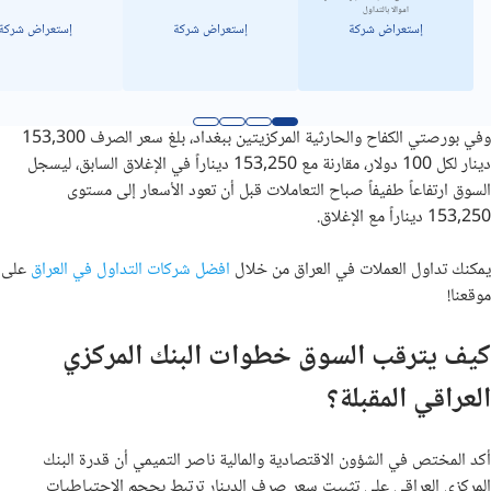
اموالا بالتداول
إستعراض شركة
إستعراض شركة
إستعراض شركة
وفي بورصتي الكفاح والحارثية المركزيتين ببغداد، بلغ سعر الصرف 153,300
دينار لكل 100 دولار، مقارنة مع 153,250 ديناراً في الإغلاق السابق، ليسجل
السوق ارتفاعاً طفيفاً صباح التعاملات قبل أن تعود الأسعار إلى مستوى
153,250 ديناراً مع الإغلاق.
يمكنك تداول العملات في العراق من خلال
افضل شركات التداول في العراق
على
موقعنا!
كيف يترقب السوق خطوات البنك المركزي
العراقي المقبلة؟
أكد المختص في الشؤون الاقتصادية والمالية ناصر التميمي أن قدرة البنك
المركزي العراقي على تثبيت سعر صرف الدينار ترتبط بحجم الاحتياطيات