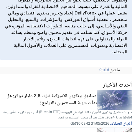
المالية والقدرة على تبسيط المفاهيم الاقتصادية للقراء والمتداولين.
يشمل عملها في DailyForex إعداد وتحرير محتوى اقتصادي ومالي
متخصص، لتغطية أسواق الفوركس، والمؤشرات، والسلع، والتحليل
الفني والأساسي، إلى جانب متابعة التطورات الاقتصادية المؤثرة في
حركة الأسواق. كما تساهم في تقديم محتوى واضح ومنظم يساعد
القراء والمتداولين على فهم اتجاهات السوق، وتأثير الأخبار
الاقتصادية ومعنويات المستثمرين على العملات والأصول المالية
المختلفة.
ملصق
Gold
أحدث الأخبار
صناديق بيتكوين الأميركية تنزف 2.8 مليار دولار: هل
بدأت شهية المستثمرين بالتراجع؟
سجلت صناديق بيتكوين الأميركية المتداولة في البورصة (Bitcoin ETF) أكبر موجة نزوح للأموال منذ
إطلاقها بداية 2024، وذلك بعد أن سحب المستثمرون نحو.
أخبار العملات
31/05/2026 08:42 GMT0