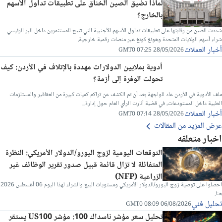
لماذا تضيق الصين الخناق على تطبيقات تداول الأسهم
بالخارج؟
شددت الصين من رقابتها على تطبيقات تداول الأسهم الأجنبية التي تتيح للمستثمرين داخل البر الرئيسي
شراء أسهم الولايات المتحدة وهونغ كونغ عبر منصات رقمية خارجية.
أخبار العملات
28/05/2026 07:25 GMT0
أدوية بملايين الدولارات مهددة بالإتلاف في الأردن: كيف
تحولت الوفرة إلى أزمة؟
ملف الأدوية في الأردن عاد للواجهة بعد أن تم الكشف عن تراكم كميات كبيرة من العقاقير والمستلزمات
الطبية داخل المستودعات، في قضية أثارت الرأي العام حول إدارة...
أخبار العملات
28/05/2026 07:14 GMT0
عرض المزيد من المقالات
اخبار متعلقه
التوقعات اليومية لزوج اليورو/الدولار الأمريكي: النظرة
المتفائلة لا تزال قائمة قبيل صدور تقرير الوظائف غير
الزراعية (NFP)
احصلوا على توصية زوج اليورو/الدولار الأمريكي ومستويات البيع والشراء لهذا اليوم 06 أغسطس 2026
هنا.
تحليل فني
06/08/2026 08:09 GMT0
تحليل سعر مؤشر ناسداك 100: مؤشر US100 يستقر