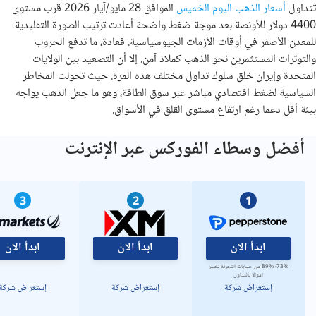
تتداول
أسعار الذهب اليوم الخميس
الموافق 28 مايو/آيار 2026 قرب مستوى
4400 دولار للأونصة بعد موجة ضغط واضحة أعادت ترتيب الصورة التقليدية
للمعدن الأصفر في أوقات الأزمات الجيوسياسية. فعادة، ما تدفع الحروب
والتوترات المستثمرين نحو الذهب كملاذ آمن. إلا أن التصعيد بين الولايات
المتحدة وإيران خلق سلوك تداول مختلف هذه المرة. حيث تحولت المخاطر
السياسية لضغط اقتصادي مباشر عبر سوق الطاقة، وهو ما جعل الذهب يواجه
بيئة أقل دعما رغم ارتفاع مستوى القلق في الأسواق.
أفضل وسطاء الفوركس عبر الإنترنت
3
2
1
ابدأ الان
ابدأ الان
ابدأ الان
73%- 89% من حسابات التجزئة تخسر
اموالا بالتداول
إستعراض شركة
إستعراض شركة
إستعراض شركة