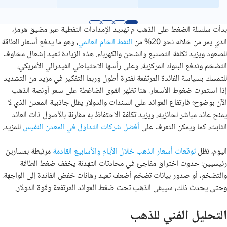
بدأت سلسلة الضغط على الذهب م تهديد الإمدادات النفطية عبر مضيق هرمز،
الذي يمر من خلاله نحو 20% من
النفط الخام العالمي
، وهو ما يدفع أسعار الطاقة
للصعود ويزيد تكلفة التصنيع والشحن والكهرباء. هذه الزيادة تعيد إشعال مخاوف
التضخم وتدفع البنوك المركزية. وعلى رأسها الاحتياطي الفيدرالي الأمريكي،
للتمسك بسياسة الفائدة المرتفعة لفترة أطول وربما التفكير في مزيد من التشديد
إذا استمرت ضغوط الأسعار. هنا تظهر القوى الضاغطة على سعر أونصة الذهب
الآن بوضوح؛ فارتفاع العوائد على السندات والدولار يقلل جاذبية المعدن الذي لا
يمنح عائد مباشر لحائزيه، ويزيد تكلفة الاحتفاظ به مقارنة بالأصول ذات العائد
الثابت، كما ويمكن التعرف على
أفضل شركات التداول في المعدن النفيس
للمزيد.
اليوم، تظل
توقعات أسعار الذهب خلال الأيام والأسابيع القادمة
مرتبطة بمسارين
رئيسيين: حدوث اختراق مفاجئ في محادثات التهدئة يخفف ضغط الطاقة
والتضخم، أو صدور بيانات تضخم أضعف تعيد رهانات خفض الفائدة إلى الواجهة.
وحتى يحدث ذلك، سيبقى الذهب تحت ضغط العوائد المرتفعة وقوة الدولار.
التحليل الفني للذهب