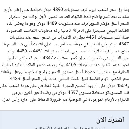
يتداول سعر الذهب اليوم قرب مستويات 4390 دولار للأونصة على إطار الأربع
ساعات بعد كسر واضح لخط الاتجاه الصاعد قصير الأجل. وذلك مع استمرار
السعر أسفل مؤشر السوبر ترند عند مستويات 4489 دولار. وهو ما يعكس بقاء
الضغط البيعي مسيطرا على الحركة الحالية رغم محاولات التماسك المحدودة.
فنيا، كسر مستويات 4451 دولار ثم الاقتراب من الدعم المهم عند مستويات
4347 دولار يضع الذهب في موقف حساس. حيث إن الثبات أعلى هذا الدعم قد
يمنح السعر فرصة لارتداد تصحيحي باتجاه مستويات 4451 ثم 4489 دولار
على التوالي. في غضون ذلك، إن كسر مستويات 4347 دولار قد يفتح الطريق
نحو الدعم الأعمق عند مستويات 4105 دولار. يدعم مؤشر الماكد النظرة السلبية
الحالية مع استمرار الخطوط أسفل مستوى الصفر وتراجع الزخم، ما يجعل توقعات
سعر الذهب الأيام القادمة تميل للحذر السلبي طالما بقي السعر أسفل 4489
و4509 دولار، على أن يبدأ تحسن الصورة الفنية فقط في حال عودة الذهب أعلى
تلك المستوياتواستعادة مستوى 4597 دولار في وقت لاحق. أخيرا، يرجى
الالتزام بالأرقام الموجودة في التوصية مع ضرورة الحفاظ على ادارة رأس المال.
اشترك الان
اشترك للحصول على آخر اخبار الأسواق و