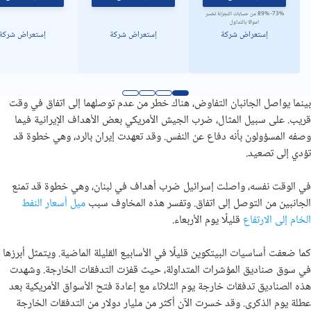
73%- 89% من حسابات التجزئة تخسر
اموالا بالتداول
إستعراض شركة
إستعراض شركة
إستعراض شركة
بينما يواصل الجانبان التفاوض، هناك خطر من عدم توصلهما إلى اتفاق في وقت
قريب. على سبيل المثال، ضرب الجيش الأمريكي بعض الأهداف الإيرانية فيما
وصفه المسؤولون بأنه دفاع عن النفس. وقد تعهدت إيران بالرد، وهي خطوة قد
تؤدي إلى تصعيد.
في الوقت نفسه، واصلت إسرائيل ضرب أهداف في لبنان، وهي خطوة قد تمنع
الجانبين من التوصل إلى اتفاق. وتفسر هذه المخاوف سبب
ميل أسعار النفط
الخام إلى الارتفاع
قليلًا يوم الأربعاء.
كما ضعفت أساسيات البيتكوين قليلًا في الأسابيع القليلة الماضية. ويتمثل أبرزها
في سوق صناديق المؤشرات المتداولة، حيث قفزت التدفقات الخارجة. وشهدت
هذه الصناديق تدفقات خارجة يوم الثلاثاء مع إعادة فتح الأسواق الأمريكية بعد
عطلة يوم الذكرى. وقد خسرت الآن أكثر من مليار دولار من التدفقات الخارجة