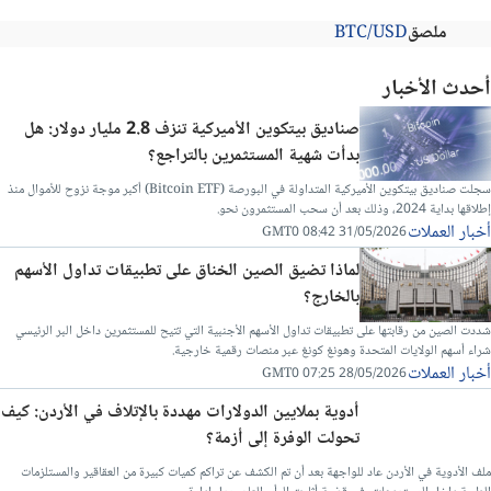
ملصق
BTC/USD
أحدث الأخبار
صناديق بيتكوين الأميركية تنزف 2.8 مليار دولار: هل
بدأت شهية المستثمرين بالتراجع؟
سجلت صناديق بيتكوين الأميركية المتداولة في البورصة (Bitcoin ETF) أكبر موجة نزوح للأموال منذ
إطلاقها بداية 2024، وذلك بعد أن سحب المستثمرون نحو.
أخبار العملات
31/05/2026 08:42 GMT0
لماذا تضيق الصين الخناق على تطبيقات تداول الأسهم
بالخارج؟
شددت الصين من رقابتها على تطبيقات تداول الأسهم الأجنبية التي تتيح للمستثمرين داخل البر الرئيسي
شراء أسهم الولايات المتحدة وهونغ كونغ عبر منصات رقمية خارجية.
أخبار العملات
28/05/2026 07:25 GMT0
أدوية بملايين الدولارات مهددة بالإتلاف في الأردن: كيف
تحولت الوفرة إلى أزمة؟
ملف الأدوية في الأردن عاد للواجهة بعد أن تم الكشف عن تراكم كميات كبيرة من العقاقير والمستلزمات