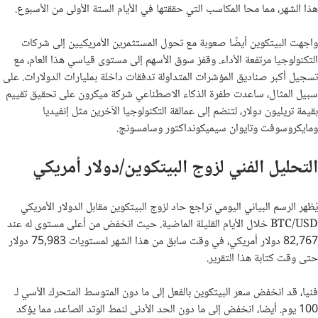
هذا الشهر، مما محا المكاسب التي حققتها في الأيام الستة الأولى من الأسبوع.
واجهت البيتكوين أيضًا صعوبة مع تحول المستثمرين الأمريكيين إلى شركات
التكنولوجيا مرتفعة الأداء. وقفز سوق الأسهم إلى مستوى قياسي هذا العام، مع
تسجيل أكبر صناديق المؤشرات المتداولة تدفقات داخلة بمليارات الدولارات. على
سبيل المثال، ساعدت طفرة الذكاء الاصطناعي شركة ميكرون على تحقيق تقييم
بقيمة تريليون دولار، لتنضم إلى عمالقة التكنولوجيا الآخرين مثل إنفيديا
ومايكروسوفت وتايوان سيميكونداكتور وسامسونج.
التحليل الفني لزوج البيتكوين/دولار أمريكي
يُظهر الرسم البياني اليومي تراجع حاد لزوج البيتكوين مقابل الدولار الأمريكي
BTC/USD خلال الأيام القليلة الماضية. حيث انخفض من أعلى مستوى له عند
82,767 دولار أمريكي، في وقت سابق من هذا الشهر لمستويات 75,983 دولار
حتى وقت كتابة هذا التقرير.
فنيا، قد انخفض سعر البيتكوين بالفعل إلى ما دون المتوسط المتحرك الأسي لـ
100 يوم. أيضا، انخفض إلى ما دون الحد الأدنى لنمط الوتد الصاعد، مما يؤكد