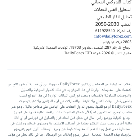
كتاب الفوركس المجاني
التحليل الفني للعملات
تحليل الغاز الطبيعي
الذهب 2030-2050
رقم الشركة: 611928540
info@dailyforex.com
2803 فيلادلفيا بايك،
الجناح B، رقم 287، كليمنت، ديلاوير 19703، الولايات المتحدة الأمريكية
حقوق النشر © 2026 شركة DailyForex LTD
إخلاء المسؤولية عن المخاطر: لن تكون DailyForex مسؤولة عن أي خسارة أو ضرر ناتج عن
الاعتماد على المعلومات الواردة في هذا الموقع بما في ذلك الأخبار السوقية والتحليل
والتوصيات التداولية وتقييمات وسطاء فوركس. البيانات الواردة في هذا الموقع ليست
بالضرورة في الوقت الفعلي ولا دقيقة ، والتحليلات هي آراء المؤلفين ولا تمثل توصيات
DailyForex أو موظفيها. ينطوي تداول العملات على الهامش على مخاطر عالية ، وهو غير
مناسب لجميع المستثمرين. نظرًا لأن خسائر المنتجات ذات الرافعة المالية قادرة على تجاوز
الودائع الأولية ووضع رأس المال في خطر. قبل اتخاذ قرار بالتداول في فوركس أو أي أداة
مالية أخرى ، يجب عليك التفكير بعناية في أهدافك الاستثمارية ومستوى خبرتك ورغبتك في
المخاطرة. نحن نعمل بجد لنقدم لك معلومات قيمة عن جميع الوسطاء الذين نقوم بتقييمهم.
لتزويدك بهذه الخدمة المجانية ، نتلقى رسوم إعلانات من الوسطاء ، بما في ذلك بعض من هؤلاء