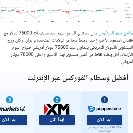
تراجع سعر البيتكوين
دون مستوى الدعم المهم عند مستويات 76000 دولار مع
فقدان الصعود الأخير زخمه وسط مخاطر الولايات المتحدة وإيران. وكان زوج
البيتكوين/الدولار الأمريكي يتداول عند 75800 دولار أمريكي صباح اليوم
الأربعاء، أقل ببضع نقاط من أعلى مستوى لهذا الأسبوع أعلى 78000 دولار
أمريكي.
أفضل وسطاء الفوركس عبر الإنترنت
3
2
1
ابدأ الان
ابدأ الان
ابدأ الان
73%- 89% من حسابات التجزئة تخسر
اموالا بالتداول