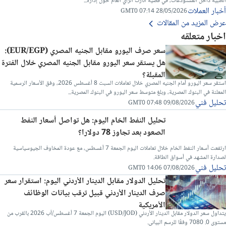
الطبية داخل المستودعات، في قضية أثارت الرأي العام حول إدارة...
أخبار العملات
28/05/2026 07:14 GMT0
عرض المزيد من المقالات
اخبار متعلقه
سعر صرف اليورو مقابل الجنيه المصري (EUR/EGP):
هل يستقر سعر اليورو مقابل الجنيه المصري خلال الفترة
المقبلة؟
استقر سعر اليورو أمام الجنيه المصري خلال تعاملات السبت 8 أغسطس 2026، وفق الأسعار الرسمية
المعلنة في البنوك المصرية، وبلغ متوسط سعر اليورو في البنوك المصرية...
تحليل فني
09/08/2026 07:48 GMT0
تحليل النفط الخام اليوم: هل تواصل أسعار النفط
الصعود بعد تجاوز 78 دولارا؟
ارتفعت أسعار النفط الخام خلال تعاملات اليوم الجمعة 7 أغسطس، مع عودة المخاوف الجيوسياسية
لصدارة المشهد في أسواق الطاقة.
تحليل فني
07/08/2026 14:06 GMT0
تحليل الدولار مقابل الدينار الأردني اليوم: استقرار سعر
صرف الدينار الأردني قبيل ترقب بيانات الوظائف
الأمريكية
يتداول سعر الدولار مقابل الدينار الأردني (USD/JOD) اليوم الجمعة 7 أغسطس/آب 2026 بالقرب من
مستوى 0. 7080 وفقًا للرسم البياني.