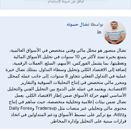
أوافق على شروط الإستخدام.
بواسطة
نضال حسونه
نضال منصور هو محلل مالي وفني متخصص في الأسواق العالمية،
يتمتع بخبرة تمتد لأكثر من 10 سنوات في تحليل الأسواق المالية
وتغطيتها، بما يشمل الفوركس، الأسهم، السلع، العملات الرقمية،
إضافة إلى الاقتصاد الكلي وتحليل وسطاء التداول. يمتلك نضال خبرة
عملية في التداول الفعلي تتجاوز 8 سنوات، إلى جانب عمله كمحلل
ومحرر مالي متخصص في إنتاج التحليلات السوقية والتقارير
الاقتصادية. ويعتمد في عمله على الدمج بين التحليل الفني والتحليل
الأساسي لفهم حركة الأسواق ضمن إطار الاقتصاد الكلي. يعمل
نضال ضمن بيئات إعلامية وتحليلية متخصصة، حيث ساهم في إنتاج
محتوى مالي وتحليلي عبر منصات مثل Tradersup وDaily Forex
وAdzz، مع تركيز على تبسيط الأسواق ودعم المتداولين في اتخاذ
قرارات مبنية على التحليل وإدارة المخاطر.