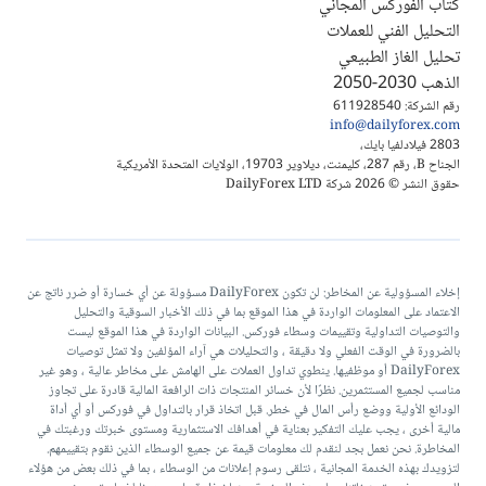
كتاب الفوركس المجاني
التحليل الفني للعملات
تحليل الغاز الطبيعي
الذهب 2030-2050
رقم الشركة: 611928540
info@dailyforex.com
2803 فيلادلفيا بايك،
الجناح B، رقم 287، كليمنت، ديلاوير 19703، الولايات المتحدة الأمريكية
حقوق النشر © 2026 شركة DailyForex LTD
إخلاء المسؤولية عن المخاطر: لن تكون DailyForex مسؤولة عن أي خسارة أو ضرر ناتج عن
الاعتماد على المعلومات الواردة في هذا الموقع بما في ذلك الأخبار السوقية والتحليل
والتوصيات التداولية وتقييمات وسطاء فوركس. البيانات الواردة في هذا الموقع ليست
بالضرورة في الوقت الفعلي ولا دقيقة ، والتحليلات هي آراء المؤلفين ولا تمثل توصيات
DailyForex أو موظفيها. ينطوي تداول العملات على الهامش على مخاطر عالية ، وهو غير
مناسب لجميع المستثمرين. نظرًا لأن خسائر المنتجات ذات الرافعة المالية قادرة على تجاوز
الودائع الأولية ووضع رأس المال في خطر. قبل اتخاذ قرار بالتداول في فوركس أو أي أداة
مالية أخرى ، يجب عليك التفكير بعناية في أهدافك الاستثمارية ومستوى خبرتك ورغبتك في
المخاطرة. نحن نعمل بجد لنقدم لك معلومات قيمة عن جميع الوسطاء الذين نقوم بتقييمهم.
لتزويدك بهذه الخدمة المجانية ، نتلقى رسوم إعلانات من الوسطاء ، بما في ذلك بعض من هؤلاء