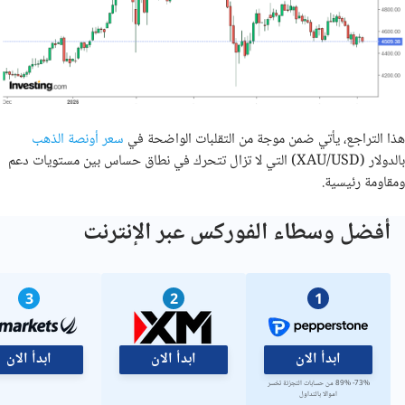
هذا التراجع، يأتي ضمن موجة من التقلبات الواضحة في
سعر أونصة الذهب
بالدولار (XAU/USD) التي لا تزال تتحرك في نطاق حساس بين مستويات دعم
ومقاومة رئيسية.
أفضل وسطاء الفوركس عبر الإنترنت
3
2
1
ابدأ الان
ابدأ الان
ابدأ الان
73%- 89% من حسابات التجزئة تخسر
اموالا بالتداول