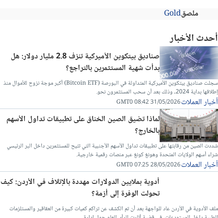
ملصق
Gold
أحدث الأخبار
صناديق بيتكوين الأميركية تنزف 2.8 مليار دولار: هل
بدأت شهية المستثمرين بالتراجع؟
سجلت صناديق بيتكوين الأميركية المتداولة في البورصة (Bitcoin ETF) أكبر موجة نزوح للأموال منذ
إطلاقها بداية 2024، وذلك بعد أن سحب المستثمرون نحو.
أخبار العملات
31/05/2026 08:42 GMT0
لماذا تضيق الصين الخناق على تطبيقات تداول الأسهم
بالخارج؟
شددت الصين من رقابتها على تطبيقات تداول الأسهم الأجنبية التي تتيح للمستثمرين داخل البر الرئيسي
شراء أسهم الولايات المتحدة وهونغ كونغ عبر منصات رقمية خارجية.
أخبار العملات
28/05/2026 07:25 GMT0
أدوية بملايين الدولارات مهددة بالإتلاف في الأردن: كيف
تحولت الوفرة إلى أزمة؟
ملف الأدوية في الأردن عاد للواجهة بعد أن تم الكشف عن تراكم كميات كبيرة من العقاقير والمستلزمات
الطبية داخل المستودعات، في قضية أثارت الرأي العام حول إدارة...