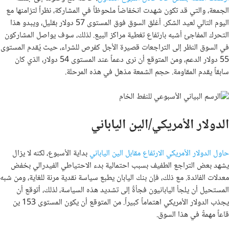
الجمعة، والتي قد تكون شهدت انخفاضاً ملحوظاً في المشاركة، نظراً لتزامنها مع
اليوم التالي لعيد الشكر. أغلق السوق فوق المستوى 57 دولار بقليل، ويبدو هذا
التحرك المفاجئ أشبه بارتفاع تغطية مراكز البيع. لذلك، سوف يواصل المشاركون
في السوق النظر إلى التراجعات قصيرة الأجل كفرص للشراء، حيث يُقدم المستوى
55 دولار الدعم، ومن المتوقع أن نرى دعماً عند المستوى 54 دولار، الذي كان
سابقاً يقدم المقاومة. حجم الشمعة مذهل في هذه المرحلة.
الدولار الأمريكي/الين الياباني
حاول الدولار الأمريكي الارتفاع مقابل الين الياباني
بداية الأسبوع، لكنه لا يزال
يشهد بعض التراجع الطفيف بسبب احتمالية بدء الاحتياطي الفيدرالي بخفض
معدلات الفائدة. مع ذلك، فإن بنك اليابان يطبع سياسة نقدية مرنة للغاية، ومن شبه
المستحيل أن يلجأ اليابانيون فجأةً إلى تشديد هذه السياسة، لذلك، أتوقع أن
يجذب الدولار الأمريكي اهتماماً كبيراً. من المتوقع أن يكون المستوى 153 ين
قاعاً مهمةً في هذا السوق.