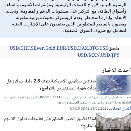
الرسوم البيانية لأزواج العملات الرئيسية، ومؤشرات الأسهم، والسلع،
وأسواق الطاقة، مع التركيز على مستويات الدعم والمقاومة، وتحديد
الاتجاه، وإدارة المخاطر. يقدم كريستوفر تحليلات يومية مكتوبة
ومصورة بالفيديو للمتداولين الذين يعتمدون على الإشارات الفنية
للتعامل مع ظروف السوق المتقلبة.
ملصق
BTC/USD
DAX
EUR/USD
Gold
Silver
USD/CHF
USD/MXN
USD/JPY
أحدث الأخبار
صناديق بيتكوين الأميركية تنزف 2.8 مليار دولار: هل
بدأت شهية المستثمرين بالتراجع؟
سجلت صناديق بيتكوين الأميركية المتداولة في البورصة (Bitcoin ETF) أكبر موجة نزوح للأموال منذ
إطلاقها بداية 2024، وذلك بعد أن سحب المستثمرون نحو.
أخبار العملات
31/05/2026 08:42 GMT0
لماذا تضيق الصين الخناق على تطبيقات تداول الأسهم
بالخارج؟