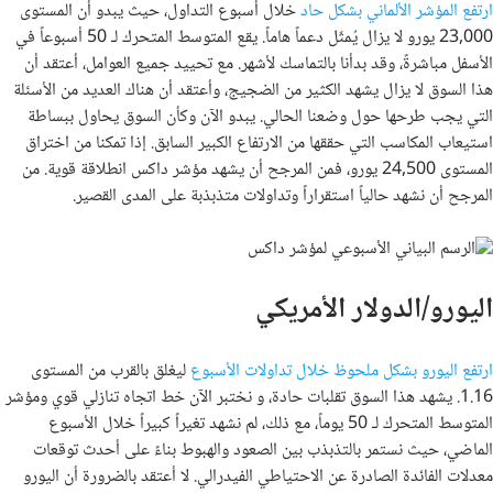
ارتفع المؤشر الألماني بشكل حاد
خلال أسبوع التداول، حيث يبدو أن المستوى
23,000 يورو لا يزال يُمثّل دعماً هاماً. يقع المتوسط ​​المتحرك لـ 50 أسبوعاً في
الأسفل مباشرةً، وقد بدأنا بالتماسك لأشهر. مع تحييد جميع العوامل، أعتقد أن
هذا السوق لا يزال يشهد الكثير من الضجيج، وأعتقد أن هناك العديد من الأسئلة
التي يجب طرحها حول وضعنا الحالي. يبدو الآن وكأن السوق يحاول ببساطة
استيعاب المكاسب التي حققها من الارتفاع الكبير السابق. إذا تمكنا من اختراق
المستوى 24,500 يورو، فمن المرجح أن يشهد مؤشر داكس انطلاقة قوية. من
المرجح أن نشهد حالياً استقراراً وتداولات متذبذبة على المدى القصير.
اليورو/الدولار الأمريكي
ارتفع اليورو بشكل ملحوظ خلال تداولات الأسبوع
ليغلق بالقرب من المستوى
1.16. يشهد هذا السوق تقلبات حادة، و نختبر الآن خط اتجاه تنازلي قوي ومؤشر
المتوسط ​​المتحرك لـ 50 يوماً، مع ذلك، لم نشهد تغيراً كبيراً خلال الأسبوع
الماضي، حيث نستمر بالتذبذب بين الصعود والهبوط بناءً على أحدث توقعات
معدلات الفائدة الصادرة عن الاحتياطي الفيدرالي. لا أعتقد بالضرورة أن اليورو