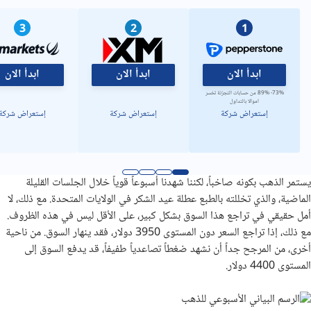
3
2
1
ابدأ الان
ابدأ الان
ابدأ الان
73%- 89% من حسابات التجزئة تخسر
اموالا بالتداول
إستعراض شركة
إستعراض شركة
إستعراض شركة
يستمر الذهب بكونه صاخباً، لكننا شهدنا أسبوعاً قوياً خلال الجلسات القليلة
الماضية، والذي تخللته بالطبع عطلة عيد الشكر في الولايات المتحدة. مع ذلك، لا
أمل حقيقي في تراجع هذا السوق بشكل كبير، على الأقل ليس في هذه الظروف.
مع ذلك، إذا تراجع السعر دون المستوى 3950 دولار، فقد ينهار السوق. من ناحية
أخرى، من المرجح جداً أن نشهد ضغطاً تصاعدياً طفيفاً، قد يدفع السوق إلى
المستوى 4400 دولار.