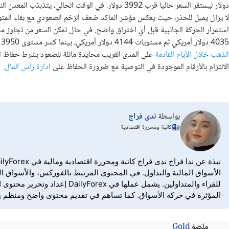
لا يزال يميل للحذر، حيث يعكس مؤشر الماكد ضعف الزخم الصعودي مع بقاء الم
4035 دولار أمريكي ثم مستويات 4144 دولار أمريكي، بينما كسر مستوى 3950 دولار سيزيد من احتمالات التراجع نحو 3899 ثم 3791 دولار. بشكل عام، تظل
الذهب خلال الأيام القادمة
الالتزام بالأرقام الموجودة في التوصية مع ضرورة الحفاظ على
ادارة رأس المال
.
بواسطة
ندى فراج
كاتبة ومحررة اقتصادية
الأسواق المالية والتداول. في المحتوى المرتبط بالفوركس، والأسواق الم
للقراء والمتداولين. يشمل ع
المؤثرة في حركة الأسواق. كما تساهم في تقديم محتوى واضح ومنظم يساع
ملصق
Gold