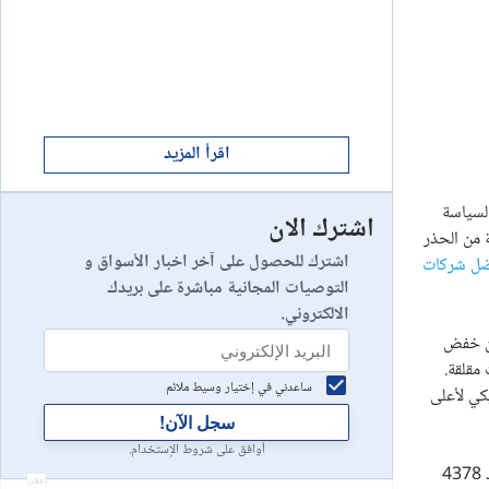
ابدأ الان
8
يخسر 89٪ من مستثمري التجزئة أموالهم.
إستعراض شركة
ابدأ الان
9
إستعراض شركة
اقرأ المزيد
رزها تشدد السياسة
اشترك الان
رأس مالك في خطر
10
 من الحذر
إستعراض شركة
اشترك للحصول على آخر اخبار الأسواق و
ضل شركات
التوصيات المجانية مباشرة على بريدك
الالكتروني.
أن خفض
مقلقة.
ساعدني في إختيار وسيط ملائم
ع الدولار الأمريكي لأعلى
سجل الآن!
أوافق على شروط الإستخدام.
حالة من التماسك بعد الهبوط من القمة التاريخية عند 4378
أعلان