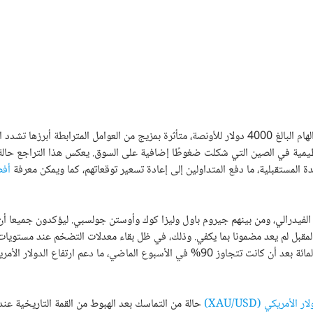
شهدت أسعار الذهب اليوم الثلاثاء 4 نوفمبر 2025 تراجعا دون المستوى النفسي الهام البالغ 4000 دولار للأونصة، متأثرة بمزيج من العوامل المترابطة أب
تنظيمية في الصين التي شكلت ضغوطًا إضافية على السوق. يعكس هذا التراجع حالة
دة المستقبلية، ما دفع المتداولين إلى إعادة تسعير توقعاتهم، كما ويمكن معرفة
أف
الفيدرالي، ومن بينهم جيروم باول وليزا كوك وأوستن جولسبي. ليؤكدون جميعا 
المقبل لم يعد مضمونا بما يكفي. وذلك، في ظل بقاء معدلات التضخم عند مستويات 
وقد أدى ذلك إلى انخفاض توقعات الأسواق لاحتمال خفض الفائدة إلى نحو 65 بالمائة بعد أن كانت تتجاوز 90% في الأسبوع الماضي، ما دعم ارتفا
مريكي (XAU/USD)