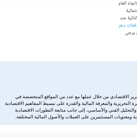
دن النفيس بين الدعم الرئيسي عند 3950 دولار والمقاومة اللحظية عند 4005 دولار. الاتجاه العام
مالية
مقاومات التالية عند
قعات سعر
ونه. أخيرا، يرجى
Dail، تمتع بخبرة مهنية تمتد منذ عام 2006 في كتابة المحتوى المالي، والتحرير الاقتصادي من خلال عملها مع عدد من المواقع المتخصصة في
ة التحريرية والمعرفة المالية والقدرة على تبسيط المفاهيم الاقتصادية
ؤشرات، والسلع، والتحليل الفني والأساسي، إلى جانب متابعة التطورات الاقتصادية
ة ومعنويات المستثمرين على العملات والأصول المالية المختلفة.