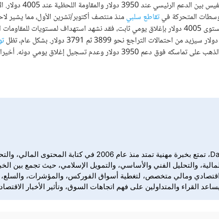
دولار ليستقر السعر حاليا قرب 3992 دولار. في الوقت الحالي، يتذبذب المع
توسطات المتحركة في
تقاطع سلبي
منذ منتصف أكتوبر/تشرين الأول، مما يشير لاحت
استمرار الحركة الجانبية قبل أي اختراق واضح. في حال تمكن السعر من تجاوز مستوى 4005 دولار بإغلاق يومي ثابت، فقد نشهد استهداف لمستويات لل
تو
على المدى القريب محايدة مائلة للصعود بشرط حفاظ الذهب على تماسكه فوق دعم 3950 دولار وعدم تسجيل إغلاق يومي د
نبذة عن ندا فراج ندى فراج كاتبة ومحررة اقتصادية ومالية في yForex
الية، والتحليل الفني والأساسي، والتمويل الإسلامي، حيث تجمع بين الخبر
ملها في DailyForex إعداد وتحرير محتوى اقتصادي ومالي متخصص، لتغطية أسواق الفوركس، والم
د القراء والمتداولين على فهم اتجاهات السوق، وتأثير الأخبار الاقتصادي