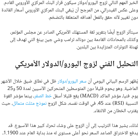
الخبر المهم التالي لزوج اليورو/دولار سيكون قرار البنك المركزي الأوروبي القادم.
وعلى عكس الفيدرالي، من المرجح أن يُبقي البنك المركزي الأوروبي أسعار الفائدة
دون تغيير لأنه حقق بالفعل أهدافه المتعلقة بالتضخم.
سيتأثر الزوج أيضًا بتقرير ثقة المستهلك الأمريكي الصادر عن مجلس المؤتمر،
وكذلك بالمحادثات القادمة بين دونالد ترامب وشي جين بينغ التي تهدف إلى
تهدئة التوترات المتزايدة بين البلدين.
التحليل الفني لزوج اليورو/الدولار الأمريكي
يُظهر الرسم البياني اليومي أن
سعر اليورو/دولار
ظل في نطاق ضيق خلال الأشهر
الماضية. وهو يحوم قليلاً دون المتوسطين المتحركين الأسيين لمدة 50 و25
يوم. فنيا، مؤشر الماكد (MACD) يقع قليلا أسفل
خط الصفر
، بينما مؤشر القوة
النسبية (RSI) عند 45. في الوقت نفسه، شكل الزوج
نموذج مثلث متماثل
، حيث
يقترب الخطان من الالتقاء.
لذلك، يشير هذا الترتيب إلى أن الزوج على وشك تحرك كبير هذا الأسبوع. قد
يدفع الاختراق الصاعد السعر نحو أعلى مستوى له منذ بداية العام عند 1.1900،