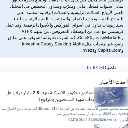
ثماني سنوات كمحلل مالي ومدرّب ومتداول. يتخصص في التحليل
الفني لأزواج العملات الرئيسية والعملات الرقمية، معتمدا على
النماذج الفنية، وتحديد الاتجاه، والمؤشرات الفنية الرئيسية لبناء
سيناريوهات تداول في أسواق الفوركس والأصول الرقمية. وقد عمل
كريسبس مع عدد من الوسطاء المعروفين، من بينهم ATFX
وeasyMarkets وOctaFX، كما نُشرت تعليقاته السوقية على نطاق
واسع عبر منصات مثل Seeking Alpha وInvestingCube
وCapital.com وInvezz.
ملصق
EUR/USD
أحدث الأخبار
صناديق بيتكوين الأميركية تنزف 2.8 مليار دولار: هل
بدأت شهية المستثمرين بالتراجع؟
سجلت صناديق بيتكوين الأميركية المتداولة في البورصة (Bitcoin ETF) أكبر موجة نزوح للأموال منذ
إطلاقها بداية 2024، وذلك بعد أن سحب المستثمرون نحو.
أخبار العملات
31/05/2026 08:42 GMT0