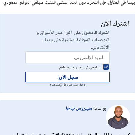
بينما في المقابل، فإن التحرك دون الحد السفلي للمثلث سيلغي التوقع الصعودي.
اشترك الان
اشترك للحصول على آخر اخبار الأسواق و
التوصيات المجانية مباشرة على بريدك
الالكتروني.
ساعدني في إختيار وسيط ملائم
سجل الآن!
أوافق على شروط الإستخدام.
بواسطة
سيبروس نياجا
كريسبس نياغا محلل فني لدى DailyForex، ويتمتع بخبرة تتجاوز