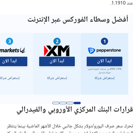
عند 1.1910.
أفضل وسطاء الفوركس عبر الإنترنت
3
2
1
ابدأ الان
ابدأ الان
ابدأ الان
73%- 89% من حسابات التجزئة تخسر
اموالا بالتداول
إستعراض شركة
إستعراض شركة
إستعراض شركة
قرارات البنك المركزي الأوروبي والفيدرالي
تحرك سعر صرف اليورو/دولار بشكل جانبي خلال الأشهر الماضية بينما ينتظر