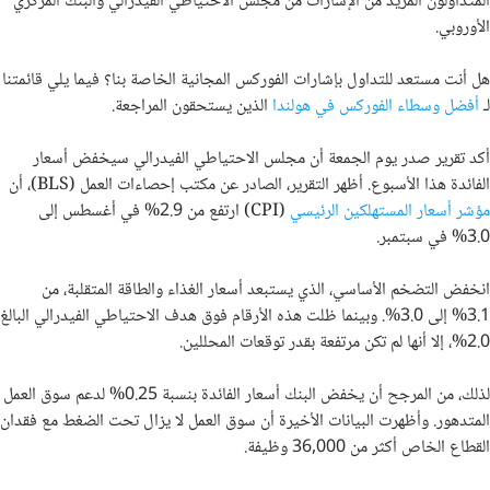
المتداولون المزيد من الإشارات من مجلس الاحتياطي الفيدرالي والبنك المركزي
الأوروبي.
هل أنت مستعد للتداول بإشارات الفوركس المجانية الخاصة بنا؟ فيما يلي قائمتنا
لـ
أفضل وسطاء الفوركس في هولندا
الذين يستحقون المراجعة
.
أكد تقرير صدر يوم الجمعة أن مجلس الاحتياطي الفيدرالي سيخفض أسعار
الفائدة هذا الأسبوع. أظهر التقرير، الصادر عن مكتب إحصاءات العمل (BLS)، أن
مؤشر أسعار المستهلكين الرئيسي
(CPI) ارتفع من 2.9% في أغسطس إلى
3.0% في سبتمبر.
انخفض التضخم الأساسي، الذي يستبعد أسعار الغذاء والطاقة المتقلبة، من
3.1% إلى 3.0%. وبينما ظلت هذه الأرقام فوق هدف الاحتياطي الفيدرالي البالغ
2.0%، إلا أنها لم تكن مرتفعة بقدر توقعات المحللين.
لذلك، من المرجح أن يخفض البنك أسعار الفائدة بنسبة 0.25% لدعم سوق العمل
المتدهور. وأظهرت البيانات الأخيرة أن سوق العمل لا يزال تحت الضغط مع فقدان
القطاع الخاص أكثر من 36,000 وظيفة.