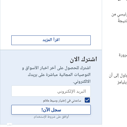
ابدأ الان
8
يخسر 89٪ من مستثمري التجزئة أموالهم.
إستعراض شركة
لك الرئيسي من
. ونتيجةً
ابدأ الان
9
إستعراض شركة
اقرأ المزيد
رورة
اشترك الان
رأس مالك في خطر
10
إستعراض شركة
اشترك للحصول على آخر اخبار الأسواق و
التوصيات المجانية مباشرة على بريدك
اول إلى أن
الالكتروني.
ويليامز
ساعدني في إختيار وسيط ملائم
سجل الآن!
أوافق على شروط الإستخدام.
أعلان