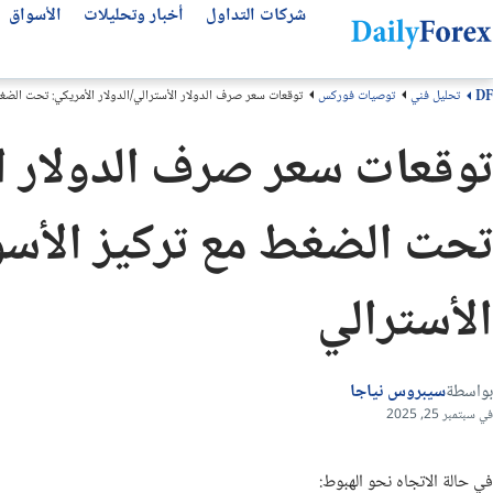
شركات التداول
أخبار وتحليلات
الأسواق
تحليل فني
توصيات فوركس
توقعات سعر صرف الدولار الأسترالي/الدولار الأمريكي: تحت الضغط
DF
التحليلات الفنية
عن ديلي فوركس
تحليل الأسهم العالمية
أفضل شركات التداول
مقالات مهمة للمتداول العربي
توقعات سعر صرف الدولار الأ
من نحن
التحليل الفني
سوق الأسهم اليوم
انواع شركات التداول
أفضل قنوات التلجرام
كيف نكسب المال
كتب تداول مجانية
أفضل شركات الفوركس
توقعات الفوركس الأسبوعية
تحت الضغط مع تركيز الأسو
لماذا تثق بنا؟
توقعات الذهب
منصات التداول
منهجيتنا
عملات الفوركس
مقارنة شركات التداول
الأسترالي
سياسة التحرير
بونص الفوركس
اتصل بنا
شركات تداول الذهب
الأسئلة الشائعة
حسابات التداول الإسلامية
بواسطة
سيبروس نياجا
الشروط والأحكام
في سبتمبر 25, 2025
في حالة الاتجاه نحو الهبوط: