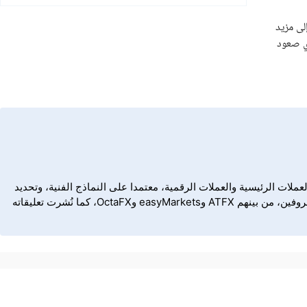
Awesome Oscilla إلى مزيد
. أخيرا، أي صعود
فني لأزواج العملات الرئيسية والعملات الرقمية، معتمدا على النماذج الفنية، وتحديد
الاتجاه، والمؤشرات الفنية الرئيسية لبناء سيناريوهات تداول في أسواق الفوركس والأصول الرقمية. وقد عمل كريسبس مع عدد من الوسطاء المعروفين، من بينهم ATFX وeasyMarkets وOctaFX، كما نُشرت تعليقاته