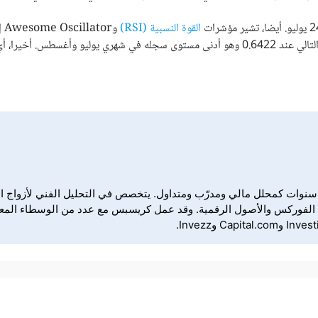
القوة النسبية (RSI)
وtor
من الهبوط. لذلك، من المرجح أن يواصل الزوج الانخفاض مستهدفًا مستوى الدعم التالي عند 0.6422 وهو أدنى مستوى سجله في شهري يوليو وأغسطس
Dail، ويتمتع بخبرة تتجاوز ثماني سنوات كمحلل مالي ومدرّب ومتداول. يتخصص في التحليل ال