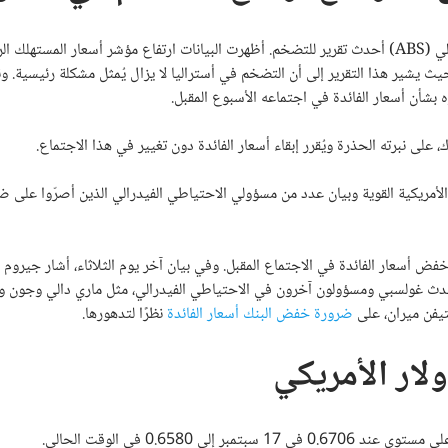
بعد نشر مكتب الإحصاءات الأسترالي (ABS) أحدث تقرير للتضخم. أظهرت البيانات ارتفاع مؤشر أسعار المسته
يوليو إلى 3% في أغسطس، متجاوزًا متوسط ​​التوقعات البالغ 2.8%. حيث يشير هذا التقرير إلى أن التضخم في أستراليا لا يزال يُمثل مشكلة رئيسية
 بشأن أسعار الفائدة في اجتماعه الأسبوع المقبل.
لى نبرته الحذرة ويُقرر إبقاء أسعار الفائدة دون تغيير في هذا الاجتماع.
 الأمريكية القوية وبيان عدد من مسؤولي الاحتياطي الفيدرالي الذين أصرّوا على ض
ض أسعار الفائدة في الاجتماع المقبل. وفي بيان آخر يوم الثلاثاء، أشار جيروم ب
ضمونًا بنسبة 100% بسبب التضخم. سيتحدث غولسبي ومسؤولون آخرون في الاحتياطي الفيدرالي، مثل ماري دالي وجون 
يفن ميران، على
ضرورة خفض البنك أسعار الفائدة
نظرًا لتدهورها.
ولار الأمريكي