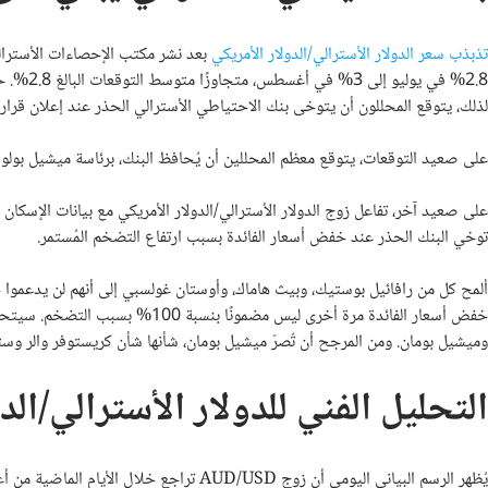
تذبذب سعر الدولار الأسترالي/الدولار الأمريكي
2.8% في 
لذلك، يتوقع المحللون أن يتوخى بنك الاحتياطي الأسترالي الحذر عند إعلان قراره
على صعيد التوقعات، يتوقع معظم المحللين أن يُحافظ البنك، برئاسة ميشيل بولوك، ع
على صعيد آخر، تفاعل زوج الدولار الأسترالي/الدولار الأمريكي مع بيانات الإسكان
توخي البنك الحذر عند خفض أسعار الفائدة بسبب ارتفاع التضخم المُستمر.
ألمح كل من رافائيل بوستيك، وبيث هاماك، وأوستان غولسبي إلى أنهم لن يدعموا خف
خفض أسعار الفائدة مرة أخرى ليس م
وميشيل بومان. ومن المرجح أن تُصرّ ميشيل بومان، شأنها شأن كريستوفر والر وست
التحليل الفني للدولار الأسترالي/الد
يُظهر الرسم البياني اليومي أن زوج AUD/USD تراجع خلال الأيام الماضية من أعلى مستوى عند 0.6706 في 17 سبتمبر إلى 0.6580 في الوقت الحالي.