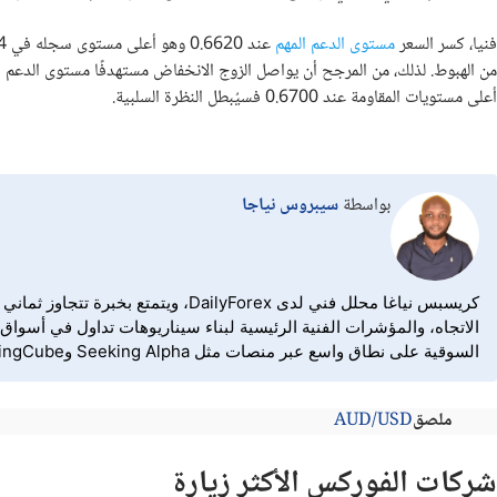
فنيا، كسر السعر
مستوى الدعم المهم
عند 0.6620 وهو أعلى مستوى سجله في 24 يوليو. أيضا، تشير مؤشرات
أعلى مستويات المقاومة عند 0.6700 فسيُبطل النظرة السلبية.
بواسطة
سيبروس نياجا
كريسبس نياغا محلل فني لدى yForex
السوقية على نطاق واسع عبر منصات مثل Seeking Alpha وInvestingCube وCapital.com وInvezz.
ملصق
AUD/USD
شركات الفوركس الأكثر زيارة