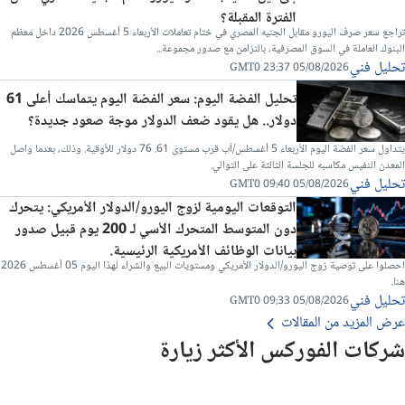
الفترة المقبلة؟
تراجع سعر صرف اليورو مقابل الجنيه المصري في ختام تعاملات الأربعاء 5 أغسطس 2026 داخل معظم
البنوك العاملة في السوق المصرفية، بالتزامن مع صدور مجموعة...
تحليل فني
05/08/2026 23:37 GMT0
تحليل الفضة اليوم: سعر الفضة اليوم يتماسك أعلى 61
دولار.. هل يقود ضعف الدولار موجة صعود جديدة؟
يتداول سعر الفضة اليوم الأربعاء 5 أغسطس/آب قرب مستوى 61. 76 دولار للأوقية. وذلك، بعدما واصل
المعدن النفيس مكاسبه للجلسة الثالثة على التوالي.
تحليل فني
05/08/2026 09:40 GMT0
التوقعات اليومية لزوج اليورو/الدولار الأمريكي: يتحرك
دون المتوسط المتحرك الأسي لـ 200 يوم قبيل صدور
بيانات الوظائف الأمريكية الرئيسية.
احصلوا على توصية زوج اليورو/الدولار الأمريكي ومستويات البيع والشراء لهذا اليوم 05 أغسطس 2026
هنا.
تحليل فني
05/08/2026 09:33 GMT0
عرض المزيد من المقالات
شركات الفوركس الأكثر زيارة