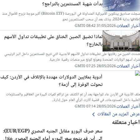
بدأت شهية المستثمرين بالتراجع؟
سجلت صناديق بيتكوين الأميركية المتداولة في البورصة (Bitcoin ETF) أكبر موجة نزوح للأموال منذ
إطلاقها بداية 2024، وذلك بعد أن سحب المستثمرون نحو.
أخبار العملات
31/05/2026 08:42 GMT0
لماذا تضيق الصين الخناق على تطبيقات تداول الأسهم
بالخارج؟
شددت الصين من رقابتها على تطبيقات تداول الأسهم الأجنبية التي تتيح للمستثمرين داخل البر الرئيسي
شراء أسهم الولايات المتحدة وهونغ كونغ عبر منصات رقمية خارجية.
أخبار العملات
28/05/2026 07:25 GMT0
أدوية بملايين الدولارات مهددة بالإتلاف في الأردن: كيف
تحولت الوفرة إلى أزمة؟
ملف الأدوية في الأردن عاد للواجهة بعد أن تم الكشف عن تراكم كميات كبيرة من العقاقير والمستلزمات
الطبية داخل المستودعات، في قضية أثارت الرأي العام حول إدارة...
أخبار العملات
28/05/2026 07:14 GMT0
عرض المزيد من المقالات
اخبار متعلقه
سعر صرف اليورو مقابل الجنيه المصري (EUR/EGP):
إلى أين قد يتجه سعر اليورو أمام الجنيه المصري خلال