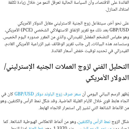
الفائدة على الاقتصاد، وأن السياسة الحالية تعرقل النمو من خلال زيادة تكلفة
امتلاك المنازل.
على نحو آخر، سيتفاعل زوج الجنية الاسترليني مقابل الدولار الأمريكي
GBP/USD بعد ذلك مع تقرير الإنفاق الاستهلاكي الشخصي (PCE) الأمريكي،
وهو مقياس التضخم المفضل للفيدرالي، والذي من المقرر صدوره اليوم الخميس.
وستساعد هذه البيانات، إلى جانب تقرير الوظائف غير الزراعية الأمريكي القادم،
الفيدرالي في تحديد توقيت خفض أسعار الفائدة.
التحليل الفني لزوج العملات الجنيه الإسترليني/
الدولار الأمريكي
يُظهر الرسم البياني اليومي أن
سعر صرف زوج الباوند دولار GBP/USD
كان في
اتجاه هابط قوي خلال الأيام القليلة الماضية. وقد شكّل نمط الرأس والكتفين، وهو
من الأنماط الشائعة التي تشير إلى استمرار الاتجاه الهابط.
شكّل الزوج
نمط الرأس والكتفين
، وهو من أنماط الانعكاس الهبوطية الشائعة. كما
تحرك دون
مستوى الدعم الرئيسي
عند 1.3370، وهو
خط العنق
لهذا النمط.