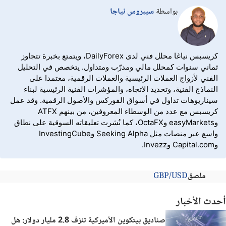
بواسطة
سيبروس نياجا
كريسبس نياغا محلل فني لدى DailyForex، ويتمتع بخبرة تتجاوز
ثماني سنوات كمحلل مالي ومدرّب ومتداول. يتخصص في التحليل
الفني لأزواج العملات الرئيسية والعملات الرقمية، معتمدا على
النماذج الفنية، وتحديد الاتجاه، والمؤشرات الفنية الرئيسية لبناء
سيناريوهات تداول في أسواق الفوركس والأصول الرقمية. وقد عمل
كريسبس مع عدد من الوسطاء المعروفين، من بينهم ATFX
وeasyMarkets وOctaFX، كما نُشرت تعليقاته السوقية على نطاق
واسع عبر منصات مثل Seeking Alpha وInvestingCube
وCapital.com وInvezz.
ملصق
GBP/USD
أحدث الأخبار
صناديق بيتكوين الأميركية تنزف 2.8 مليار دولار: هل