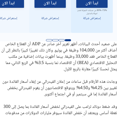
ابدأ الان
ابدأ الان
ابدأ الان
73%- 89% من حسابات التجزئة تخسر
اموالا بالتداول
إستعراض شركة
إستعراض شركة
إستعراض شركة
على صعيد أحدث البيانات، أظهر تقرير آخر صادر عن ADP أن القطاع الخاص
أضاف أكثر من 104,000 وظيفة في يوليو. وكان ذلك تغييرًا كبيرًا بالنظر إلى أن
القطاع الخاص فقد 33,000 وظيفة. بينما أظهرت بيانات إضافية من مكتب
التحليل الاقتصادي (BEA) أن الاقتصاد نما بنسبة 3.5% في الربع الثاني، مما
يمثل تحسنًا كبيرًا مقارنة بالربع الأول.
وجاءت هذه الأرقام قبل ساعات من إعلان الفيدرالي عن إبقاء أسعار الفائدة دون
تغيير بين 4.25% و4.50%. ويتوقع الاقتصاديون أن يقوم الفيدرالي بخفض
أسعار الفائدة إما في سبتمبر أو في اجتماع أكتوبر.
وقد ضغط دونالد ترامب على الفيدرالي لخفض أسعار الفائدة بما يصل إلى 300
نقطة أساس. ويعتقد أن خفض الفائدة سيوفر مليارات الدولارات من مدفوعات