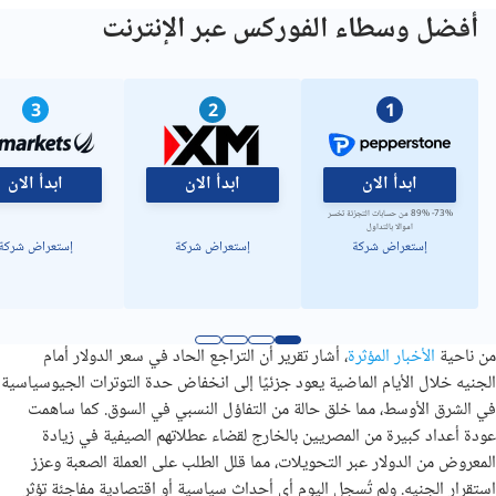
أفضل وسطاء الفوركس عبر الإنترنت
3
2
1
ابدأ الان
ابدأ الان
ابدأ الان
73%- 89% من حسابات التجزئة تخسر
اموالا بالتداول
إستعراض شركة
إستعراض شركة
إستعراض شركة
من ناحية
الأخبار المؤثرة
، أشار تقرير أن التراجع الحاد في سعر الدولار أمام
الجنيه خلال الأيام الماضية يعود جزئيًا إلى انخفاض حدة التوترات الجيوسياسية
في الشرق الأوسط، مما خلق حالة من التفاؤل النسبي في السوق. كما ساهمت
عودة أعداد كبيرة من المصريين بالخارج لقضاء عطلاتهم الصيفية في زيادة
المعروض من الدولار عبر التحويلات، مما قلل الطلب على العملة الصعبة وعزز
استقرار الجنيه. ولم تُسجل اليوم أي أحداث سياسية أو اقتصادية مفاجئة تؤثر