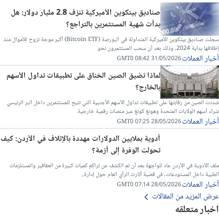
صناديق بيتكوين الأميركية تنزف 2.8 مليار دولار: هل
بدأت شهية المستثمرين بالتراجع؟
سجلت صناديق بيتكوين الأميركية المتداولة في البورصة (Bitcoin ETF) أكبر موجة نزوح للأموال منذ
إطلاقها بداية 2024، وذلك بعد أن سحب المستثمرون نحو.
أخبار العملات
31/05/2026 08:42 GMT0
لماذا تضيق الصين الخناق على تطبيقات تداول الأسهم
بالخارج؟
شددت الصين من رقابتها على تطبيقات تداول الأسهم الأجنبية التي تتيح للمستثمرين داخل البر الرئيسي
شراء أسهم الولايات المتحدة وهونغ كونغ عبر منصات رقمية خارجية.
أخبار العملات
28/05/2026 07:25 GMT0
أدوية بملايين الدولارات مهددة بالإتلاف في الأردن: كيف
تحولت الوفرة إلى أزمة؟
ملف الأدوية في الأردن عاد للواجهة بعد أن تم الكشف عن تراكم كميات كبيرة من العقاقير والمستلزمات
الطبية داخل المستودعات، في قضية أثارت الرأي العام حول إدارة...
أخبار العملات
28/05/2026 07:14 GMT0
عرض المزيد من المقالات
اخبار متعلقه