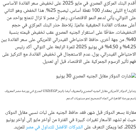
أقدم البنك المركزي المصري في مايو 2025 على تخفيض سعر الفائدة الأساسي
للإيداع الليلي بمقدار 100 نقطة أساس، ليصبح 25%. هذا الخفض، وهو الثاني
على التوالي، يأتي لدعم النمو الاقتصادي، رغم أن مصر لا تزال تتمتع بواحد من
أعلى معدلات الفائدة الحقيقية عالميًا. يُلاحظ حذر البنك المركزي في حجم
التخفيضات، حفاظًا على استقرار الجنيه المصري عقب تخفيض قيمته بنسبة
40%. من جهة أخرى، حافظ الاحتياطي الفيدرالي الأمريكي على سعر الفائدة بين
4.25% و 4.50% في يونيو 2025 للمرة الرابعة على التوالي. أكد رئيس
الاحتياطي الفيدرالي، بول، عدم الاستعجال في تخفيض الفائدة، مع التركيز على
فهم تأثير الرسوم الجمركية على الاقتصاد قبل أي تعديل.
يتداول الدولار الأمريكي مقابل الجنيه المصري والمعروف أيضا بالرمز USD/EGP المدرج في بورصة مصر المعروف
باسم بورصة القاهرة في اتجاه التصحيح نحو مستويات الدعم.
مقارنة بسعر الدولار قبل شهر، فقد حافظ الجنيه على ثبات نسبي مقابل الدولار،
حيث لم تشهد الأسعار تغيرات كبيرة في الفترة من أواخر مايو إلى أواخر يونيو
2025، كما ويمكن التعرف على
الشركات الأفضل للتداول في مصر
للمزيد.