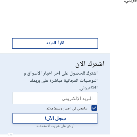
يستهدف السعر مستويات المقاومة عند 3.55 دولار أمريكي ثم مستويات 3.66 دولار أمريكي،
ابدأ الان
8
يخسر 89٪ من مستثمري التجزئة أموالهم.
إستعراض شركة
ابدأ الان
9
إستعراض شركة
اقرأ المزيد
اشترك الان
رأس مالك في خطر
10
إستعراض شركة
اشترك للحصول على آخر اخبار الأسواق و
التوصيات المجانية مباشرة على بريدك
الالكتروني.
ساعدني في إختيار وسيط ملائم
سجل الآن!
أوافق على شروط الإستخدام.
أعلان