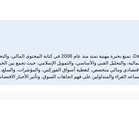
نبذة عن ندا فراج ندى فراج كاتبة ومحررة اقتصادية ومالية في yForex
الية، والتحليل الفني والأساسي، والتمويل الإسلامي، حيث تجمع بين الخبر
ملها في DailyForex إعداد وتحرير محتوى اقتصادي ومالي متخصص، لتغطية أسواق الفوركس، والم
د القراء والمتداولين على فهم اتجاهات السوق، وتأثير الأخبار الاقتصادي