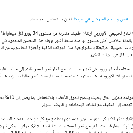
ـ
أفضل وسطاء الفوركس في أمريكا
الذين يستحقون المراجعة
.
، فلقد سجلت العقود الآجلة للغاز الطبيعي الأوروبي ارتفاع طفيف مقتربة من 
حاولة لتعويض جزء من خسائر الأسبوع الماضي، حيث تراجعت الأسعار بنسبة 8 بالمائة لتلامس أدنى مستوى لها منذ سبعة أشهر. وجاء هذا التحسن المح
ردات الصينية المرتبطة بالتكنولوجيا، مثل الهواتف الذكية وأجهزة الحاسوب، من ال
 الغاز في الوقت الأخير.
ي مختلف أنحاء أوروبا في تعزيز عمليات ضخ الغاز نحو المخزونات، إلى جانب تقل
من جانب السياسات، وافقت دول الاتحاد الأوروبي على إدخال مرونة إضافي
، يتداول سعر صرف الغاز الطبيعي حاليا بالقرب من مستوى 3.43 دولار الأمريكي وهو مستوى دعم مهم يتقاطع مع كل من خط الاتجاه