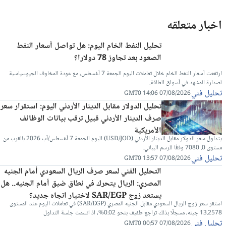
اخبار متعلقه
تحليل النفط الخام اليوم: هل تواصل أسعار النفط
الصعود بعد تجاوز 78 دولارا؟
ارتفعت أسعار النفط الخام خلال تعاملات اليوم الجمعة 7 أغسطس، مع عودة المخاوف الجيوسياسية
لصدارة المشهد في أسواق الطاقة.
تحليل فني
07/08/2026 14:06 GMT0
تحليل الدولار مقابل الدينار الأردني اليوم: استقرار سعر
صرف الدينار الأردني قبيل ترقب بيانات الوظائف
الأمريكية
يتداول سعر الدولار مقابل الدينار الأردني (USD/JOD) اليوم الجمعة 7 أغسطس/آب 2026 بالقرب من
مستوى 0. 7080 وفقًا للرسم البياني.
تحليل فني
07/08/2026 13:57 GMT0
التحليل الفني لسعر صرف الريال السعودي أمام الجنيه
المصري: الريال يتحرك في نطاق ضيق أمام الجنيه.. هل
يستعد زوج SAR/EGP لاختيار اتجاه جديد؟
استقر سعر زوج الريال السعودي مقابل الجنيه المصري (SAR/EGP) في تعاملات اليوم عند المستوى
13.2578 جينه، مسجلًا بذلك تراجع طفيف بنحو 0.02%، اذ اتسمت جلسة التداول
تحليل فني
07/08/2026 00:57 GMT0