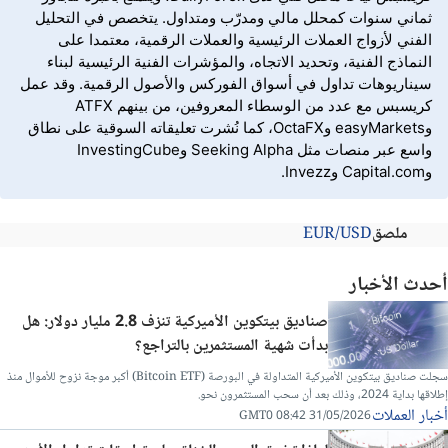
ثماني سنوات كمحلل مالي ومدرّب ومتداول. يتخصص في التحليل
الفني لأزواج العملات الرئيسية والعملات الرقمية، معتمدا على
النماذج الفنية، وتحديد الاتجاه، والمؤشرات الفنية الرئيسية لبناء
سيناريوهات تداول في أسواق الفوركس والأصول الرقمية. وقد عمل
كريسبس مع عدد من الوسطاء المعروفين، من بينهم ATFX
وeasyMarkets وOctaFX، كما نُشرت تعليقاته السوقية على نطاق
واسع عبر منصات مثل Seeking Alpha وInvestingCube
وCapital.com وInvezz.
ملصق
EUR/USD
أحدث الأخبار
صناديق بيتكوين الأميركية تنزف 2.8 مليار دولار: هل
بدأت شهية المستثمرين بالتراجع؟
سجلت صناديق بيتكوين الأميركية المتداولة في البورصة (Bitcoin ETF) أكبر موجة نزوح للأموال منذ
إطلاقها بداية 2024، وذلك بعد أن سحب المستثمرون نحو.
أخبار العملات
31/05/2026 08:42 GMT0