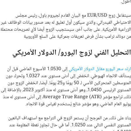
أطول.
سيتفاعل زوج EUR/USD مع البيان القادم لجيروم باول، رئيس مجلس
الاحتياطي الفيدرالي، والذي سيكون أول تعليق له بعد صدور بيانات الوظائف غير
الزراعية الأمريكية. على جانب آخر، سيستجيب الزوج أيضا لأي تصريحات محتملة
من دونالد ترامب بشأن فرض تعريفات جمركية على السلع الأوروبية
التحليل الفني لزوج اليورو/ الدولار الأمريكي
ارتد سعر اليورو مقابل الدولار الأمريكي
إلى 1.0530 الأسبوع الماضي قبل أن
يستأنف الاتجاه الهبوطي. انخفض إلى أدنى مستوى عند 1.0327 وتحرك دون
المتوسطين المتحركين الأسي لـ 50 يومًا و25 يومًا. أيضا، انخفض الزوج دون
المستوى الرئيسي 1.0450، وهو أدنى مستوى له منذ أكتوبر 2023. بالإضافة إلى
ذلك، تراجع مؤشر Average True Range (ATR) إلى أدنى مستوى له منذ
يوليو العام الماضي، وهو مؤشر شائع يُستخدم لقياس قوة الاتجاه.
بناءً على ذلك، من المرجح أن يستمر الزوج في التراجع مع استهداف البائعين
المستوى النفسي التالي عند 1.0250. أما في حال تجاوز نقطة المقاومة عند