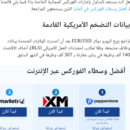
هل أنت مستعد للتداول بإشارات الفوركس المجانية الخاصة بنا؟ فيما يلي قائمتنا
لـ
أفضل وسطاء الفوركس في ألمانيا
الذين يستحقون المراجعة
.
بيانات التضخم الأمريكية القادمة
تراجع زوج اليورو دولار EUR/USD بعد أن أصدرت الولايات المتحدة بيانات
وظائف مشجعة. وفقًا لمكتب إحصاءات العمل الأمريكي (BLS)، أضاف الاقتصاد
140 ألف وظيفة في يناير، مقارنة بـ 307 ألف وظيفة في الشهر السابق.
أفضل وسطاء الفوركس عبر الإنترنت
3
2
1
ابدأ الان
ابدأ الان
ابدأ الان
73%- 89% من حسابات التجزئة تخسر
اموالا بالتداول
إستعراض شركة
إستعراض شركة
إستعراض شركة