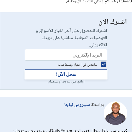
1.0400، فسيتم إبطال النظرة الهبوطية.
اشترك الان
اشترك للحصول على آخر اخبار الأسواق و
التوصيات المجانية مباشرة على بريدك
الالكتروني.
ساعدني في إختيار وسيط ملائم
سجل الآن!
أوافق على شروط الإستخدام.
بواسطة
سيبروس نياجا
كريسبس نياغا محلل فني لدى DailyForex، ويتمتع بخبرة تتجاوز