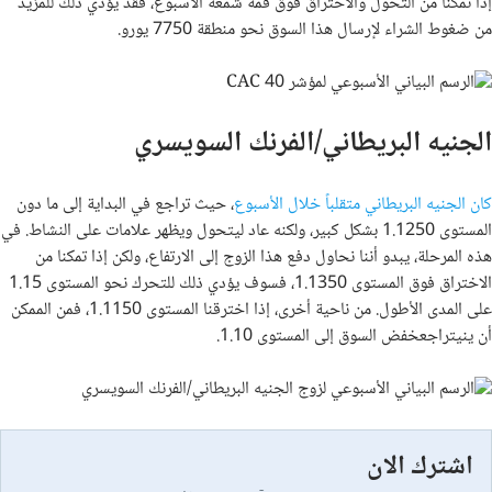
إذا تمكنا من التحول والاختراق فوق قمة شمعة الأسبوع، فقد يؤدي ذلك للمزيد
من ضغوط الشراء لإرسال هذا السوق نحو منطقة 7750 يورو.
الجنيه البريطاني/الفرنك السويسري
كان الجنيه البريطاني متقلباً خلال الأسبوع
، حيث تراجع في البداية إلى ما دون
المستوى 1.1250 بشكل كبير، ولكنه عاد ليتحول ويظهر علامات على النشاط. في
هذه المرحلة، يبدو أننا نحاول دفع هذا الزوج إلى الارتفاع، ولكن إذا تمكنا من
الاختراق فوق المستوى 1.1350، فسوف يؤدي ذلك للتحرك نحو المستوى 1.15
على المدى الأطول. من ناحية أخرى، إذا اخترقنا المستوى 1.1150، فمن الممكن
أن ينيتراجعخفض ​​السوق إلى المستوى 1.10.
اشترك الان