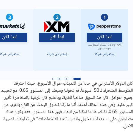
3
2
1
ابدأ الان
ابدأ الان
ابدأ الان
73%- 89% من حسابات التجزئة تخسر
اموالا بالتداول
إستعراض شركة
إستعراض شركة
إستعراض شركة
كان الدولار الأسترالي في حالة من التذبذب طوال الأسبوع، حيث اخترقنا
المتوسط ​​المتحرك لـ 50 أسبوعاً، ثم تحولنا وهبطنا إلى المستوى 0.65. مع تحييد
جميع العوامل، كان هذ السوق صاخباً للغاية، وبالطبع كان للرغبة بالمخاطرة تأثير
كبير عليه، وفي هذه الحالة، أعتقد أننا ما زلنا نحاول البحث عن القاع بالقرب من
المستوى 0.65، لذلك، طالما تمكنا من البقاء فوق هذا المستوى، فقد يكون هناك
متداولون على استعداد للدخول والشراء"عند الانخفاضات" في تداولات قصيرة
الأجل.