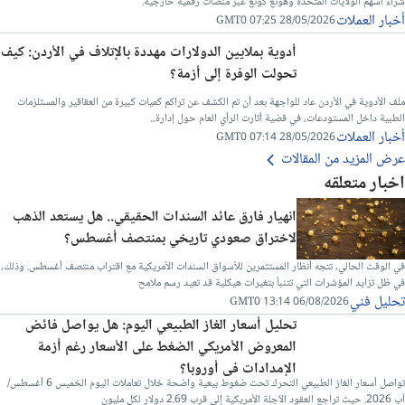
شراء أسهم الولايات المتحدة وهونغ كونغ عبر منصات رقمية خارجية.
أخبار العملات
28/05/2026 07:25 GMT0
أدوية بملايين الدولارات مهددة بالإتلاف في الأردن: كيف
تحولت الوفرة إلى أزمة؟
ملف الأدوية في الأردن عاد للواجهة بعد أن تم الكشف عن تراكم كميات كبيرة من العقاقير والمستلزمات
الطبية داخل المستودعات، في قضية أثارت الرأي العام حول إدارة...
أخبار العملات
28/05/2026 07:14 GMT0
عرض المزيد من المقالات
اخبار متعلقه
انهيار فارق عائد السندات الحقيقي.. هل يستعد الذهب
لاختراق صعودي تاريخي بمنتصف أغسطس؟
في الوقت الحالي، تتجه أنظار المستثمرين للأسواق السندات الأمريكية مع اقتراب منتصف أغسطس. وذلك،
في ظل تزايد المؤشرات التي تتنبأ بتغيرات هيكلية قد تعيد رسم ملامح
تحليل فني
06/08/2026 13:14 GMT0
تحليل أسعار الغاز الطبيعي اليوم: هل يواصل فائض
المعروض الأمريكي الضغط على الأسعار رغم أزمة
الإمدادات في أوروبا؟
تواصل أسعار الغاز الطبيعي التحرك تحت ضغوط بيعية واضحة خلال تعاملات اليوم الخميس 6 أغسطس/
آب 2026. حيث تراجع العقود الآجلة الأمريكية إلى قرب 2.69 دولار لكل مليون