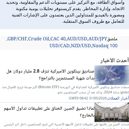
وأسواق الطاقة، مع التركيز على مستويات الدعم والمقاومة، وتحديد
الاتجاه، وإدارة المخاطر. يقدم كريستوفر تحليلات يومية مكتوبة
ومصورة بالفيديو للمتداولين الذين يعتمدون على الإشارات الفنية
للتعامل مع ظروف السوق المتقلبة.
ملصق
AUD/JPY
AUD/USD
CAC 40
Crude Oil
GBP/CHF
USD/CAD
NZD/USD
Nasdaq 100
أحدث الأخبار
صناديق بيتكوين الأميركية تنزف 2.8 مليار دولار: هل
بدأت شهية المستثمرين بالتراجع؟
سجلت صناديق بيتكوين الأميركية المتداولة في البورصة (Bitcoin ETF) أكبر موجة نزوح للأموال منذ
إطلاقها بداية 2024، وذلك بعد أن سحب المستثمرون نحو.
أخبار العملات
31/05/2026 08:42 GMT0
لماذا تضيق الصين الخناق على تطبيقات تداول الأسهم
بالخارج؟
شددت الصين من رقابتها على تطبيقات تداول الأسهم الأجنبية التي تتيح للمستثمرين داخل البر الرئيسي