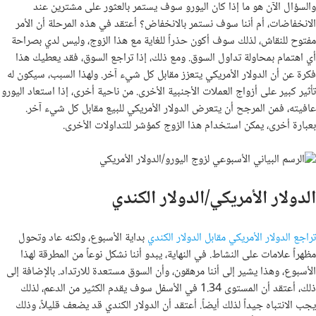
والسؤال الآن هو ما إذا كان اليورو سوف يستمر بالعثور على مشترين عند
الانخفاضات، أم أننا سوف نستمر بالانخفاض؟ أعتقد في هذه المرحلة أن الأمر
مفتوح للنقاش، لذلك سوف أكون حذراً للغاية مع هذا الزوج، وليس لدي بصراحة
أي اهتمام بمحاولة تداول السوق. ومع ذلك، إذا تراجع السوق، فقد يعطيك هذا
فكرة عن أن الدولار الأمريكي يتعزز مقابل كل شيء آخر. ولهذا السبب، سيكون له
تأثير كبير على أزواج العملات الأجنبية الأخرى. من ناحية أخرى، إذا استعاد اليورو
عافيته، فمن المرجح أن يتعرض الدولار الأمريكي للبيع مقابل كل شيء آخر.
بعبارة أخرى، يمكن استخدام هذا الزوج كمؤشر للتداولات الأخرى.
الدولار الأمريكي/الدولار الكندي
تراجع الدولار الأمريكي مقابل الدولار الكندي
بداية الأسبوع، ولكنه عاد وتحول
مظهراً علامات على النشاط. في النهاية، يبدو أننا نشكل نوعاً من المطرقة لهذا
الأسبوع، وهذا يشير إلى أننا مرهقون، وأن السوق مستعدة للارتداد. بالإضافة إلى
ذلك، أعتقد أن المستوى 1.34 في الأسفل سوف يقدم الكثير من الدعم، لذلك
يجب الانتباه جيداً لذلك أيضاً. أعتقد أن الدولار الكندي قد يضعف قليلاً، وذلك