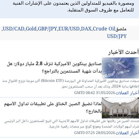
ومصورة بالفيديو للمتداولين الذين يعتمدون على الإشارات الفنية
للتعامل مع ظروف السوق المتقلبة.
ملصق
Crude Oil
DAX
EUR/USD
GBP/JPY
Gold
USD/CAD
USD/JPY
أحدث الأخبار
صناديق بيتكوين الأميركية تنزف 2.8 مليار دولار: هل
بدأت شهية المستثمرين بالتراجع؟
سجلت صناديق بيتكوين الأميركية المتداولة في البورصة (Bitcoin ETF) أكبر موجة نزوح للأموال منذ
إطلاقها بداية 2024، وذلك بعد أن سحب المستثمرون نحو.
أخبار العملات
31/05/2026 08:42 GMT0
لماذا تضيق الصين الخناق على تطبيقات تداول الأسهم
بالخارج؟
شددت الصين من رقابتها على تطبيقات تداول الأسهم الأجنبية التي تتيح للمستثمرين داخل البر الرئيسي
شراء أسهم الولايات المتحدة وهونغ كونغ عبر منصات رقمية خارجية.
أخبار العملات
28/05/2026 07:25 GMT0