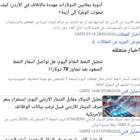
أدوية بملايين الدولارات مهددة بالإتلاف في الأردن: كيف
تحولت الوفرة إلى أزمة؟
ملف الأدوية في الأردن عاد للواجهة بعد أن تم الكشف عن تراكم كميات كبيرة من العقاقير والمستلزمات
الطبية داخل المستودعات، في قضية أثارت الرأي العام حول إدارة...
أخبار العملات
28/05/2026 07:14 GMT0
عرض المزيد من المقالات
اخبار متعلقه
تحليل النفط الخام اليوم: هل تواصل أسعار النفط
الصعود بعد تجاوز 78 دولارا؟
ارتفعت أسعار النفط الخام خلال تعاملات اليوم الجمعة 7 أغسطس، مع عودة المخاوف الجيوسياسية
لصدارة المشهد في أسواق الطاقة.
تحليل فني
07/08/2026 14:06 GMT0
تحليل الدولار مقابل الدينار الأردني اليوم: استقرار سعر
صرف الدينار الأردني قبيل ترقب بيانات الوظائف
الأمريكية
يتداول سعر الدولار مقابل الدينار الأردني (USD/JOD) اليوم الجمعة 7 أغسطس/آب 2026 بالقرب من
مستوى 0. 7080 وفقًا للرسم البياني.
تحليل فني
07/08/2026 13:57 GMT0
التحليل الفني لسعر صرف الريال السعودي أمام الجنيه