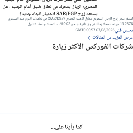
المصري: الريال يتحرك في نطاق ضيق أمام الجنيه.. هل
يستعد زوج SAR/EGP لاختيار اتجاه جديد؟
استقر سعر زوج الريال السعودي مقابل الجنيه المصري (SAR/EGP) في تعاملات اليوم عند المستوى
13.2578 جينه، مسجلًا بذلك تراجع طفيف بنحو 0.02%، اذ اتسمت جلسة التداول
تحليل فني
07/08/2026 00:57 GMT0
عرض المزيد من المقالات
شركات الفوركس الأكثر زيارة
كما رأينا على...