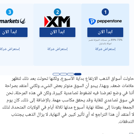
3
2
1
ابدأ الان
ابدأ الان
ابدأ الان
73%- 89% من حسابات التجزئة تخسر
اموالا بالتداول
إستعراض شركة
إستعراض شركة
إستعراض شركة
حاولت أسواق الذهب الارتفاع بداية الأسبوع، ولكنها تحولت بعد ذلك لتظهر
علامات ضعف. وبهذا، يبدو أن السوق متوتر بعض الشيء، ولكني أعتقد بصراحة
أننا في وضع تعرضنا فيه لضغوط تصاعدية كبيرة، ولكن في هذه المرحلة، نحن
في سوق تصاعدي للغاية وقد يحقق مكاسب مهمة. بالإضافة إلى ذلك، كان يوم
الجمعة يقودنا إلى عطلة نهاية أسبوع مدتها ثلاثة أيام في الولايات المتحدة، لذلك
لا أعتقد أن هذا التراجع له أي تأثير كبير. في النهاية، لا يزال الذهب يجتذب
التدفقات.