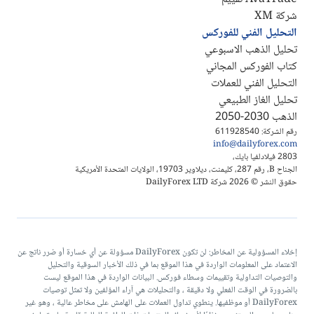
شركة XM
التحليل الفني للفوركس
تحليل الذهب الاسبوعي
كتاب الفوركس المجاني
التحليل الفني للعملات
تحليل الغاز الطبيعي
الذهب 2030-2050
رقم الشركة: 611928540
info@dailyforex.com
2803 فيلادلفيا بايك،
الجناح B، رقم 287، كليمنت، ديلاوير 19703، الولايات المتحدة الأمريكية
حقوق النشر © 2026 شركة DailyForex LTD
إخلاء المسؤولية عن المخاطر: لن تكون DailyForex مسؤولة عن أي خسارة أو ضرر ناتج عن
الاعتماد على المعلومات الواردة في هذا الموقع بما في ذلك الأخبار السوقية والتحليل
والتوصيات التداولية وتقييمات وسطاء فوركس. البيانات الواردة في هذا الموقع ليست
بالضرورة في الوقت الفعلي ولا دقيقة ، والتحليلات هي آراء المؤلفين ولا تمثل توصيات
DailyForex أو موظفيها. ينطوي تداول العملات على الهامش على مخاطر عالية ، وهو غير