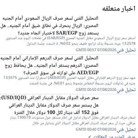
اخبار متعلقه
التحليل الفني لسعر صرف الريال السعودي أمام الجنيه
المصري: الريال يتحرك في نطاق ضيق أمام الجنيه.. هل
يستعد زوج SAR/EGP لاختيار اتجاه جديد؟
استقر سعر زوج الريال السعودي مقابل الجنيه المصري (SAR/EGP) في تعاملات اليوم عند المستوى
13.2578 جينه، مسجلًا بذلك تراجع طفيف بنحو 0.02%، اذ اتسمت جلسة التداول
تحليل فني
07/08/2026 00:57 GMT0
التحليل الفني لسعر صرف الدرهم الإماراتي أمام الجنيه
المصري: الدرهم يستقر أمام الجنيه.. هل يحافظ زوج
AED/EGP على توازنه في سوق الصرف؟
شهد سعر زوج الدرهم الإماراتي مقابل الجنيه المصري (AED/EGP) استقرارًا عند المستوى 13.5575
جنيه في تداولات اليوم، مسجلًا انخفاض ملحوظ بنحو 0.01%، في جلسة اتصفت
تحليل فني
07/08/2026 00:50 GMT0
سعر صرف الدولار مقابل الدينار العراقي (USD/IQD):
هل يستمر سعر صرف الدولار مقابل الدينار العراقي
فوق 152 ألف دينار لكل 100 دولار خلال الفترة
اسعار صرف الدينار العراقي مقابل الدولار تداول في إطار مستقر حول مستويات 1300.10 دينار
المقبلة؟
عراقي، حيث أن سعر صرف الدينار العراقي مقابل الدولار الذي يتداول من خلال
تحليل فني
07/08/2026 00:40 GMT0
عرض المزيد من المقالات