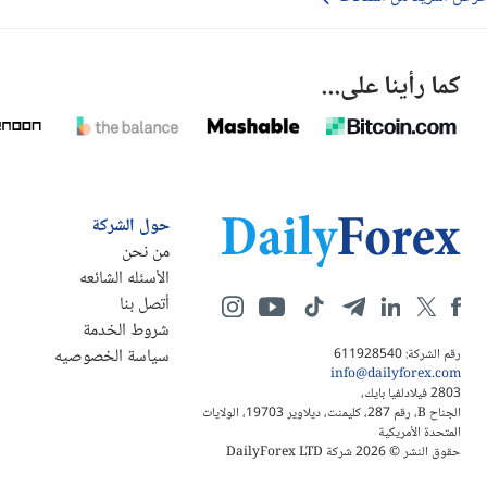
كما رأينا على...
حول الشركة
من نحن
الأسئله الشائعه
أتصل بنا
شروط الخدمة
سياسة الخصوصيه
رقم الشركة: 611928540
info@dailyforex.com
2803 فيلادلفيا بايك،
الجناح B، رقم 287، كليمنت، ديلاوير 19703، الولايات
المتحدة الأمريكية
حقوق النشر © 2026 شركة DailyForex LTD