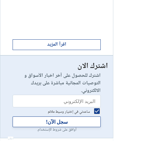
ابدأ الان
8
يخسر 89٪ من مستثمري التجزئة أموالهم.
إستعراض شركة
ابدأ الان
9
إستعراض شركة
اقرأ المزيد
اشترك الان
رأس مالك في خطر
10
إستعراض شركة
اشترك للحصول على آخر اخبار الأسواق و
التوصيات المجانية مباشرة على بريدك
الالكتروني.
ساعدني في إختيار وسيط ملائم
سجل الآن!
أوافق على شروط الإستخدام.
أعلان