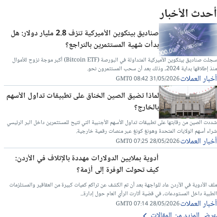
أحدث الأخبار
صناديق بيتكوين الأميركية تنزف 2.8 مليار دولار: هل
بدأت شهية المستثمرين بالتراجع؟
سجلت صناديق بيتكوين الأميركية المتداولة في البورصة (Bitcoin ETF) أكبر موجة نزوح للأموال
منذ إطلاقها بداية 2024، وذلك بعد أن سحب المستثمرون نحو.
أخبار العملات
31/05/2026 08:42 GMT0
لماذا تضيق الصين الخناق على تطبيقات تداول الأسهم
بالخارج؟
شددت الصين من رقابتها على تطبيقات تداول الأسهم الأجنبية التي تتيح للمستثمرين داخل البر الرئيسي
شراء أسهم الولايات المتحدة وهونغ كونغ عبر منصات رقمية خارجية.
أخبار العملات
28/05/2026 07:25 GMT0
أدوية بملايين الدولارات مهددة بالإتلاف في الأردن:
كيف تحولت الوفرة إلى أزمة؟
ملف الأدوية في الأردن عاد للواجهة بعد أن تم الكشف عن تراكم كميات كبيرة من العقاقير والمستلزمات
الطبية داخل المستودعات، في قضية أثارت الرأي العام حول إدارة...
أخبار العملات
28/05/2026 07:14 GMT0
عرض المزيد من المقالات