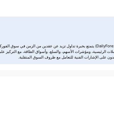
كريستوفر لويس هو محلل فني ومعلق على السوق في ديلي فوركس (DailyForex) يتمتع بخبرة تداول ت
ملات الرئيسية، ومؤشرات الأسهم، والسلع، وأسواق الطاقة، مع التركيز على
مدون على الإشارات الفنية للتعامل مع ظروف السوق المتقلبة.