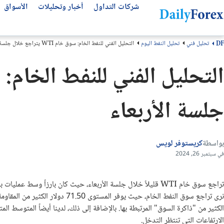
شركات التداول
أخبار وتحليلات
الأسواق
تحليل فني
تحليل النفط اليوم
التحليل الفني للنفط الخام: سوق خام WTI يتراجع خلال جلسة الأربعاء
DF
التحليلات الفنية
عن ديلي فوركس
تحليل الأسهم العالمية
أفضل شركات التداول
مقالات مهمة للمتداول العربي
من نحن
التحليل الفني
سوق الأسهم اليوم
انواع شركات التداول
أفضل قنوات التلجرام
سهم لوسيد LCID
كيف نكسب المال
كتب تداول مجانية
أفضل شركات الفوركس
توقعات الفوركس الأسبوعية
جلسة الأربعاء
لماذا تثق بنا؟
توقعات الذهب
منصات التداول
سهم مصرف الراجحي
منهجيتنا
سهم انفيديا NVDA
عملات الفوركس
مقارنة شركات التداول
سهم تسلا TSLA
سياسة التحرير
بونص الفوركس
بواسطة
كريستوفر لويس
اتصل بنا
سهم ارامكو
شركات تداول الذهب
في سبتمبر 26, 2024
سوق الأسهم
الأسئلة الشائعة
حسابات التداول الإسلامية
تراجع سوق خام WTI قليلاً خلال جلسة الأربعاء، حيث كان بارزاً 
الشروط والأحكام
نرى تراجع سوق النفط الخام، حيث يو
الارتفاعات التي تنتظر التدخل.