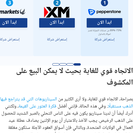
3
2
1
ابدأ الان
ابدأ الان
ابدأ الان
73%- 89% من حسابات التجزئة تخسر
اموالا بالتداول
إستعراض شركة
إستعراض شركة
إستعراض شركة
الاتجاه قوي للغاية بحيث لا يمكن البيع على
المكشوف
بصراحة، الاتجاه قوي للغاية، ولا أرى الكثير من
السيناريوهات التي قد يتراجع فيها
الذهب مستقبلًا
. وفي هذه الحالة، فإنني أفضل
فكرة العثور على القيمة
، ولكنني
أدرك أيضاً أن لدينا سيناريو يكون فيه على الناس التحلي بالصبر الشديد للحصول
على الذهب الرخيص. يجب الأخذ بالاعتبار أن يوم الإثنين يصادف عطلة عيد
العمال في الولايات المتحدة، وبالتالي فإن أسواق العقود الآجلة ستكون مغلقة