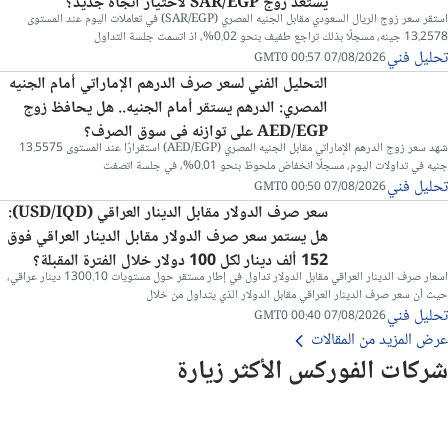
يستعد زوج SAR/EGP لاختيار اتجاه جديد؟
استقر سعر زوج الريال السعودي مقابل الجنيه المصري (SAR/EGP) في تعاملات اليوم عند المستوى
13.2578 جينه، مسجلًا بذلك تراجع طفيف بنحو 0.02%، اذ اتسمت جلسة التداول
تحليل فني
07/08/2026 00:57 GMT0
التحليل الفني لسعر صرف الدرهم الإماراتي أمام الجنيه
المصري: الدرهم يستقر أمام الجنيه.. هل يحافظ زوج
AED/EGP على توازنه في سوق الصرف؟
شهد سعر زوج الدرهم الإماراتي مقابل الجنيه المصري (AED/EGP) استقرارًا عند المستوى 13.5575
جنيه في تداولات اليوم، مسجلًا انخفاض ملحوظ بنحو 0.01%، في جلسة اتصفت
تحليل فني
07/08/2026 00:50 GMT0
سعر صرف الدولار مقابل الدينار العراقي (USD/IQD):
هل يستمر سعر صرف الدولار مقابل الدينار العراقي فوق
152 ألف دينار لكل 100 دولار خلال الفترة المقبلة؟
اسعار صرف الدينار العراقي مقابل الدولار تداول في إطار مستقر حول مستويات 1300.10 دينار عراقي،
حيث أن سعر صرف الدينار العراقي مقابل الدولار الذي يتداول من خلال
تحليل فني
07/08/2026 00:40 GMT0
عرض المزيد من المقالات
شركات الفوركس الأكثر زيارة