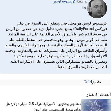
بواسطة
كريستوفر لويس
كريستوفر لويس هو محلل فني ومعلق على السوق في ديلي
فوركس (DailyForex) يتمتع بخبرة تداول تزيد عن عقدين من الزمن
في سوق الفوركس والأسواق الأخرى القائمة على الرافعة المالية.
يقيم في كولومبوس، أوهايو، وهو متخصص في التحليل القائم على
الرسوم البيانية لأزواج العملات الرئيسية، ومؤشرات الأسهم، والسلع،
وأسواق الطاقة، مع التركيز على مستويات الدعم والمقاومة، وتحديد
الاتجاه، وإدارة المخاطر. يقدم كريستوفر تحليلات يومية مكتوبة
ومصورة بالفيديو للمتداولين الذين يعتمدون على الإشارات الفنية
للتعامل مع ظروف السوق المتقلبة.
ملصق
Gold
أحدث الأخبار
صناديق بيتكوين الأميركية تنزف 2.8 مليار دولار: هل
بدأت شهية المستثمرين بالتراجع؟