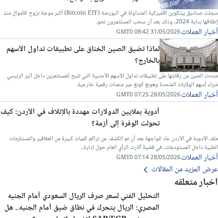
سجلت صناديق بيتكوين الأميركية المتداولة في البورصة (Bitcoin ETF) أكبر موجة نزوح للأموال منذ
إطلاقها بداية 2024، وذلك بعد أن سحب المستثمرون نحو.
أخبار العملات
31/05/2026 08:42 GMT0
لماذا تضيق الصين الخناق على تطبيقات تداول الأسهم
بالخارج؟
شددت الصين من رقابتها على تطبيقات تداول الأسهم الأجنبية التي تتيح للمستثمرين داخل البر الرئيسي
شراء أسهم الولايات المتحدة وهونغ كونغ عبر منصات رقمية خارجية.
أخبار العملات
28/05/2026 07:25 GMT0
أدوية بملايين الدولارات مهددة بالإتلاف في الأردن: كيف
تحولت الوفرة إلى أزمة؟
ملف الأدوية في الأردن عاد للواجهة بعد أن تم الكشف عن تراكم كميات كبيرة من العقاقير والمستلزمات
الطبية داخل المستودعات، في قضية أثارت الرأي العام حول إدارة...
أخبار العملات
28/05/2026 07:14 GMT0
عرض المزيد من المقالات
اخبار متعلقه
التحليل الفني لسعر صرف الريال السعودي أمام الجنيه
المصري: الريال يتحرك في نطاق ضيق أمام الجنيه.. هل