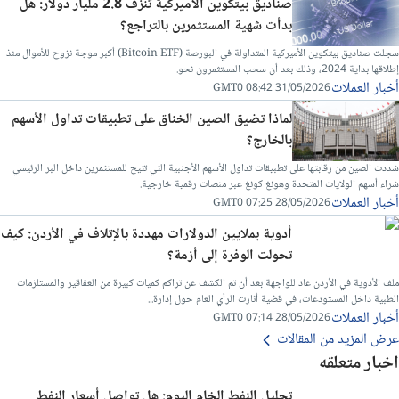
صناديق بيتكوين الأميركية تنزف 2.8 مليار دولار: هل
بدأت شهية المستثمرين بالتراجع؟
سجلت صناديق بيتكوين الأميركية المتداولة في البورصة (Bitcoin ETF) أكبر موجة نزوح للأموال منذ
إطلاقها بداية 2024، وذلك بعد أن سحب المستثمرون نحو.
أخبار العملات
31/05/2026 08:42 GMT0
لماذا تضيق الصين الخناق على تطبيقات تداول الأسهم
بالخارج؟
شددت الصين من رقابتها على تطبيقات تداول الأسهم الأجنبية التي تتيح للمستثمرين داخل البر الرئيسي
شراء أسهم الولايات المتحدة وهونغ كونغ عبر منصات رقمية خارجية.
أخبار العملات
28/05/2026 07:25 GMT0
أدوية بملايين الدولارات مهددة بالإتلاف في الأردن: كيف
تحولت الوفرة إلى أزمة؟
ملف الأدوية في الأردن عاد للواجهة بعد أن تم الكشف عن تراكم كميات كبيرة من العقاقير والمستلزمات
الطبية داخل المستودعات، في قضية أثارت الرأي العام حول إدارة...
أخبار العملات
28/05/2026 07:14 GMT0
عرض المزيد من المقالات
اخبار متعلقه
تحليل النفط الخام اليوم: هل تواصل أسعار النفط