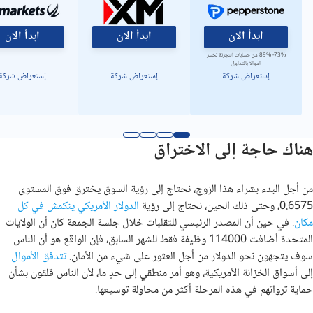
ابدأ الان
ابدأ الان
ابدأ الان
73%- 89% من حسابات التجزئة تخسر
اموالا بالتداول
إستعراض شركة
إستعراض شركة
إستعراض شركة
هناك حاجة إلى الاختراق
من أجل البدء بشراء هذا الزوج، نحتاج إلى رؤية السوق يخترق فوق المستوى
0.6575، وحتى ذلك الحين، نحتاج إلى رؤية
الدولار الأمريكي ينكمش في كل
مكان
. في حين أن المصدر الرئيسي للتقلبات خلال جلسة الجمعة كان أن الولايات
المتحدة أضافت 114000 وظيفة فقط للشهر السابق، فإن الواقع هو أن الناس
سوف يتجهون نحو الدولار من أجل العثور على شيء من الأمان.
تتدفق الأموال
إلى أسواق الخزانة الأمريكية، وهو أمر منطقي إلى حدٍ ما، لأن الناس قلقون بشأن
حماية ثرواتهم في هذه المرحلة أكثر من محاولة توسيعها.