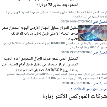
الصعود بعد تجاوز 78 دولارا؟
ارتفعت أسعار النفط الخام خلال تعاملات اليوم الجمعة 7 أغسطس، مع عودة المخاوف الجيوسياسية
لصدارة المشهد في أسواق الطاقة.
تحليل فني
07/08/2026 14:06 GMT0
تحليل الدولار مقابل الدينار الأردني اليوم: استقرار سعر
صرف الدينار الأردني قبيل ترقب بيانات الوظائف
الأمريكية
يتداول سعر الدولار مقابل الدينار الأردني (USD/JOD) اليوم الجمعة 7 أغسطس/آب 2026 بالقرب من
مستوى 0. 7080 وفقًا للرسم البياني.
تحليل فني
07/08/2026 13:57 GMT0
التحليل الفني لسعر صرف الريال السعودي أمام الجنيه
المصري: الريال يتحرك في نطاق ضيق أمام الجنيه.. هل
يستعد زوج SAR/EGP لاختيار اتجاه جديد؟
استقر سعر زوج الريال السعودي مقابل الجنيه المصري (SAR/EGP) في تعاملات اليوم عند المستوى
13.2578 جينه، مسجلًا بذلك تراجع طفيف بنحو 0.02%، اذ اتسمت جلسة التداول
تحليل فني
07/08/2026 00:57 GMT0
عرض المزيد من المقالات
شركات الفوركس الأكثر زيارة