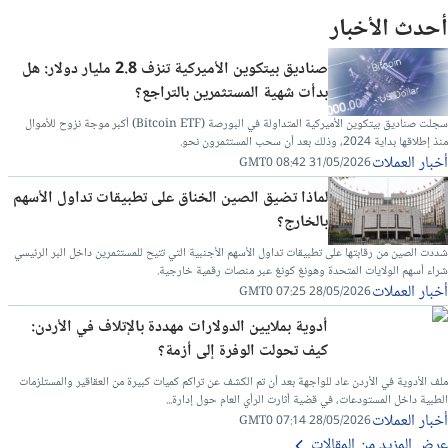
أحدث الأخبار
صناديق بيتكوين الأميركية تنزف 2.8 مليار دولار: هل
بدأت شهية المستثمرين بالتراجع؟
سجلت صناديق بيتكوين الأميركية المتداولة في البورصة (Bitcoin ETF) أكبر موجة نزوح للأموال
منذ إطلاقها بداية 2024، وذلك بعد أن سحب المستثمرون نحو.
أخبار العملات
31/05/2026 08:42 GMT0
لماذا تضيق الصين الخناق على تطبيقات تداول الأسهم
بالخارج؟
شددت الصين من رقابتها على تطبيقات تداول الأسهم الأجنبية التي تتيح للمستثمرين داخل البر الرئيسي
شراء أسهم الولايات المتحدة وهونغ كونغ عبر منصات رقمية خارجية.
أخبار العملات
28/05/2026 07:25 GMT0
أدوية بملايين الدولارات مهددة بالإتلاف في الأردن:
كيف تحولت الوفرة إلى أزمة؟
ملف الأدوية في الأردن عاد للواجهة بعد أن تم الكشف عن تراكم كميات كبيرة من العقاقير والمستلزمات
الطبية داخل المستودعات، في قضية أثارت الرأي العام حول إدارة...
أخبار العملات
28/05/2026 07:14 GMT0
عرض المزيد من المقالات