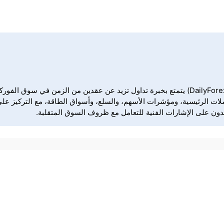
كريستوفر لويس هو محلل فني ومعلق على السوق في ديلي فوركس (DailyForex) يتمتع بخبرة تداول ت
ملات الرئيسية، ومؤشرات الأسهم، والسلع، وأسواق الطاقة، مع التركيز على
مدون على الإشارات الفنية للتعامل مع ظروف السوق المتقلبة.