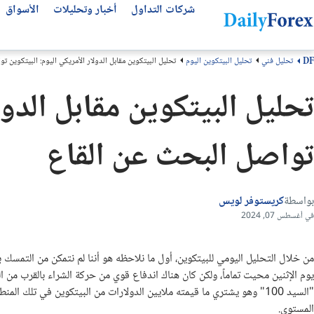
شركات التداول
أخبار وتحليلات
الأسواق
تحليل فني
تحليل البيتكوين اليوم
تحليل البيتكوين مقابل الدولار الأمريكي اليوم: البيتكوين ت
DF
التحليلات الفنية
عن ديلي فوركس
تحليل الأسهم العالمية
أفضل شركات التداول
مقالات مهمة للمتداول العربي
تحليل البيتكوين مقابل الدول
من نحن
التحليل الفني
سوق الأسهم اليوم
انواع شركات التداول
أفضل قنوات التلجرام
سهم لوسيد LCID
كيف نكسب المال
كتب تداول مجانية
أفضل شركات الفوركس
توقعات الفوركس الأسبوعية
تواصل البحث عن القاع
لماذا تثق بنا؟
توقعات الذهب
منصات التداول
سهم مصرف الراجحي
منهجيتنا
سهم انفيديا NVDA
عملات الفوركس
مقارنة شركات التداول
سهم تسلا TSLA
سياسة التحرير
بونص الفوركس
بواسطة
كريستوفر لويس
اتصل بنا
سهم ارامكو
شركات تداول الذهب
في أغسطس 07, 2024
سوق الأسهم
الأسئلة الشائعة
حسابات التداول الإسلامية
من خلال التحليل اليومي للبيتكوين، أول ما نلاحظه هو أننا لم نتمكن من التمسك ب
الشروط والأحكام
"السيد 100" وهو يشتري ما قيمته ملايين الدولارات من البيتكوين في تلك 
المستوى.