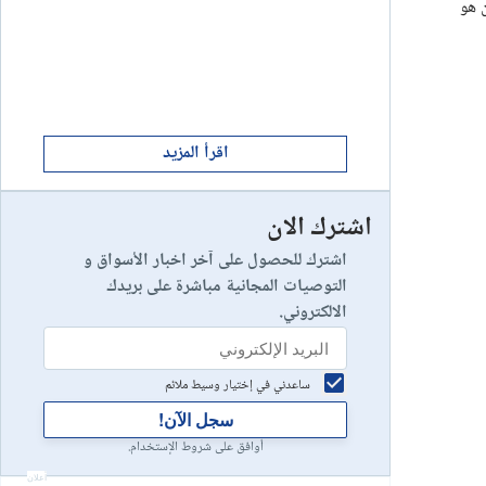
ابدأ الان
ن هو
8
يخسر 89٪ من مستثمري التجزئة أموالهم.
إستعراض شركة
ابدأ الان
9
إستعراض شركة
اقرأ المزيد
اشترك الان
رأس مالك في خطر
10
إستعراض شركة
اشترك للحصول على آخر اخبار الأسواق و
التوصيات المجانية مباشرة على بريدك
الالكتروني.
ساعدني في إختيار وسيط ملائم
سجل الآن!
أوافق على شروط الإستخدام.
أعلان