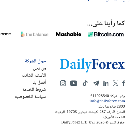
كما رأينا على...
حول الشركة
من نحن
الأسئله الشائعه
أتصل بنا
شروط الخدمة
سياسة الخصوصيه
رقم الشركة: 611928540
info@dailyforex.com
2803 فيلادلفيا بايك،
الجناح B، رقم 287، كليمنت، ديلاوير 19703، الولايات
المتحدة الأمريكية
حقوق النشر © 2026 شركة DailyForex LTD