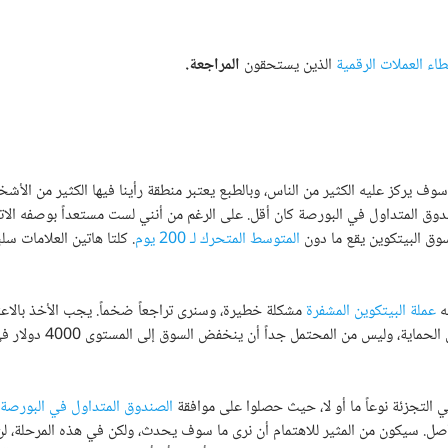
ء العملات الرقمية
الذين يستحقون
المراجعة
.
و أهمية نفسية سوف يركز عليه الكثير من الناس، وبالطبع يعتبر منطقة رأينا فيها الكثير من الأ
صندوق المتداول في البورصة كان أقل. على الرغم من أنني لست مستعداً بوصفه الاتج
 سوق البيتكوين يقع ما دون
المتوسط ​​​​المتحرك لـ 200 يوم
. كلتا هاتين العلامات سلب
ه
عملة البيتكوين المشفرة
مشكلة خطيرة، وسنرى تراجعاً ضخماً. يجب الأخذ بالاعت
هناك صندوق استثمار متداول في سوق البيتكوين الآن، وهذا سوف يوفر شيئاً من الحماية، ولي
التجزئة نوعاً ما أو لا، حيث حصلوا على موافقة
الصندوق المتداول في البورصة
أصل. سيكون من المثير للاهتمام أن نرى ما سوف يحدث، ولكن في هذه المرحلة، ل