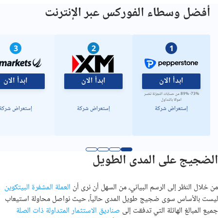
أفضل وسطاء الفوركس عبر الإنترنت
3
2
1
ابدأ الان
ابدأ الان
ابدأ الان
73%- 89% من حسابات التجزئة تخسر
اموالا بالتداول
إستعراض شركة
إستعراض شركة
إستعراض شركة
الضجيج على المدى الطويل
من خلال النظر إلى الرسم البياني، من السهل أن نرى أن
العملة المشفرة البيتكوين
ليست بالأساس سوى ضجيج طويل المدى حالياً، حيث نواصل محاولة استيعاب
جميع المبالغ الهائلة التي تدفقت إلى
صناديق الاستثمار المتداولة ذات الصلة