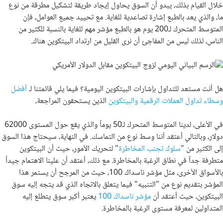
خلال القيام بذلك، يبدو أن السوق يحاول إيجاد طريقة لتشكيل مطرقة من نوع
ما، والذي يعد بالطبع إشارة تصاعدية للغاية. مع تحييد جميع العوامل، فإن
المتوسط ​​​​المتحرك لـ200 يوم هو بالطبع مؤشر مهم للغاية بالنسبة للكثير من
الناس، لذلك ليس من المفاجئ أن نرى القليل من ارتداد البيتكوين هناك.
هل أنت مستعد للتداول بإشارات البيتكوين اليومية؟ فيما يلي قائمتنا لـ
أفضل
وسطاء تداول العملات الرقمية والبيتكوين
الذين يستحقون المراجعة
.
في الأعلى، لدينا المتوسط ​​​​المتحرك لـ50 يوماً والذي يقع حول المستوى 62000
دولار، وبالتالي أعتقد أننا وسط نوع من التماسك. في النهاية، سيحتاج هذا السوق
إلى الكثير من "
سلوك تجنب المخاطرة
" لتحريك الأمور، حيث أن البيتكوين
متطرفة جداً في نطاق الرغبة بالمخاطرة. مع ذلك، أعتقد أن علينا الاهتمام جيداً
بالأسواق الأخرى، مثل مؤشر ناسداك 100، حيث من المرجح أن يستمر هذا
المؤشر بتقديم نوع من "التنبيه" فيما يتعلق بالاتجاه الذي قد يتجه إليه سوق
البيتكوين، حيث أعتقد أن
مؤشر ناسداك 100
يعتبر أكبر سوق يتطلع إليه
المتداولين لمعرفة مستوى الرغبة بالمخاطرة.