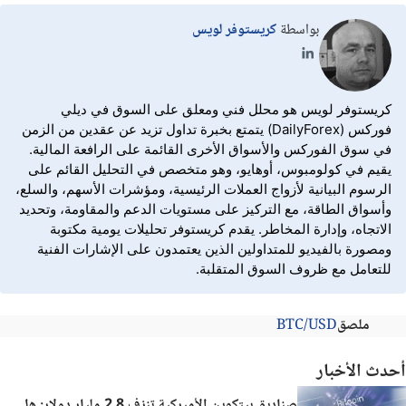
بواسطة
كريستوفر لويس
كريستوفر لويس هو محلل فني ومعلق على السوق في ديلي
فوركس (DailyForex) يتمتع بخبرة تداول تزيد عن عقدين من الزمن
في سوق الفوركس والأسواق الأخرى القائمة على الرافعة المالية.
يقيم في كولومبوس، أوهايو، وهو متخصص في التحليل القائم على
الرسوم البيانية لأزواج العملات الرئيسية، ومؤشرات الأسهم، والسلع،
وأسواق الطاقة، مع التركيز على مستويات الدعم والمقاومة، وتحديد
الاتجاه، وإدارة المخاطر. يقدم كريستوفر تحليلات يومية مكتوبة
ومصورة بالفيديو للمتداولين الذين يعتمدون على الإشارات الفنية
للتعامل مع ظروف السوق المتقلبة.
ملصق
BTC/USD
أحدث الأخبار
صناديق بيتكوين الأميركية تنزف 2.8 مليار دولار: هل