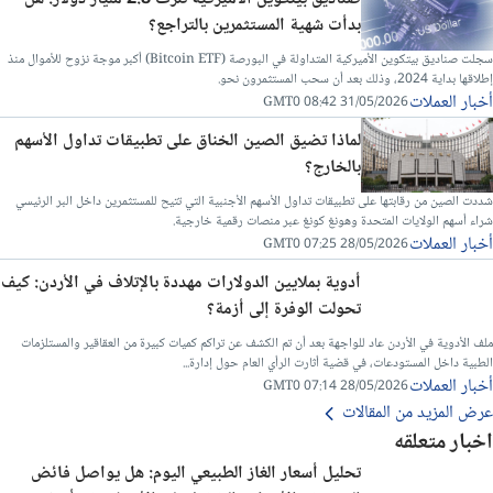
بدأت شهية المستثمرين بالتراجع؟
سجلت صناديق بيتكوين الأميركية المتداولة في البورصة (Bitcoin ETF) أكبر موجة نزوح للأموال منذ
إطلاقها بداية 2024، وذلك بعد أن سحب المستثمرون نحو.
أخبار العملات
31/05/2026 08:42 GMT0
لماذا تضيق الصين الخناق على تطبيقات تداول الأسهم
بالخارج؟
شددت الصين من رقابتها على تطبيقات تداول الأسهم الأجنبية التي تتيح للمستثمرين داخل البر الرئيسي
شراء أسهم الولايات المتحدة وهونغ كونغ عبر منصات رقمية خارجية.
أخبار العملات
28/05/2026 07:25 GMT0
أدوية بملايين الدولارات مهددة بالإتلاف في الأردن: كيف
تحولت الوفرة إلى أزمة؟
ملف الأدوية في الأردن عاد للواجهة بعد أن تم الكشف عن تراكم كميات كبيرة من العقاقير والمستلزمات
الطبية داخل المستودعات، في قضية أثارت الرأي العام حول إدارة...
أخبار العملات
28/05/2026 07:14 GMT0
عرض المزيد من المقالات
اخبار متعلقه
تحليل أسعار الغاز الطبيعي اليوم: هل يواصل فائض