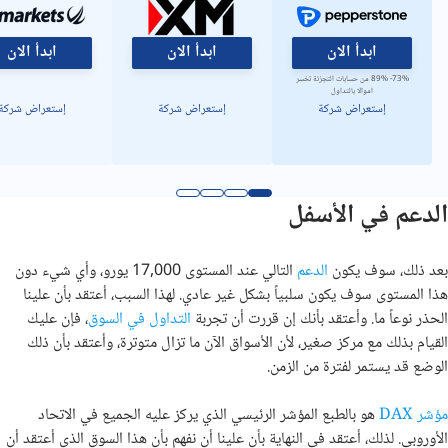
ابدأ الان
ابدأ الان
ابدأ الان
73%- 89% من حسابات التجزئة تخسر
اموالا بالتداول
إستعراض شركة
إستعراض شركة
إستعراض شركة
الدعم في الأسفل
بعد ذلك، سوف يكون
الدعم
التالي عند المستوى 17,000 يورو، وأي شيء دون
هذا المستوى سوف يكون سلبياً بشكل غير عادي. لهذا السبب، أعتقد بأن علينا
الحذر نوعاً ما. وأعتقد بأنك إن قررت أن تجربة
التداول في السوق
، فإن عليك
القيام بذلك مع مركز صغير، لأن الأسواق الآن ما تزال متوترة، وأعتقد بأن ذلك
الوضع قد يستمر لفترة من الزمن.
مؤشر DAX
هو بالطبع المؤشر الرئيسي الذي يركز عليه الجميع في الاتحاد
الأوروبي. لذلك، أعتقد في النهاية بأن علينا أن نفهم بأن هذا السوق الذي أعتقد أن