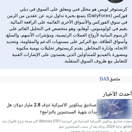
كريستوفر لويس هو محلل فني ومعلق على السوق في ديلي
فوركس (DailyForex) يتمتع بخبرة تداول تزيد عن عقدين من الزمن
في سوق الفوركس والأسواق الأخرى القائمة على الرافعة المالية.
يقيم في كولومبوس، أوهايو، وهو متخصص في التحليل القائم على
الرسوم البيانية لأزواج العملات الرئيسية، ومؤشرات الأسهم، والسلع،
وأسواق الطاقة، مع التركيز على مستويات الدعم والمقاومة، وتحديد
الاتجاه، وإدارة المخاطر. يقدم كريستوفر تحليلات يومية مكتوبة
ومصورة بالفيديو للمتداولين الذين يعتمدون على الإشارات الفنية
للتعامل مع ظروف السوق المتقلبة.
ملصق
DAX
أحدث الأخبار
صناديق بيتكوين الأميركية تنزف 2.8 مليار دولار: هل
بدأت شهية المستثمرين بالتراجع؟
سجلت صناديق بيتكوين الأميركية المتداولة في البورصة (Bitcoin ETF) أكبر موجة نزوح للأموال منذ
إطلاقها بداية 2024، وذلك بعد أن سحب المستثمرون نحو.