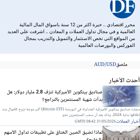
محرر اقتصادي .. خبرة اكثر من 12 سنة باسواق المال المالية
العالمية و في مجال تداول العملات و المعادن .. اشرفت علي العديد
من المواقع التي تخص الاستثمار والتمويل والتدريب بمجال
الفوركس والبورصات العالمية
ملصق
AUD/USD
أحدث الأخبار
صناديق بيتكوين الأميركية تنزف 2.8 مليار دولار: هل
بدأت شهية المستثمرين بالتراجع؟
سجلت صناديق بيتكوين الأميركية المتداولة في البورصة (Bitcoin ETF) أكبر موجة نزوح للأموال منذ
إطلاقها بداية 2024، وذلك بعد أن سحب المستثمرون نحو.
أخبار العملات
31/05/2026 08:42 GMT0
لماذا تضيق الصين الخناق على تطبيقات تداول الأسهم