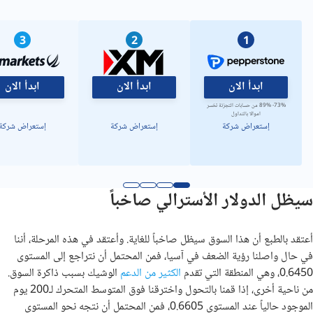
3
2
1
ابدأ الان
ابدأ الان
ابدأ الان
73%- 89% من حسابات التجزئة تخسر
اموالا بالتداول
إستعراض شركة
إستعراض شركة
إستعراض شركة
سيظل الدولار الأسترالي صاخباً
أعتقد بالطبع أن هذا السوق سيظل صاخباً للغاية. وأعتقد في هذه المرحلة، أننا
في حال واصلنا رؤية الضعف في آسيا، فمن المحتمل أن نتراجع إلى المستوى
0.6450، وهي المنطقة التي تقدم
الكثير من الدعم
الوشيك بسبب ذاكرة السوق.
من ناحية أخرى، إذا قمنا بالتحول واخترقنا فوق المتوسط ​​​​المتحرك لـ200 يوم
الموجود حالياً عند المستوى 0.6605، فمن المحتمل أن نتجه نحو المستوى