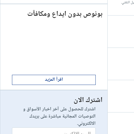
ابدأ الان
بونوص بدون ايداع ومكافآت
7
إستعراض شركة
ابدأ الان
8
يخسر 89٪ من مستثمري التجزئة أموالهم.
إستعراض شركة
ابدأ الان
9
إستعراض شركة
اقرأ المزيد
اشترك الان
رأس مالك في خطر
10
إستعراض شركة
اشترك للحصول على آخر اخبار الأسواق و
التوصيات المجانية مباشرة على بريدك
الالكتروني.