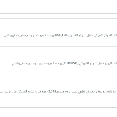
ار الكندي (USD/CAD)بواسطة موجات اليوت ومستويات فيبوناتشي.
(EUR/USD) بواسطة موجات اليوت ومستويات فيبوناتشي.
بعد انتظار طويل لهبوط زوج اليورو/دولار إلى ما دون نهاية، مع موجة رابعة موسّعة وانخفاض قُطري، لمس الزوج مستوى2.618 (وهو ضربة لل