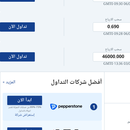
06/08/2
سحب الارباح
تداول الآن
0.690
06/08/2
سحب الارباح
تداول الآن
46000.000
03/08/2
أفضل شركات التداول
المزيد »
ابدأ الان
1
73%- 89% من حسابات التجزئة تخسر
اموالا بالتداول
إستعراض شركة