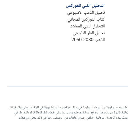
التحليل الفني للفوركس
تحليل الذهب الاسبوعي
كتاب الفوركس المجاني
التحليل الفني للعملات
تحليل الغاز الطبيعي
الذهب 2030-2050
يات التداولية وتقييمات وسطاء فوركس. البيانات الواردة في هذا الموقع ليست بالضرورة في الوقت الفعلي ولا دقيقة ،
منتجات ذات الرافعة المالية قادرة على تجاوز الودائع الأولية ووضع رأس المال في خطر. قبل اتخاذ قرار بالتداول في
دك بهذه الخدمة المجانية ، نتلقى رسوم إعلانات من الوسطاء ، بما في ذلك بعض من هؤلاء