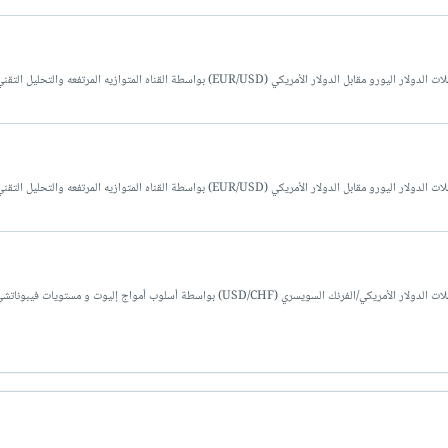
كي (EUR/USD) بواسطة القناه المتوازيه المرتفعه والتحليل التقني.
كي (EUR/USD) بواسطة القناه المتوازيه المرتفعه والتحليل التقني.
توصيات فوركس مجانية من خبراء شركة فوركس رويالز لزوج العملات الدولار الأمريكي/الفرنك السويسري (USD/CHF) بواسطة أسلوب أمواج إليوت و 