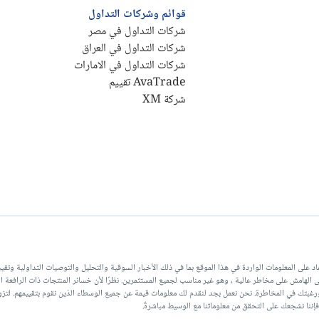
قوائم وشركات التداول
شركات التداول في مصر
شركات التداول في العراق
شركات التداول في الامارات
AvaTrade تقييم
شركة XM
لة عن أي خسارة أو ضرر ناتج عن الاعتماد على المعلومات الواردة في هذا الموقع بما في ذلك الأخبار السوقية والتحليل والتوص
DailyForex أو موظفيها. ينطوي تداول العملات على الهامش على مخاطر عالية ، وهو غير مناسب لجميع المستثمرين. نظرًا لأن خسائر ال
غبتك في المخاطرة. نحن نعمل بجد لنقدم لك معلومات قيمة عن جميع الوسطاء الذين نقوم بتقييمهم. لتزوي
إننا نشجعك على التحقق من معلوماتنا مع الوسيط مباشرةً.