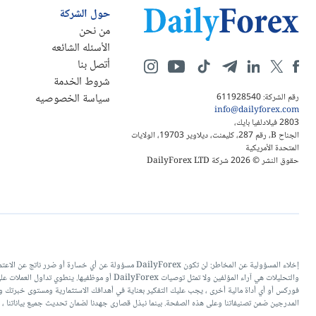
حول الشركة
من نحن
الأسئله الشائعه
أتصل بنا
شروط الخدمة
سياسة الخصوصيه
رقم الشركة: 611928540
info@dailyforex.com
2803 فيلادلفيا بايك،
الجناح B، رقم 287، كليمنت، ديلاوير 19703، الولايات
المتحدة الأمريكية
حقوق النشر © 2026 شركة DailyForex LTD
إخلاء المسؤولية عن المخاطر: لن تكون DailyForex مسؤو
والتحليلات هي آراء المؤلفين ولا تمثل توصيات 
فوركس أو أي أداة مالية أخرى ، يجب عليك التفكير بعناية في أهدافك الاستثمارية ومستوى خبرتك ور
المدرجين ضمن تصنيفاتنا وعلى هذه الصفحة. بينما نبذل قصارى جهدنا لضمان تحديث جميع بياناتنا ، ف