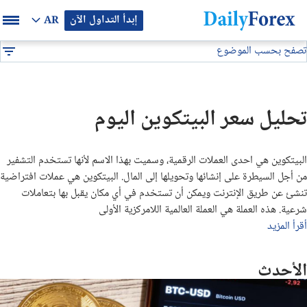
إبدأ التداول الآن
AR
تصفح بحسب الموضوع
بيان إعلاني
تحليل فني
تحليل البيتكوين اليوم
DF
توصيات فوركس
تحليل سعر البيتكوين اليوم
التوقعات والتحليلات الشهرية
البيتكوين هي احدى العملات الرقمية، وسميت بهذا الاسم لأنها تستخدم التشفير
توصيات يومية لتداول البيتكوين (BTC/USD)
من أجل السيطرة على إنشائها وتحويلها إلى المال. البيتكوين هي عملات افتراضية
تنشئ عن طريق الإنترنت ويمكن أن تستخدم في أي مكان يقبل بها بتعاملات
توقعات أسعار الذهب الايام القادمة
شرعية. هذه العملة هي العملة العالمية اللامركزية الأولى
أقرأ المزيد
تحليل الذهب اليوم
الأحدث
تحليل النفط اليوم